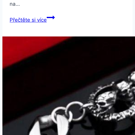
na…
Smartuj
Přečtěte si více
Náhradní
řemínek
fitness
náramek
Xiaomi/
Aligator
M2-
dvoubarevný
SWB1
Barva:
Černá/
Žlutá