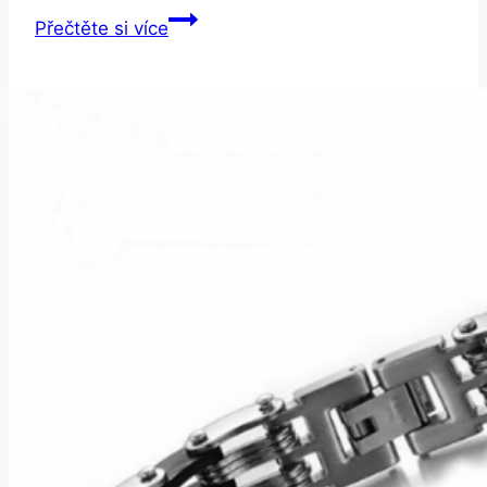
Smartuj
Přečtěte si více
Multibarevný
fitness
náramek
LV08-
3
barvy
SMW51
Barva:
Zelená