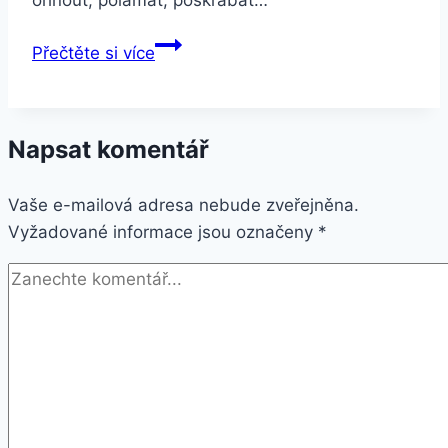
Smartuj
Přečtěte si více
Masivní
náramek
s
Napsat komentář
lebkou
z
Vaše e-mailová adresa nebude zveřejněna.
chirurgické
Vyžadované informace jsou označeny
oceli
*
a
červenými
zirkony
ON35