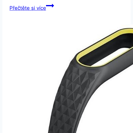
Smartuj
Přečtěte si více
Pánský
náramek
Tripple
chain
z
chirurgické
oceli-
stříbrno
černý
CB000102