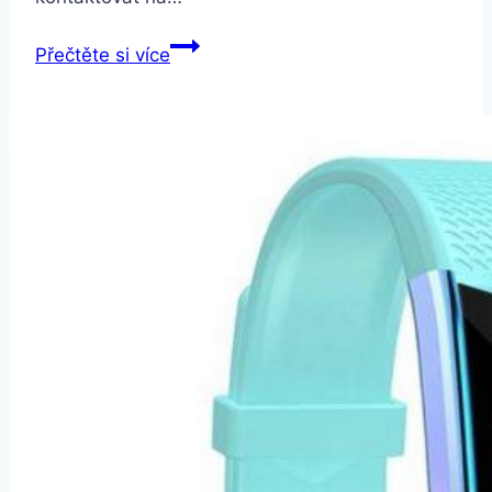
Smartuj
Přečtěte si více
Náhradní
řemínek
pro
fitness
náramek
QW18
SWB17
Barva:
Červená