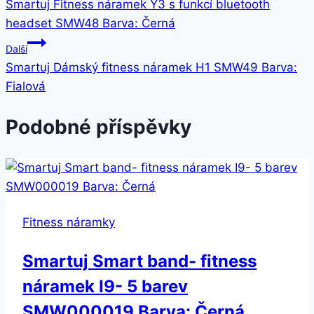
Smartuj Fitness náramek Y3 s funkcí bluetooth
pro
headset SMW48 Barva: Černá
příspěvek
Další
Smartuj Dámský fitness náramek H1 SMW49 Barva:
Fialová
Podobné příspěvky
Fitness náramky
Smartuj Smart band- fitness
náramek I9- 5 barev
SMW000019 Barva: Černá