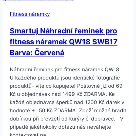
I9-
Fitness náramky
5
barev
Smartuj Náhradní řemínek pro
SMW000019
fitness náramek QW18 SWB17
Barva:
Černá
Barva: Červená
Náhradní řemínek pro fitness náramek QW18
U každého produktu jsou identické fotografie
produktů- víte co kupujete! Poštovné již od 69
Kč u objednávek nad 1499 Kč ZDARMA. Ke
každé objednávce šperků nad 1200 Kč dárek v
hodnotě + 150 Kč ZDARMA. Zboží možné hradit
dobírkou při převzetí od kurýry či dopravce. V
případě jakéhokoliv dotazu nás neváhejte
kontaktovat na…