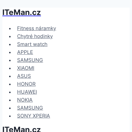
ITeMan.cz
Přeskočit
na
obsah
Fitness náramky
Chytré hodinky
Smart watch
APPLE
SAMSUNG
XIAOMI
ASUS
HONOR
HUAWEI
NOKIA
SAMSUNG
SONY XPERIA
ITeMan.cz