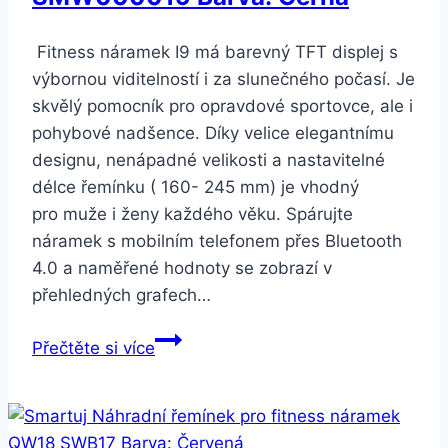
Fitness náramek I9 má barevný TFT displej s
výbornou viditelností i za slunečného počasí. Je
skvělý pomocník pro opravdové sportovce, ale i
pohybové nadšence. Díky velice elegantnímu
designu, nenápadné velikosti a nastavitelné
délce řemínku ( 160- 245 mm) je vhodný
pro muže i ženy každého věku. Spárujte
náramek s mobilním telefonem přes Bluetooth
4.0 a naměřené hodnoty se zobrazí v
přehledných grafech…
Smartuj
Přečtěte si více
Smart
band-
fitness
náramek