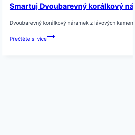
Smartuj Dvoubarevný korálkový n
Dvoubarevný korálkový náramek z lávových kamenů U
Smartuj
Přečtěte si více
Dvoubarevný
korálkový
náramek
z
lávových
kamenů
SSB00098
Barva:
Černá