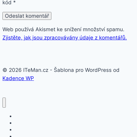
kód
*
Web používá Akismet ke snížení množství spamu.
Zjistěte, jak jsou zpracovávány údaje z komentářů.
© 2026 ITeMan.cz - Šablona pro WordPress od
Kadence WP
Fitness náramky
Chytré hodinky
Smart watch
APPLE