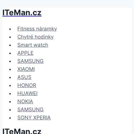
ITeMan.cz
Přeskočit
na
obsah
Fitness náramky
Chytré hodinky
Smart watch
APPLE
SAMSUNG
XIAOMI
ASUS
HONOR
HUAWEI
NOKIA
SAMSUNG
SONY XPERIA
ITeMan.cz