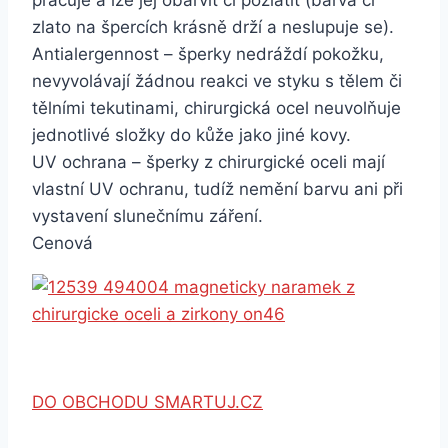
pracuje a lze jej obarvit či pozlatit (barva či
zlato na špercích krásně drží a neslupuje se).
Antialergennost – šperky nedráždí pokožku,
nevyvolávají žádnou reakci ve styku s tělem či
tělními tekutinami, chirurgická ocel neuvolňuje
jednotlivé složky do kůže jako jiné kovy.
UV ochrana – šperky z chirurgické oceli mají
vlastní UV ochranu, tudíž nemění barvu ani při
vystavení slunečnímu záření.
Cenová
DO OBCHODU SMARTUJ.CZ