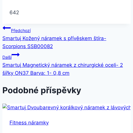
642
Navigace
Předchozí
Smartuj Kožený náramek s přívěskem štíra-
pro
Scorpions SSB00082
příspěvek
Další
Smartuj Magnetický náramek z chirurgické oceli- 2
šířky ON37 Barva: 1- 0,8 cm
Podobné příspěvky
Fitness náramky