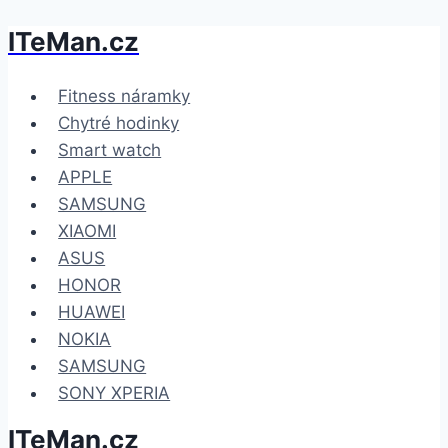
ITeMan.cz
Přeskočit
na
obsah
Fitness náramky
Chytré hodinky
Smart watch
APPLE
SAMSUNG
XIAOMI
ASUS
HONOR
HUAWEI
NOKIA
SAMSUNG
SONY XPERIA
ITeMan.cz