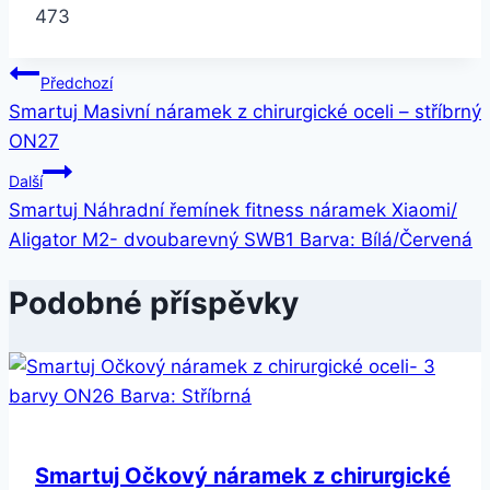
473
Navigace
Předchozí
Smartuj Masivní náramek z chirurgické oceli – stříbrný
pro
ON27
příspěvek
Další
Smartuj Náhradní řemínek fitness náramek Xiaomi/
Aligator M2- dvoubarevný SWB1 Barva: Bílá/Červená
Podobné příspěvky
Smartuj Očkový náramek z chirurgické