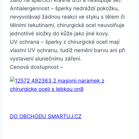
zlato na špercích krásně drží a neslupuje se).
Antialergennost – šperky nedráždí pokožku,
nevyvolávají žádnou reakci ve styku s tělem či
tělními tekutinami, chirurgická ocel neuvolňuje
jednotlivé složky do kůže jako jiné kovy.
UV ochrana – šperky z chirurgické oceli mají
vlastní UV ochranu, tudíž nemění barvu ani při
vystavení slunečnímu záření.
Cenová dostupnost –
DO OBCHODU SMARTUJ.CZ