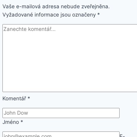
Vaše e-mailová adresa nebude zveřejněna.
3
Vyžadované informace jsou označeny
barvy
*
ON26
Barva:
Bronzová
Komentář
*
Jméno
*
E-