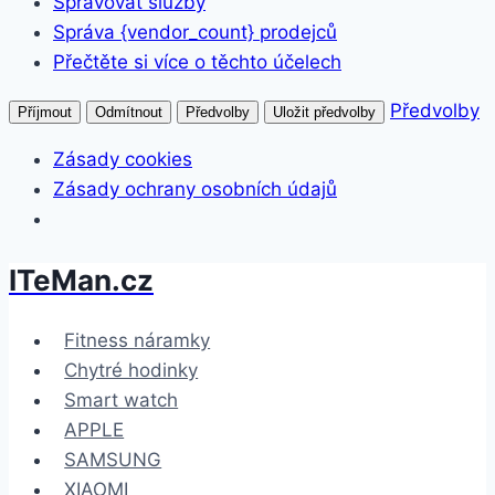
Spravovat služby
Správa {vendor_count} prodejců
Přečtěte si více o těchto účelech
Předvolby
Příjmout
Odmítnout
Předvolby
Uložit předvolby
Zásady cookies
Zásady ochrany osobních údajů
ITeMan.cz
Přeskočit
na
obsah
Fitness náramky
Chytré hodinky
Smart watch
APPLE
SAMSUNG
XIAOMI