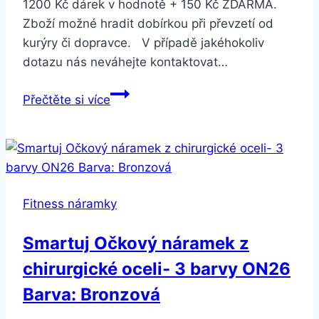
1200 Kč dárek v hodnotě + 150 Kč ZDARMA.
Zboží možné hradit dobírkou při převzetí od
kurýry či dopravce. V případě jakéhokoliv
dotazu nás neváhejte kontaktovat…
Smartuj
Přečtěte si více
Korálkový
náramek
Chakra
s
přívěskem
Fitness náramky
slona
pro
Smartuj Očkový náramek z
štěstí
chirurgické oceli- 3 barvy ON26
SSB105
Barva: Bronzová