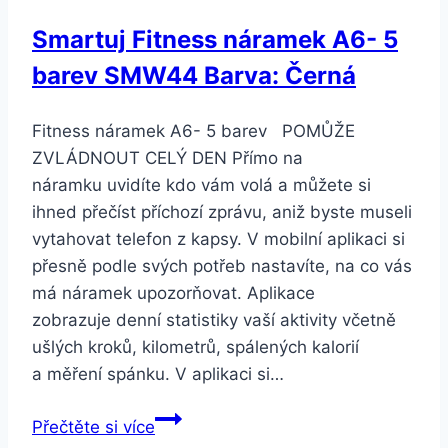
barvy
Smartuj Fitness náramek A6- 5
CB000091
barev SMW44 Barva: Černá
Barva:
Oranžová
Fitness náramek A6- 5 barev POMŮŽE
ZVLÁDNOUT CELÝ DEN Přímo na
náramku uvidíte kdo vám volá a můžete si
ihned přečíst příchozí zprávu, aniž byste museli
vytahovat telefon z kapsy. V mobilní aplikaci si
přesně podle svých potřeb nastavíte, na co vás
má náramek upozorňovat. Aplikace
zobrazuje denní statistiky vaší aktivity včetně
ušlých kroků, kilometrů, spálených kalorií
a měření spánku. V aplikaci si…
Smartuj
Přečtěte si více
Fitness