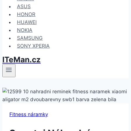
ASUS
HONOR
HUAWEI
NOKIA
SAMSUNG
SONY XPERIA
ITeMan.cz
Fitness náramky