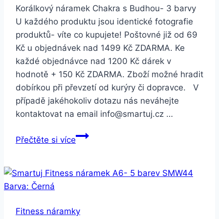
Korálkový náramek Chakra s Budhou- 3 barvy
U každého produktu jsou identické fotografie
produktů- víte co kupujete! Poštovné již od 69
Kč u objednávek nad 1499 Kč ZDARMA. Ke
každé objednávce nad 1200 Kč dárek v
hodnotě + 150 Kč ZDARMA. Zboží možné hradit
dobírkou při převzetí od kurýry či dopravce. V
případě jakéhokoliv dotazu nás neváhejte
kontaktovat na email info@smartuj.cz …
Smartuj
Přečtěte si více
Korálkový
náramek
Chakra
s
Budhou-
Fitness náramky
3