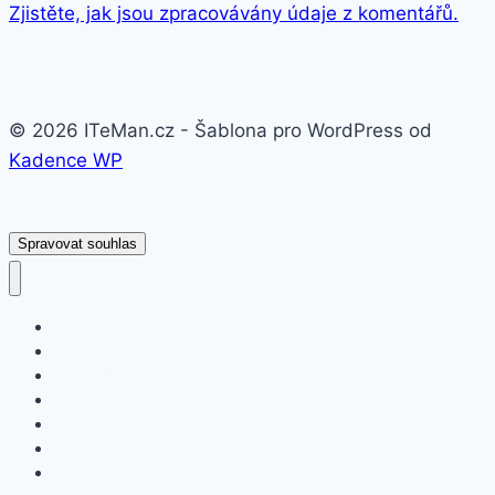
Zjistěte, jak jsou zpracovávány údaje z komentářů.
© 2026 ITeMan.cz - Šablona pro WordPress od
Kadence WP
Spravovat souhlas
Fitness náramky
Chytré hodinky
Smart watch
APPLE
SAMSUNG
XIAOMI
ASUS