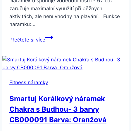
Náramek disponuje voděodolností IP 67 což
zaručuje maximální vyuužití při běžných
aktivitách, ale není vhodný na plavání. Funkce
náramku:…
Smartuj
Přečtěte si více
Chytrý
fitness
náramek
Y5-
4
Fitness náramky
barvy
SMW37
Smartuj Korálkový náramek
Barva:
Chakra s Budhou- 3 barvy
Modrá-
tmavá
CB000091 Barva: Oranžová