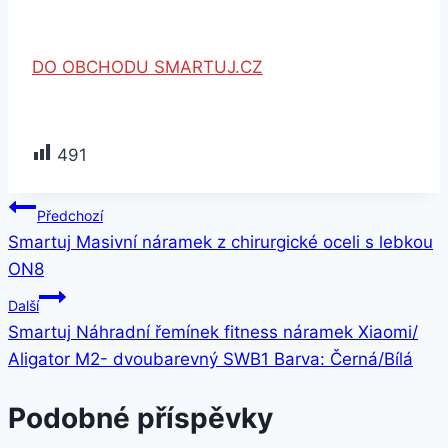
DO OBCHODU SMARTUJ.CZ
491
Navigace
Předchozí
Smartuj Masivní náramek z chirurgické oceli s lebkou
pro
ON8
příspěvek
Další
Smartuj Náhradní řemínek fitness náramek Xiaomi/
Aligator M2- dvoubarevný SWB1 Barva: Černá/Bílá
Podobné příspěvky