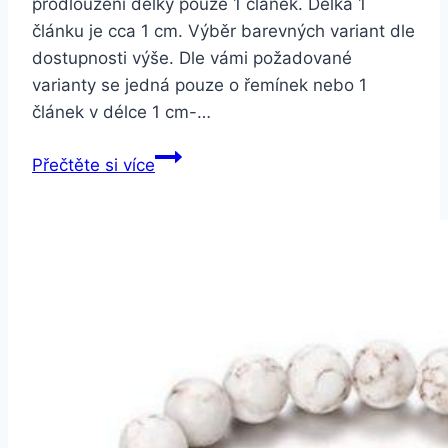
prodloužení délky pouze 1 článek. Délka 1
článku je cca 1 cm. Výběr barevných variant dle
dostupnosti výše. Dle vámi požadované
varianty se jedná pouze o řemínek nebo 1
článek v délce 1 cm-…
Smartuj
Přečtěte si více
Náhradní
řemínek
nebo
článek
na
prodloužení
pro
náramek
H8
SWB20