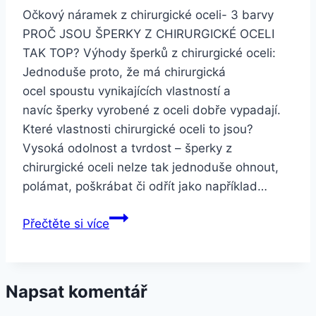
Očkový náramek z chirurgické oceli- 3 barvy
PROČ JSOU ŠPERKY Z CHIRURGICKÉ OCELI
TAK TOP? Výhody šperků z chirurgické oceli:
Jednoduše proto, že má chirurgická
ocel spoustu vynikajících vlastností a
navíc šperky vyrobené z oceli dobře vypadají.
Které vlastnosti chirurgické oceli to jsou?
Vysoká odolnost a tvrdost – šperky z
chirurgické oceli nelze tak jednoduše ohnout,
polámat, poškrábat či odřít jako například…
Smartuj
Přečtěte si více
Očkový
náramek
z
Napsat komentář
chirurgické
oceli-