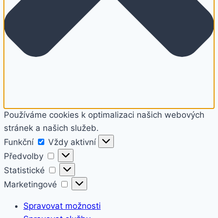
Používáme cookies k optimalizaci našich webových
stránek a našich služeb.
Funkční
Funkční
Vždy aktivní
Předvolby
Předvolby
Statistické
Statistické
Marketingové
Marketingové
Spravovat možnosti