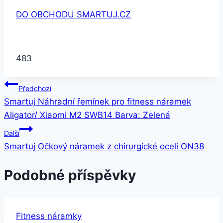
DO OBCHODU SMARTUJ.CZ
483
Navigace
Předchozí
Smartuj Náhradní řemínek pro fitness náramek
pro
Aligator/ Xiaomi M2 SWB14 Barva: Zelená
příspěvek
Další
Smartuj Očkový náramek z chirurgické oceli ON38
Podobné příspěvky
Fitness náramky