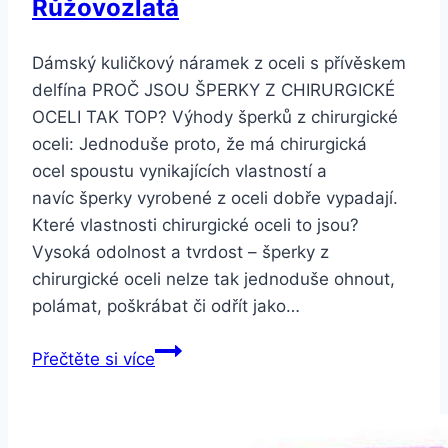
Růžovozlatá
Dámský kuličkový náramek z oceli s přívěskem
delfína PROČ JSOU ŠPERKY Z CHIRURGICKÉ
OCELI TAK TOP? Výhody šperků z chirurgické
oceli: Jednoduše proto, že má chirurgická
ocel spoustu vynikajících vlastností a
navíc šperky vyrobené z oceli dobře vypadají.
Které vlastnosti chirurgické oceli to jsou?
Vysoká odolnost a tvrdost – šperky z
chirurgické oceli nelze tak jednoduše ohnout,
polámat, poškrábat či odřít jako…
Smartuj
Přečtěte si více
Dámský
kuličkový
náramek