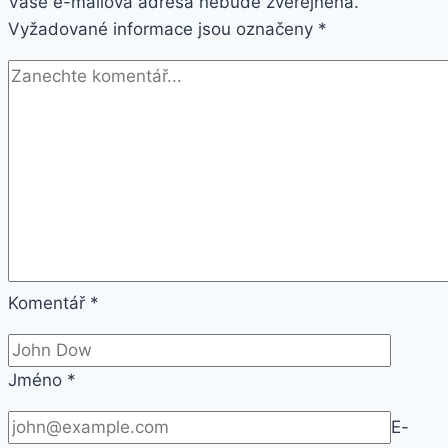
Vaše e-mailová adresa nebude zveřejněna.
Glacier
Vyžadované informace jsou označeny
Silver
*
Komentář
*
Jméno
*
E-