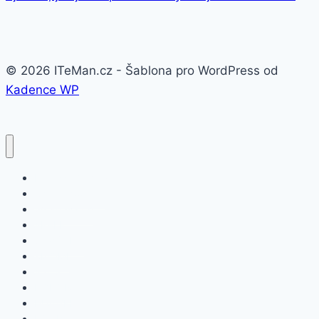
© 2026 ITeMan.cz - Šablona pro WordPress od
Kadence WP
Fitness náramky
Chytré hodinky
Smart watch
APPLE
SAMSUNG
XIAOMI
ASUS
HONOR
HUAWEI
NOKIA