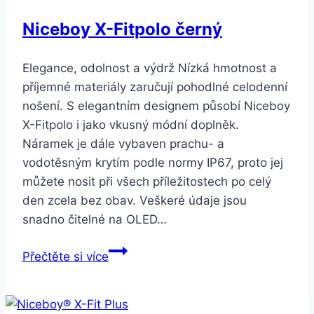
Niceboy X-Fitpolo černý
Elegance, odolnost a výdrž Nízká hmotnost a
příjemné materiály zaručují pohodlné celodenní
nošení. S elegantním designem působí Niceboy
X-Fitpolo i jako vkusný módní doplněk.
Náramek je dále vybaven prachu- a
vodotěsným krytím podle normy IP67, proto jej
můžete nosit při všech příležitostech po celý
den zcela bez obav. Veškeré údaje jsou
snadno čitelné na OLED…
Niceboy
Přečtěte si více
X-
Fitpolo
černý