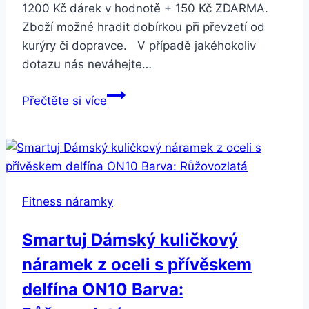
1200 Kč dárek v hodnotě + 150 Kč ZDARMA.
Zboží možné hradit dobírkou při převzetí od
kurýry či dopravce. V případě jakéhokoliv
dotazu nás neváhejte…
Smartuj
Přečtěte si více
Korálkový
mramorový
náramek
se
7
Fitness náramky
Chakra
barevnými
Smartuj Dámský kuličkový
korálky
náramek z oceli s přívěskem
SSB110
delfína ON10 Barva: