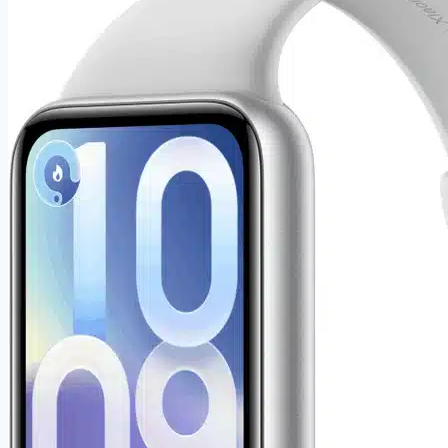
5
barev
SMW52
Barva:
Fialová