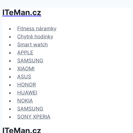
ITeMan.cz
Přeskočit
na
obsah
Fitness náramky
Chytré hodinky
Smart watch
APPLE
SAMSUNG
XIAOMI
ASUS
HONOR
HUAWEI
NOKIA
SAMSUNG
SONY XPERIA
ITeMan.cz