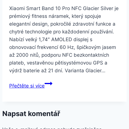
Xiaomi Smart Band 10 Pro NFC Glacier Silver je
prémiový fitness náramek, který spojuje
elegantní design, pokročilé zdravotní funkce a
chytré technologie pro každodenní používání.
Nabízí velký 1,74″ AMOLED displej s
obnovovací frekvencí 60 Hz, špičkovým jasem
až 2000 nitů, podporu NFC bezkontaktních
plateb, vestavěnou pětisystémovou GPS a
výdrž baterie až 21 dní. Varianta Glacier…
Xiaomi
Přečtěte si více
Smart
Band
10
Napsat komentář
Pro
NFC