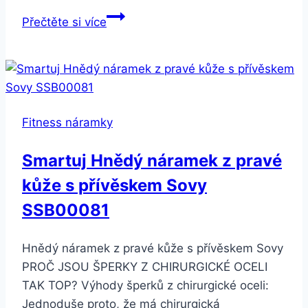
Smartuj
Přečtěte si více
Náhradní
řemínek
fitness
náramek
Xiaomi/
Fitness náramky
Aligator
M2-
Smartuj Hnědý náramek z pravé
dvoubarevný
kůže s přívěskem Sovy
SWB1
Barva:
SSB00081
Šedá/Bílá
Hnědý náramek z pravé kůže s přívěskem Sovy
PROČ JSOU ŠPERKY Z CHIRURGICKÉ OCELI
TAK TOP? Výhody šperků z chirurgické oceli:
Jednoduše proto, že má chirurgická