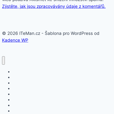
Zjistěte, jak jsou zpracovávány údaje z komentářů.
© 2026 ITeMan.cz - Šablona pro WordPress od
Kadence WP
Fitness náramky
Chytré hodinky
Smart watch
APPLE
SAMSUNG
XIAOMI
ASUS
HONOR