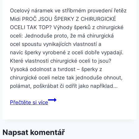
Ocelový náramek ve stříbrném provedení řetěz
Midi PROČ JSOU ŠPERKY Z CHIRURGICKÉ
OCELI TAK TOP? Výhody šperků z chirurgické
oceli: Jednoduše proto, že má chirurgická
ocel spoustu vynikajících vlastností a
navíc šperky vyrobené z oceli dobře vypadají.
Které vlastnosti chirurgické oceli to jsou?
Vysoká odolnost a tvrdost – šperky z
chirurgické oceli nelze tak jednoduše ohnout,
polámat, poškrábat či odřít jako například…
Smartuj
Přečtěte si více
Ocelový
náramek
ve
Napsat komentář
stříbrném