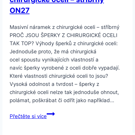
ON27
Masivní náramek z chirurgické oceli – stříbrný
PROČ JSOU ŠPERKY Z CHIRURGICKÉ OCELI
TAK TOP? Výhody šperků z chirurgické oceli:
Jednoduše proto, že má chirurgická
ocel spoustu vynikajících vlastností a
navíc šperky vyrobené z oceli dobře vypadají.
Které vlastnosti chirurgické oceli to jsou?
Vysoká odolnost a tvrdost – šperky z
chirurgické oceli nelze tak jednoduše ohnout,
polámat, poškrábat či odřít jako například…
Smartuj
Přečtěte si více
Masivní
náramek