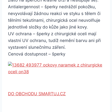
zlato na špercích krásně drží a neslupuje se).
Antialergennost – šperky nedráždí pokožku,
nevyvolávají žádnou reakci ve styku s tělem či
tělními tekutinami, chirurgická ocel neuvolňuje
jednotlivé složky do kůže jako jiné kovy.
UV ochrana – šperky z chirurgické oceli mají
vlastní UV ochranu, tudíž nemění barvu ani při
vystavení slunečnímu záření.
Cenová dostupnost – šperky
DO OBCHODU SMARTUJ.CZ