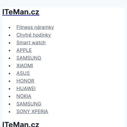
ITeMan.cz
Přeskočit
na
obsah
Fitness náramky
Chytré hodinky
Smart watch
APPLE
SAMSUNG
XIAOMI
ASUS
HONOR
HUAWEI
NOKIA
SAMSUNG
SONY XPERIA
ITeMan.cz