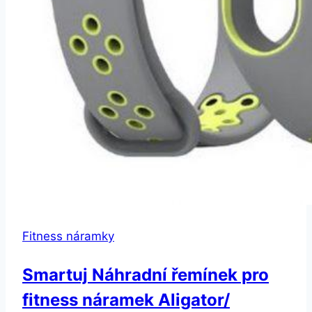
Fitness náramky
Smartuj Náhradní řemínek pro
fitness náramek Aligator/