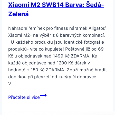
Xiaomi M2 SWB14 Barva: Šedá-
Zelená
Náhradní řemínek pro fitness náramek Aligator/
Xiaomi M2- na výběr z 8 barevných kombinací.
U každého produktu jsou identické fotografie
produktů- víte co kupujete! Poštovné již od 69
Kč u objednávek nad 1499 Kč ZDARMA. Ke
každé objednávce nad 1200 Kč dárek v
hodnotě + 150 Kč ZDARMA. Zboží možné hradit
dobírkou při převzetí od kurýry či dopravce.
V…
Smartuj
Přečtěte si více
Náhradní
řemínek