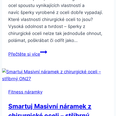
ocel spoustu vynikajících vlastností a
navíc šperky vyrobené z oceli dobře vypadají.
Které vlastnosti chirurgické oceli to jsou?
Vysoká odolnost a tvrdost – šperky z
chirurgické oceli nelze tak jednoduše ohnout,
polámat, poškrábat či odřít jako…
Smartuj
Přečtěte si více
Hnědý
náramek
z
pravé
kůže
Fitness náramky
s
přívěskem
Smartuj Masivní náramek z
Sovy
chirurgické oceli – stříbrný
SSB00081