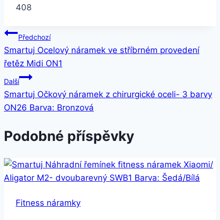
408
Navigace
Předchozí
Smartuj Ocelový náramek ve stříbrném provedení
pro
řetěz Midi ON1
příspěvek
Další
Smartuj Očkový náramek z chirurgické oceli- 3 barvy
ON26 Barva: Bronzová
Podobné příspěvky
Fitness náramky