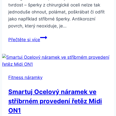
tvrdost – šperky z chirurgické oceli nelze tak
jednoduše ohnout, polámat, poškrábat či odřít
jako například stříbrné šperky. Antikorozní
povrch, který neoxiduje, je…
Smartuj
Přečtěte si více
Pánský
náramek
z
chirurgické
oceli
Fitness náramky
řetěz
CSB00003
Smartuj Ocelový náramek ve
stříbrném provedení řetěz Midi
ON1