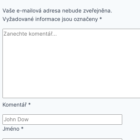
provedení
Vaše e-mailová adresa nebude zveřejněna.
řetěz
Vyžadované informace jsou označeny
Midi
*
ON1
Komentář
*
Jméno
*