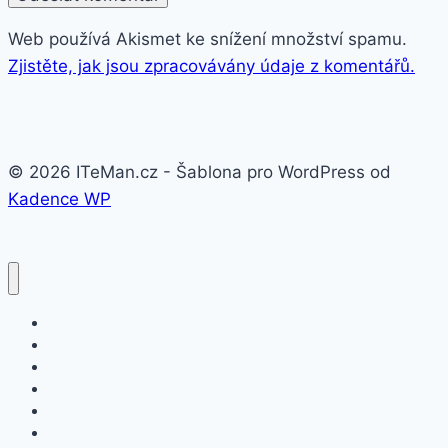
Web používá Akismet ke snížení množství spamu.
Zjistěte, jak jsou zpracovávány údaje z komentářů.
© 2026 ITeMan.cz - Šablona pro WordPress od
Kadence WP
Fitness náramky
Chytré hodinky
Smart watch
APPLE
SAMSUNG
XIAOMI