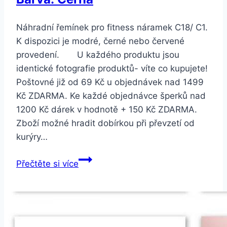
Náhradní řemínek pro fitness náramek C18/ C1.
K dispozici je modré, černé nebo červené
provedení. U každého produktu jsou
identické fotografie produktů- víte co kupujete!
Poštovné již od 69 Kč u objednávek nad 1499
Kč ZDARMA. Ke každé objednávce šperků nad
1200 Kč dárek v hodnotě + 150 Kč ZDARMA.
Zboží možné hradit dobírkou při převzetí od
kurýry…
Smartuj
Přečtěte si více
Náhradní
řemínek
pro
fitness
náramek