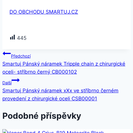
DO OBCHODU SMARTUJ.CZ
445
Navigace
Předchozí
Smartuj Pánský náramek Tripple chain z chirurgické
pro
oceli- stříbrno černý CB000102
příspěvek
Další
Smartuj Pánský náramek xXx ve stříbrno černém
provedení z chirurgické oceli CSB00001
Podobné příspěvky