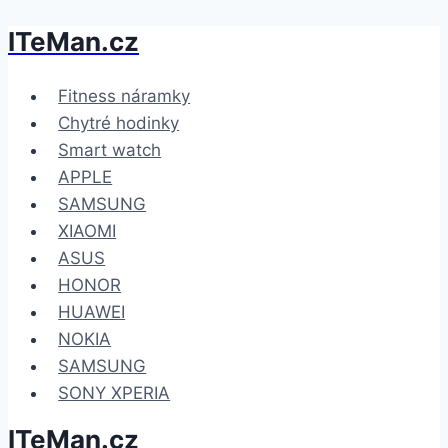
ITeMan.cz
Přeskočit
na
obsah
Fitness náramky
Chytré hodinky
Smart watch
APPLE
SAMSUNG
XIAOMI
ASUS
HONOR
HUAWEI
NOKIA
SAMSUNG
SONY XPERIA
ITeMan.cz