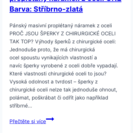
ON11
Barva: Stříbrno-zlatá
Barva:
Zlatá
Pánský masivní proplétaný náramek z oceli
PROČ JSOU ŠPERKY Z CHIRURGICKÉ OCELI
TAK TOP? Výhody šperků z chirurgické oceli:
Jednoduše proto, že má chirurgická
ocel spoustu vynikajících vlastností a
navíc šperky vyrobené z oceli dobře vypadají.
Které vlastnosti chirurgické oceli to jsou?
Vysoká odolnost a tvrdost – šperky z
chirurgické oceli nelze tak jednoduše ohnout,
polámat, poškrábat či odřít jako například
stříbrné…
Smartuj
Přečtěte si více
Pánský