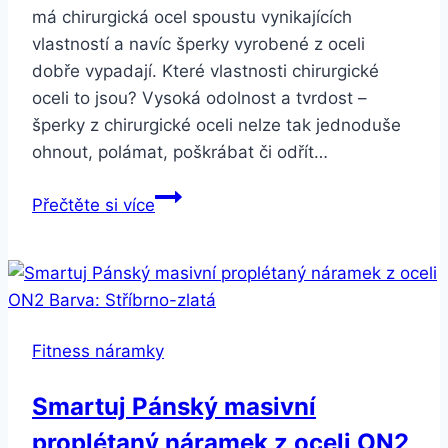
má chirurgická ocel spoustu vynikajících
vlastností a navíc šperky vyrobené z oceli
dobře vypadají. Které vlastnosti chirurgické
oceli to jsou? Vysoká odolnost a tvrdost –
šperky z chirurgické oceli nelze tak jednoduše
ohnout, polámat, poškrábat či odřít…
Smartuj
Přečtěte si více
Dámský
očkový
náramek
s
přívěskem
Fitness náramky
srdíčka
z
Smartuj Pánský masivní
chirurgické
proplétaný náramek z oceli ON2
oceli