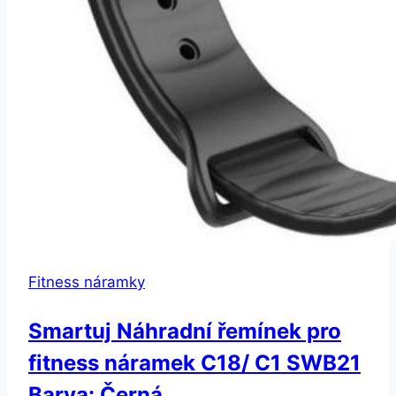
Fitness náramky
Smartuj Náhradní řemínek pro
fitness náramek C18/ C1 SWB21
Barva: Černá