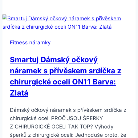
náramek
Honor
Band
4
Crius-
Fitness náramky
B19
Meteorite
Smartuj Dámský očkový
Black
náramek s přívěskem srdíčka z
chirurgické oceli ON11 Barva:
Zlatá
Dámský očkový náramek s přívěskem srdíčka z
chirurgické oceli PROČ JSOU ŠPERKY
Z CHIRURGICKÉ OCELI TAK TOP? Výhody
šperků z chirurgické oceli: Jednoduše proto, že