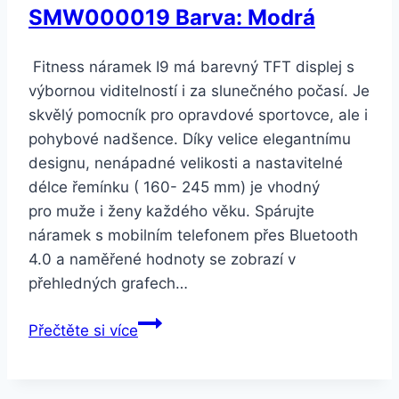
SMW000019 Barva: Modrá
Fitness náramek I9 má barevný TFT displej s
výbornou viditelností i za slunečného počasí. Je
skvělý pomocník pro opravdové sportovce, ale i
pohybové nadšence. Díky velice elegantnímu
designu, nenápadné velikosti a nastavitelné
délce řemínku ( 160- 245 mm) je vhodný
pro muže i ženy každého věku. Spárujte
náramek s mobilním telefonem přes Bluetooth
4.0 a naměřené hodnoty se zobrazí v
přehledných grafech…
Smartuj
Přečtěte si více
Smart
band-
fitness