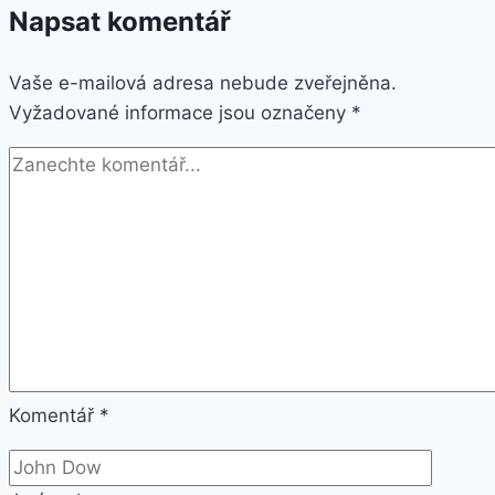
Napsat komentář
náramek
I9-
Vaše e-mailová adresa nebude zveřejněna.
5
Vyžadované informace jsou označeny
barev
*
SMW000019
Barva:
Modrá
Komentář
*