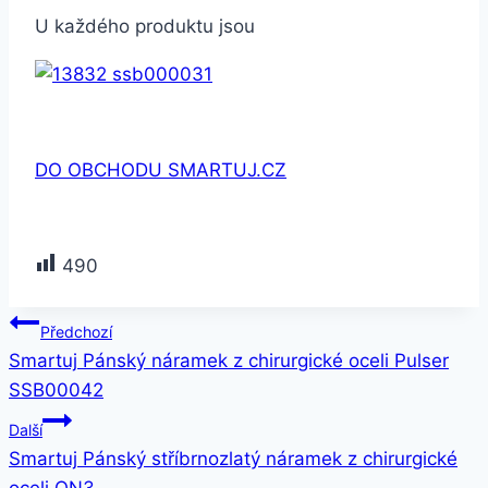
U každého produktu jsou
DO OBCHODU SMARTUJ.CZ
490
Navigace
Předchozí
Smartuj Pánský náramek z chirurgické oceli Pulser
pro
SSB00042
příspěvek
Další
Smartuj Pánský stříbrnozlatý náramek z chirurgické