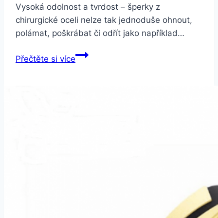
Vysoká odolnost a tvrdost – šperky z
chirurgické oceli nelze tak jednoduše ohnout,
polámat, poškrábat či odřít jako například…
Smartuj
Přečtěte si více
Dámský
zlatý
náramek
z
kvalitní
chirurgické
oceli
CB000100