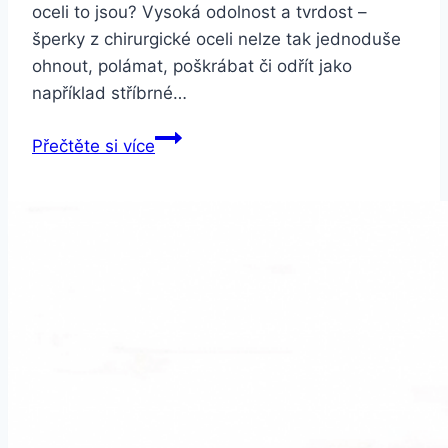
oceli to jsou? Vysoká odolnost a tvrdost –
šperky z chirurgické oceli nelze tak jednoduše
ohnout, polámat, poškrábat či odřít jako
například stříbrné…
Smartuj
Přečtěte si více
Magnetický
náramek
z
chirurgické
oceli-
stříbrnozlatý
ON18