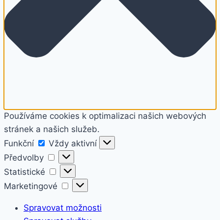
Používáme cookies k optimalizaci našich webových
stránek a našich služeb.
Funkční
Funkční
Vždy aktivní
Předvolby
Předvolby
Statistické
Statistické
Marketingové
Marketingové
Spravovat možnosti