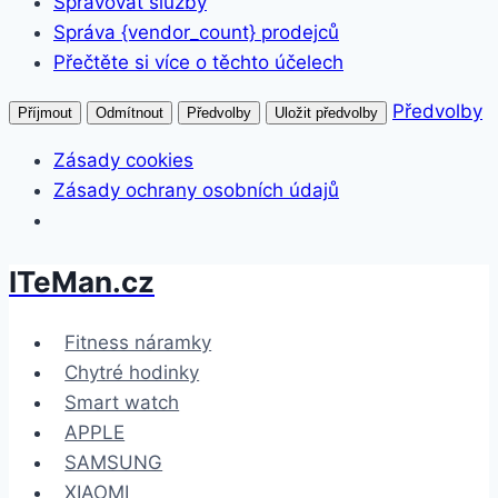
Spravovat služby
Správa {vendor_count} prodejců
Přečtěte si více o těchto účelech
Předvolby
Příjmout
Odmítnout
Předvolby
Uložit předvolby
Zásady cookies
Zásady ochrany osobních údajů
ITeMan.cz
Přeskočit
na
obsah
Fitness náramky
Chytré hodinky
Smart watch
APPLE
SAMSUNG
XIAOMI