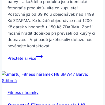
barvy U každého produktu jsou identické
fotografie produktů- víte co kupujete!
Poštovné již od 69 Kč u objednávek nad 1499
Kč ZDARMA. Ke každé objednávce nad 1200
Kč dárek v hodnotě + 150 Kč ZDARMA. Zboží
možné hradit dobírkou při převzetí od kurýry či
dopravce. V případě jakéhokoliv dotazu nás
neváhejte kontaktovat…
Smartuj
Přečtěte si více
Pletený
náramek
se
sovičkou
a
Fitness náramky
srdcem-
4