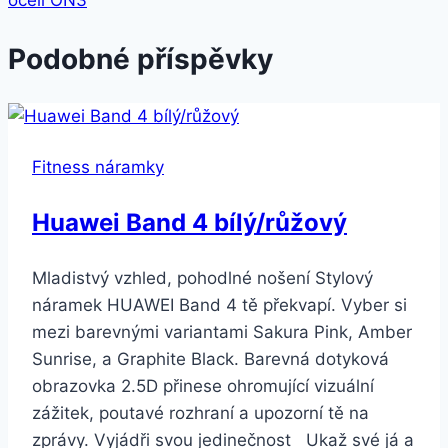
oceli ON3
Podobné příspěvky
Fitness náramky
Huawei Band 4 bílý/růžový
Mladistvý vzhled, pohodlné nošení Stylový
náramek HUAWEI Band 4 tě překvapí. Vyber si
mezi barevnými variantami Sakura Pink, Amber
Sunrise, a Graphite Black. Barevná dotyková
obrazovka 2.5D přinese ohromující vizuální
zážitek, poutavé rozhraní a upozorní tě na
zprávy. Vyjádři svou jedinečnost Ukaž své já a