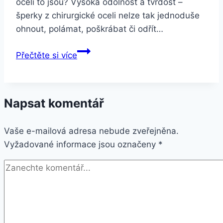
oceli to jsou? Vysoká odolnost a tvrdost –
šperky z chirurgické oceli nelze tak jednoduše
ohnout, polámat, poškrábat či odřít…
Smartuj
Přečtěte si více
Silikonový
náramek
se
Napsat komentář
zdobením
z
Vaše e-mailová adresa nebude zveřejněna.
chirurgické
Vyžadované informace jsou označeny
oceli-
*
2
barvy
SSB00088
Barva:
Zlatá