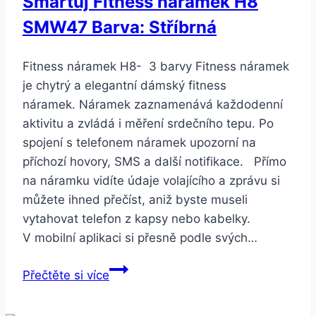
Smartuj Fitness náramek H8
barvy
SMW47 Barva: Stříbrná
SE140
Barva:
Bílá
Fitness náramek H8- 3 barvy Fitness náramek
je chytrý a elegantní dámský fitness
náramek. Náramek zaznamenává každodenní
aktivitu a zvládá i měření srdečního tepu. Po
spojení s telefonem náramek upozorní na
příchozí hovory, SMS a další notifikace. Přímo
na náramku vidíte údaje volajícího a zprávu si
můžete ihned přečíst, aniž byste museli
vytahovat telefon z kapsy nebo kabelky.
V mobilní aplikaci si přesně podle svých…
Smartuj
Přečtěte si více
Fitness
náramek