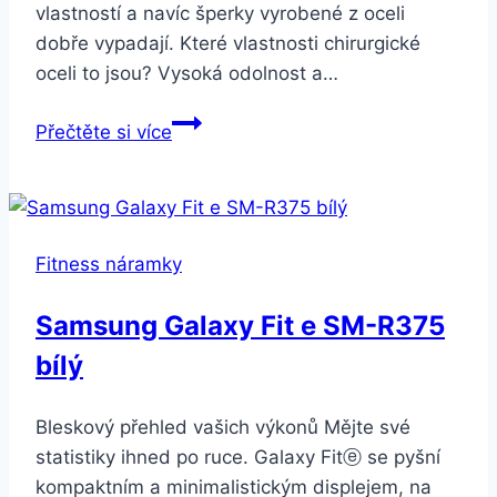
vlastností a navíc šperky vyrobené z oceli
dobře vypadají. Které vlastnosti chirurgické
oceli to jsou? Vysoká odolnost a…
Smartuj
Přečtěte si více
Magnetický
náramek
z
chirurgické
Fitness náramky
oceli-
2
Samsung Galaxy Fit e SM-R375
šířky
bílý
ON37
Barva:
2-
Bleskový přehled vašich výkonů Mějte své
1,3
statistiky ihned po ruce. Galaxy Fitⓔ se pyšní
cm
kompaktním a minimalistickým displejem, na