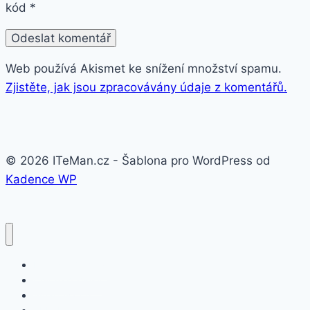
kód
*
Web používá Akismet ke snížení množství spamu.
Zjistěte, jak jsou zpracovávány údaje z komentářů.
© 2026 ITeMan.cz - Šablona pro WordPress od
Kadence WP
Fitness náramky
Chytré hodinky
Smart watch