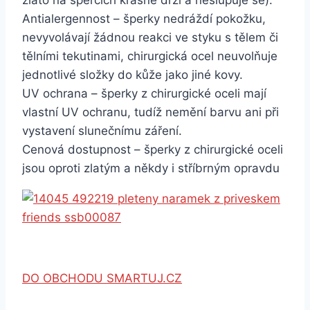
zlato na špercích krásně drží a neslupuje se).
Antialergennost – šperky nedráždí pokožku,
nevyvolávají žádnou reakci ve styku s tělem či
tělními tekutinami, chirurgická ocel neuvolňuje
jednotlivé složky do kůže jako jiné kovy.
UV ochrana – šperky z chirurgické oceli mají
vlastní UV ochranu, tudíž nemění barvu ani při
vystavení slunečnímu záření.
Cenová dostupnost – šperky z chirurgické oceli
jsou oproti zlatým a někdy i stříbrným opravdu
DO OBCHODU SMARTUJ.CZ