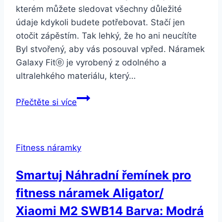
kterém můžete sledovat všechny důležité
údaje kdykoli budete potřebovat. Stačí jen
otočit zápěstím. Tak lehký, že ho ani neucítíte
Byl stvořený, aby vás posouval vpřed. Náramek
Galaxy Fitⓔ je vyrobený z odolného a
ultralehkého materiálu, který…
Samsung
Přečtěte si více
Galaxy
Fit
e
Fitness náramky
SM-
R375
Smartuj Náhradní řemínek pro
bílý
fitness náramek Aligator/
Xiaomi M2 SWB14 Barva: Modrá