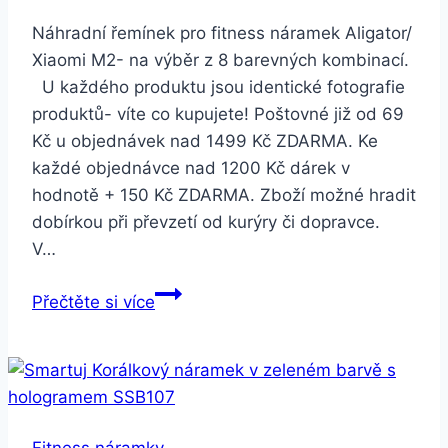
Náhradní řemínek pro fitness náramek Aligator/
Xiaomi M2- na výběr z 8 barevných kombinací.
U každého produktu jsou identické fotografie
produktů- víte co kupujete! Poštovné již od 69
Kč u objednávek nad 1499 Kč ZDARMA. Ke
každé objednávce nad 1200 Kč dárek v
hodnotě + 150 Kč ZDARMA. Zboží možné hradit
dobírkou při převzetí od kurýry či dopravce.
V…
Smartuj
Přečtěte si více
Náhradní
řemínek
pro
fitness
náramek
Fitness náramky