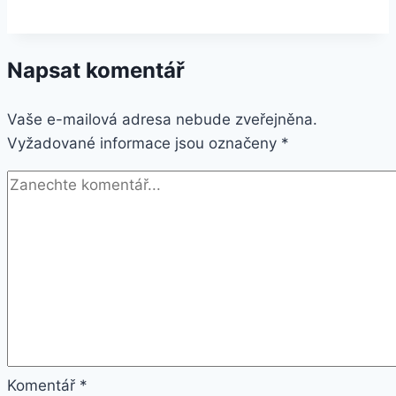
řemínek
pro
Napsat komentář
fitness
náramek
Vaše e-mailová adresa nebude zveřejněna.
Aligator/
Vyžadované informace jsou označeny
Xiaomi
*
M2
SWB14
Barva:
Šedá-
Růžová
Komentář
*