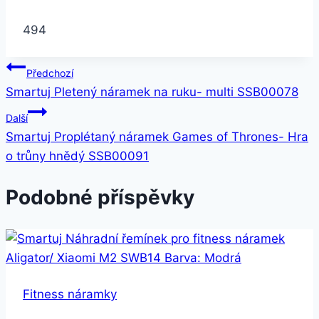
494
Navigace
Předchozí
Smartuj Pletený náramek na ruku- multi SSB00078
pro
Další
příspěvek
Smartuj Proplétaný náramek Games of Thrones- Hra
o trůny hnědý SSB00091
Podobné příspěvky
Fitness náramky