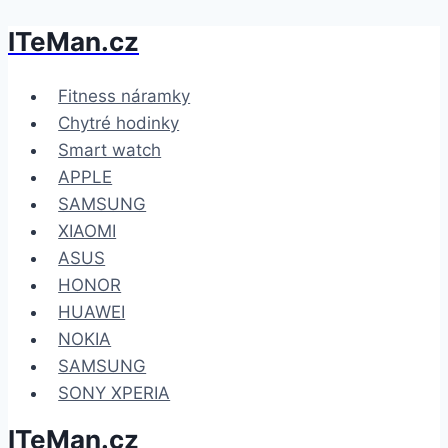
ITeMan.cz
Přeskočit
na
obsah
Fitness náramky
Chytré hodinky
Smart watch
APPLE
SAMSUNG
XIAOMI
ASUS
HONOR
HUAWEI
NOKIA
SAMSUNG
SONY XPERIA
ITeMan.cz