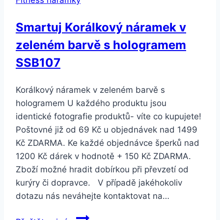
Aligator/
Xiaomi
Smartuj Korálkový náramek v
M2
zeleném barvě s hologramem
SWB14
Barva:
SSB107
Modrá
Korálkový náramek v zeleném barvě s
hologramem U každého produktu jsou
identické fotografie produktů- víte co kupujete!
Poštovné již od 69 Kč u objednávek nad 1499
Kč ZDARMA. Ke každé objednávce šperků nad
1200 Kč dárek v hodnotě + 150 Kč ZDARMA.
Zboží možné hradit dobírkou při převzetí od
kurýry či dopravce. V případě jakéhokoliv
dotazu nás neváhejte kontaktovat na…
Smartuj