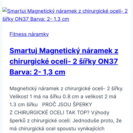
řemínek
pro
fitness
náramek
Fitness náramky
Aligator/
Xiaomi
Smartuj Magnetický náramek z
M2
chirurgické oceli- 2 šířky ON37
SWB14
Barva:
Barva: 2- 1,3 cm
Modrá
Magnetický náramek z chirurgické oceli- 2 šířky.
Velikost 1 má na šířku 0.8 cm a velikost 2 má
1.3 cm šířku PROČ JSOU ŠPERKY
Z CHIRURGICKÉ OCELI TAK TOP? Výhody
šperků z chirurgické oceli: Jednoduše proto, že
má chirurgická ocel spoustu vynikajících