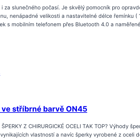
í i za slunečného počasí. Je skvělý pomocník pro oprav
nu, nenápadné velikosti a nastavitelné délce řemínku (
ek s mobilním telefonem přes Bluetooth 4.0 a naměřen
 ve stříbrné barvě ON45
SOU ŠPERKY Z CHIRURGICKÉ OCELI TAK TOP? Výhody špe
vynikajících vlastností a navíc šperky vyrobené z oceli 