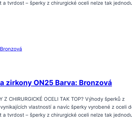
t a tvrdost – šperky z chirurgické oceli nelze tak jednod
 a zirkony ON25 Barva: Bronzová
KY Z CHIRURGICKÉ OCELI TAK TOP? Výhody šperků z
vynikajících vlastností a navíc šperky vyrobené z oceli 
t a tvrdost – šperky z chirurgické oceli nelze tak jednod