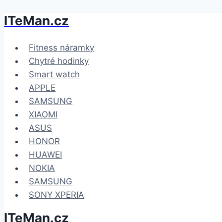
ITeMan.cz
Přeskočit
na
obsah
Fitness náramky
Chytré hodinky
Smart watch
APPLE
SAMSUNG
XIAOMI
ASUS
HONOR
HUAWEI
NOKIA
SAMSUNG
SONY XPERIA
ITeMan.cz