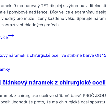
Bílá
ramek I9 má barevný TFT displej s výbornou viditelnost
 ale i pohybové nadšence. Díky velice elegantnímu desig
 vhodný pro muže i ženy každého věku. Spárujte náram
 zobrazí v přehledných grafech…
Smartuj
 více
Smart
band-
fitness
náramek
I9-
ramky
5
barev
 článkový náramek z chirurgické oceli
SMW000019
Barva:
áramek z chirurgické oceli ve stříbrné barvě PROČ J
Modrá
 oceli: Jednoduše proto, že má chirurgická ocel spoustu 