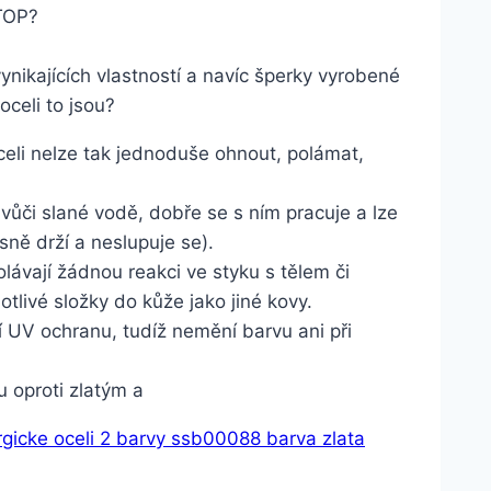
TOP?
nikajících vlastností a navíc šperky vyrobené
oceli to jsou?
celi nelze tak jednoduše ohnout, polámat,
i vůči slané vodě, dobře se s ním pracuje a lze
ásně drží a neslupuje se).
lávají žádnou reakci ve styku s tělem či
otlivé složky do kůže jako jiné kovy.
ní UV ochranu, tudíž nemění barvu ani při
u oproti zlatým a