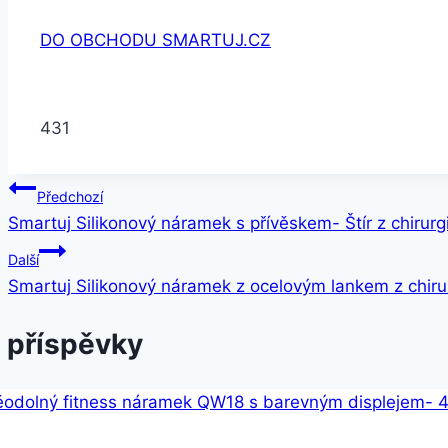
DO OBCHODU SMARTUJ.CZ
431
Navigace
Předchozí
Smartuj Silikonový náramek s přívěskem- Štír z chirur
pro
Další
příspěvek
Smartuj Silikonový náramek z ocelovým lankem z chiru
 příspěvky