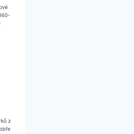
dové
 160-
é
rků z
dobře