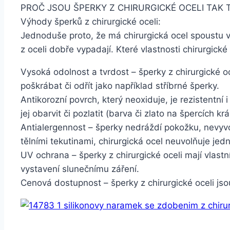
PROČ JSOU ŠPERKY Z CHIRURGICKÉ OCELI TAK 
Výhody šperků z chirurgické oceli:
Jednoduše proto, že má chirurgická ocel spoustu vy
z oceli dobře vypadají. Které vlastnosti chirurgické 
Vysoká odolnost a tvrdost – šperky z chirurgické o
poškrábat či odřít jako například stříbrné šperky.
Antikorozní povrch, který neoxiduje, je rezistentní 
jej obarvit či pozlatit (barva či zlato na špercích kr
Antialergennost – šperky nedráždí pokožku, nevyvo
tělními tekutinami, chirurgická ocel neuvolňuje jedn
UV ochrana – šperky z chirurgické oceli mají vlast
vystavení slunečnímu záření.
Cenová dostupnost – šperky z chirurgické oceli jso