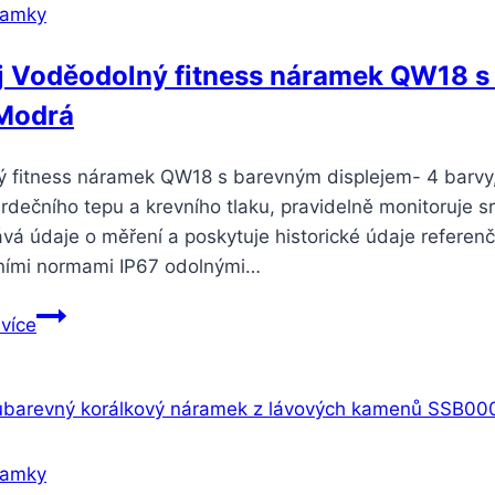
ramky
j Voděodolný fitness náramek QW18 
 Modrá
 fitness náramek QW18 s barevným displejem- 4 barvy
rdečního tepu a krevního tlaku, pravidelně monitoruje sr
á údaje o měření a poskytuje historické údaje referenč
ními normami IP67 odolnými…
Smartuj
 více
Voděodolný
fitness
náramek
QW18
s
ramky
barevným