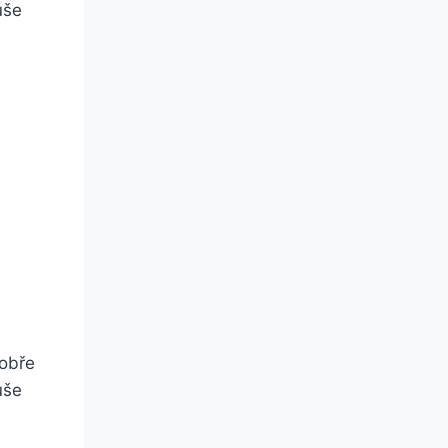
uše
dobře
uše