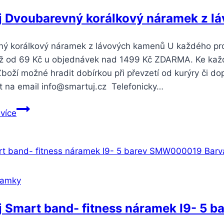
displejem-
j Dvoubarevný korálkový náramek z l
4
barvy
ý korálkový náramek z lávových kamenů U každého produ
SMW00029
iž od 69 Kč u objednávek nad 1499 Kč ZDARMA. Ke kaž
Barva:
oží možné hradit dobírkou při převzetí od kurýry či do
Modrá
t na email info@smartuj.cz Telefonicky…
Smartuj
 více
Dvoubarevný
korálkový
náramek
z
lávových
ramky
kamenů
SSB00098
j Smart band- fitness náramek I9- 5
Barva: