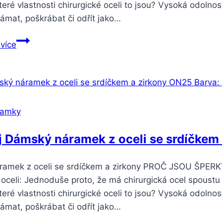
teré vlastnosti chirurgické oceli to jsou? Vysoká odolnos
ámat, poškrábat či odřít jako…
Smartuj
 více
článkový
náramek
z
chirurgické
oceli
ramky
ve
stříbrné
 Dámský náramek z oceli se srdíčkem
barvě
ON45
ramek z oceli se srdíčkem a zirkony PROČ JSOU ŠPER
 oceli: Jednoduše proto, že má chirurgická ocel spoustu 
teré vlastnosti chirurgické oceli to jsou? Vysoká odolnos
ámat, poškrábat či odřít jako…