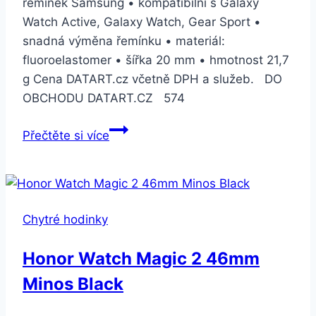
řemínek Samsung • kompatibilní s Galaxy
Watch Active, Galaxy Watch, Gear Sport •
snadná výměna řemínku • materiál:
fluoroelastomer • šířka 20 mm • hmotnost 21,7
g Cena DATART.cz včetně DPH a služeb. DO
OBCHODU DATART.CZ 574
Samsung
Přečtěte si více
pro
Watch
Active
zelený
Chytré hodinky
(ET-
SFR50MGEGWW)
Honor Watch Magic 2 46mm
Minos Black