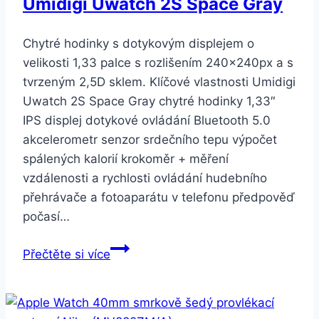
Umidigi Uwatch 2S Space Gray
Chytré hodinky s dotykovým displejem o
velikosti 1,33 palce s rozlišením 240x240px a s
tvrzeným 2,5D sklem. Klíčové vlastnosti Umidigi
Uwatch 2S Space Gray chytré hodinky 1,33″
IPS displej dotykové ovládání Bluetooth 5.0
akcelerometr senzor srdečního tepu výpočet
spálených kalorií krokoměr + měření
vzdálenosti a rychlosti ovládání hudebního
přehrávače a fotoaparátu v telefonu předpověď
počasí…
Umidigi
Přečtěte si více
Uwatch
2S
Space