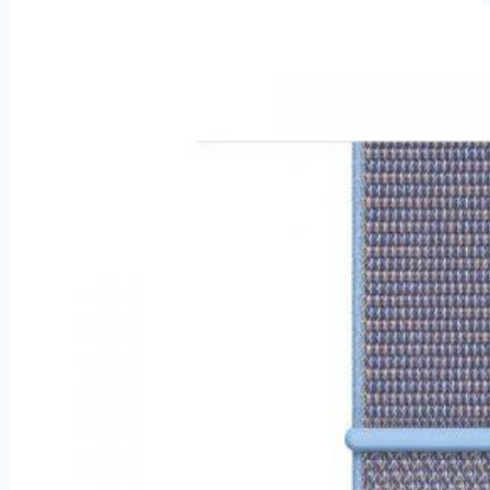
smrkově
šedý
provlékací
sportovní
Nike
(MV882ZM/A)