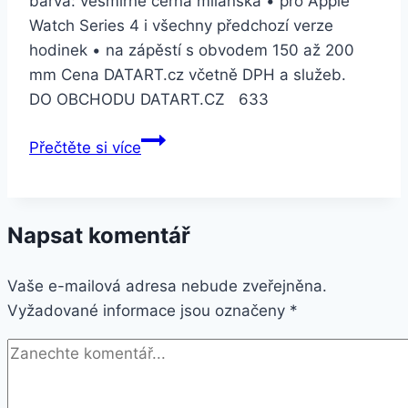
barva: vesmírně černá milánská • pro Apple
Watch Series 4 i všechny předchozí verze
hodinek • na zápěstí s obvodem 150 až 200
mm Cena DATART.cz včetně DPH a služeb.
DO OBCHODU DATART.CZ 633
Apple
Přečtěte si více
Watch
44mm
vesmírně
Napsat komentář
černý
milánský
Vaše e-mailová adresa nebude zveřejněna.
tah
Vyžadované informace jsou označeny
(MTU52ZM/A)
*