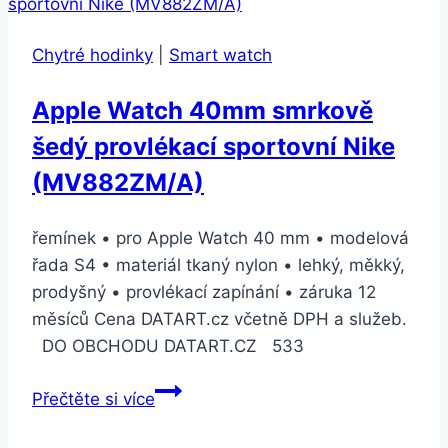
Gray
Chytré hodinky
|
Smart watch
Apple Watch 40mm smrkově
šedý provlékací sportovní Nike
(MV882ZM/A)
řemínek • pro Apple Watch 40 mm • modelová
řada S4 • materiál tkaný nylon • lehký, měkký,
prodyšný • provlékací zapínání • záruka 12
měsíců Cena DATART.cz včetně DPH a služeb.
DO OBCHODU DATART.CZ 533
Apple
Přečtěte si více
Watch
40mm