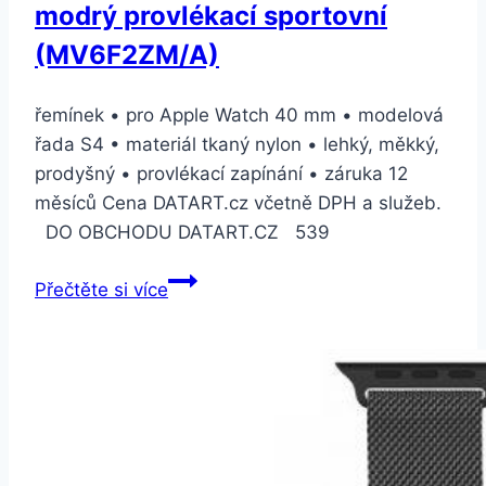
modrý provlékací sportovní
(MV6F2ZM/A)
řemínek • pro Apple Watch 40 mm • modelová
řada S4 • materiál tkaný nylon • lehký, měkký,
prodyšný • provlékací zapínání • záruka 12
měsíců Cena DATART.cz včetně DPH a služeb.
DO OBCHODU DATART.CZ 539
Apple
Přečtěte si více
Watch
40mm
popelavě
modrý
provlékací
sportovní
(MV6F2ZM/A)