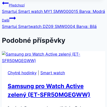
Navigace
Předchozí
Smartuj Smart watch MY1 SMW000015 Barva: Modrá
pro
Další
příspěvek
Smartuj Smartwatch DZ09 SMW0004 Barva: Bílá
Podobné příspěvky
Chytré hodinky
|
Smart watch
Samsung pro Watch Active
zelený (ET-SFR50MGEGWW)