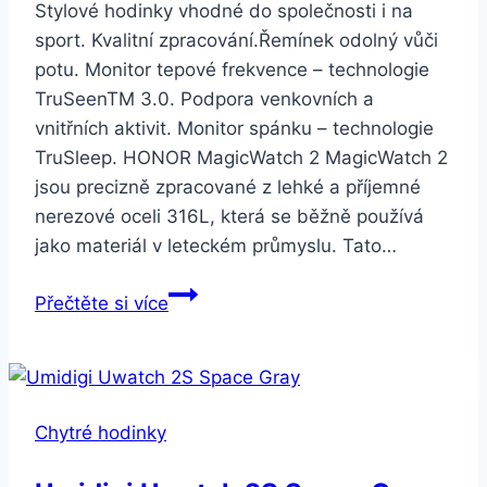
Stylové hodinky vhodné do společnosti i na
sport. Kvalitní zpracování.Řemínek odolný vůči
potu. Monitor tepové frekvence – technologie
TruSeenTM 3.0. Podpora venkovních a
vnitřních aktivit. Monitor spánku – technologie
TruSleep. HONOR MagicWatch 2 MagicWatch 2
jsou precizně zpracované z lehké a příjemné
nerezové oceli 316L, která se běžně používá
jako materiál v leteckém průmyslu. Tato…
Honor
Přečtěte si více
Watch
Magic
2
46mm
Chytré hodinky
Minos
Black