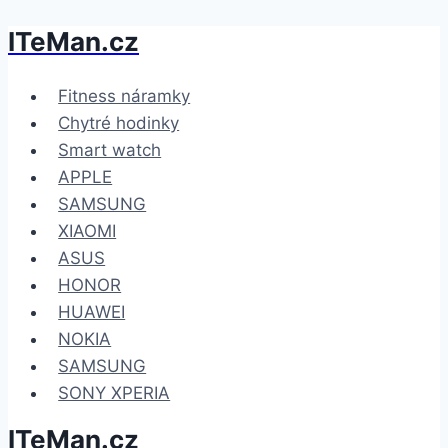
ITeMan.cz
Přeskočit
na
obsah
Fitness náramky
Chytré hodinky
Smart watch
APPLE
SAMSUNG
XIAOMI
ASUS
HONOR
HUAWEI
NOKIA
SAMSUNG
SONY XPERIA
ITeMan.cz