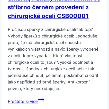
stříbrno černém provedení z
chirurgické oceli CSB00001
Proč jsou šperky z chirurgické oceli tak top?
Výhody šperků z chirurgické oceli: Jednoduše
proto, že má chirurgická ocel spoustu
vynikajících vlastností a navíc šperky vyrobené
z oceli dobře vypadají. Které vlastnosti
chirurgické oceli to jsou? Vysoká odolnost a
tvrdost – šperky z chirurgické oceli nelze tak
jednoduše ohnout, polámat, poškrábat či odřít
jako například stříbrné šperky. Antikorozní
povrch, který neoxiduje, je…
Smartuj
Přečtěte si více
Pánský