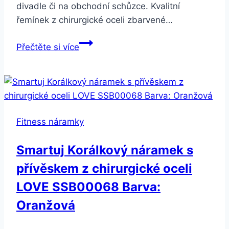
divadle či na obchodní schůzce. Kvalitní
řemínek z chirurgické oceli zbarvené…
Smartuj
Přečtěte si více
Dámský
fitness
náramek-
smart
band
Fitness náramky
B78-
4
Smartuj Korálkový náramek s
barvy
přívěskem z chirurgické oceli
SMW50
Barva:
LOVE SSB00068 Barva:
Stříbrná
Oranžová