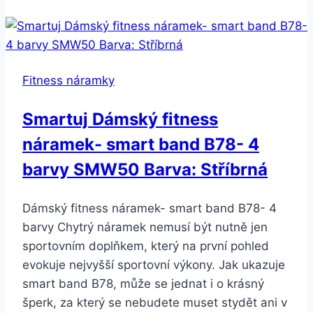
náramek
xXx
ve
stříbrno
Fitness náramky
černém
provedení
Smartuj Dámský fitness
z
náramek- smart band B78- 4
chirurgické
oceli
barvy SMW50 Barva: Stříbrná
CSB00001
Dámský fitness náramek- smart band B78- 4
barvy Chytrý náramek nemusí být nutně jen
sportovním doplňkem, který na první pohled
evokuje nejvyšší sportovní výkony. Jak ukazuje
smart band B78, může se jednat i o krásný
šperk, za který se nebudete muset stydět ani v