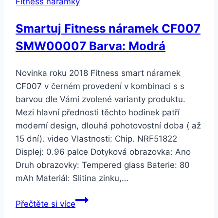
Fitness náramky
chirurgické
oceli
Smartuj Fitness náramek CF007
LOVE
SMW00007 Barva: Modrá
SSB00068
Barva:
Oranžová
Novinka roku 2018 Fitness smart náramek
CF007 v černém provedení v kombinaci s s
barvou dle Vámi zvolené varianty produktu.
Mezi hlavní přednosti těchto hodinek patří
moderní design, dlouhá pohotovostní doba ( až
15 dní). video Vlastnosti: Chip. NRF51822
Displej: 0.96 palce Dotyková obrazovka: Ano
Druh obrazovky: Tempered glass Baterie: 80
mAh Materiál: Slitina zinku,…
Smartuj
Přečtěte si více
Fitness