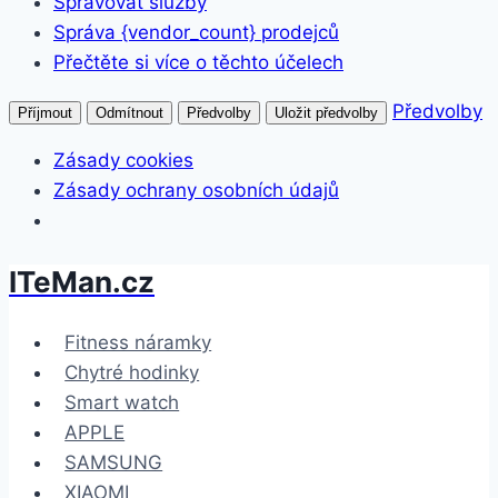
Spravovat služby
Správa {vendor_count} prodejců
Přečtěte si více o těchto účelech
Předvolby
Příjmout
Odmítnout
Předvolby
Uložit předvolby
Zásady cookies
Zásady ochrany osobních údajů
ITeMan.cz
Přeskočit
na
obsah
Fitness náramky
Chytré hodinky
Smart watch
APPLE
SAMSUNG
XIAOMI