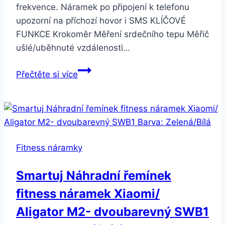
frekvence. Náramek po připojení k telefonu
upozorní na příchozí hovor i SMS KLÍČOVÉ
FUNKCE Krokoměr Měření srdečního tepu Měřič
ušlé/uběhnuté vzdálenosti…
Smartuj
Přečtěte si více
Fitness
náramek
M115
HR
Plus-
Fitness náramky
5
barev
Smartuj Náhradní řemínek
SMW00022
fitness náramek Xiaomi/
Barva:
Zelená
Aligator M2- dvoubarevný SWB1