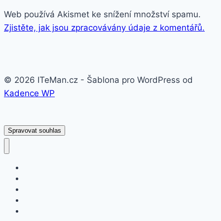
Web používá Akismet ke snížení množství spamu.
Zjistěte, jak jsou zpracovávány údaje z komentářů.
© 2026 ITeMan.cz - Šablona pro WordPress od
Kadence WP
Spravovat souhlas
Fitness náramky
Chytré hodinky
Smart watch
APPLE
SAMSUNG