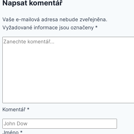
Napsat komentář
náramek
Xiaomi/
Vaše e-mailová adresa nebude zveřejněna.
Aligator
Vyžadované informace jsou označeny
M2-
*
dvoubarevný
SWB1
Barva:
Zelená/Bílá
Komentář
*
Jméno
*