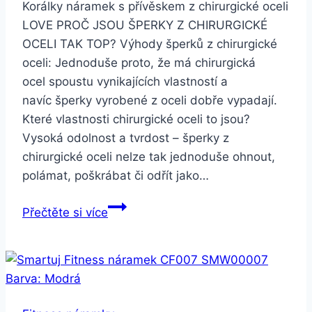
Korálky náramek s přívěskem z chirurgické oceli
LOVE PROČ JSOU ŠPERKY Z CHIRURGICKÉ
OCELI TAK TOP? Výhody šperků z chirurgické
oceli: Jednoduše proto, že má chirurgická
ocel spoustu vynikajících vlastností a
navíc šperky vyrobené z oceli dobře vypadají.
Které vlastnosti chirurgické oceli to jsou?
Vysoká odolnost a tvrdost – šperky z
chirurgické oceli nelze tak jednoduše ohnout,
polámat, poškrábat či odřít jako…
Smartuj
Přečtěte si více
Korálkový
náramek
s
přívěskem
z