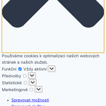
Používáme cookies k optimalizaci našich webových
stránek a našich služeb.
Funkční
Funkční
Vždy aktivní
Předvolby
Předvolby
Statistické
Statistické
Marketingové
Marketingové
Spravovat možnosti