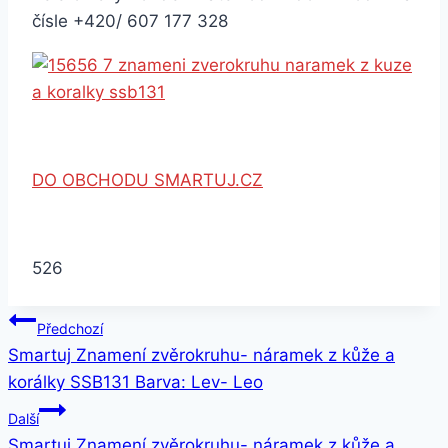
čísle +420/ 607 177 328
DO OBCHODU SMARTUJ.CZ
526
Navigace
Předchozí
Smartuj Znamení zvěrokruhu- náramek z kůže a
pro
korálky SSB131 Barva: Lev- Leo
příspěvek
Další
Smartuj Znamení zvěrokruhu- náramek z kůže a