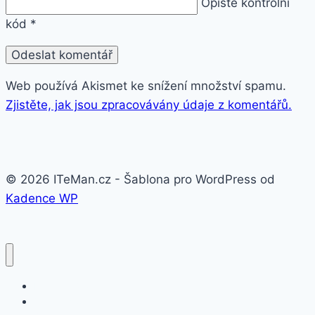
Opište kontrolní
kód
*
Web používá Akismet ke snížení množství spamu.
Zjistěte, jak jsou zpracovávány údaje z komentářů.
© 2026 ITeMan.cz - Šablona pro WordPress od
Kadence WP
Fitness náramky
Chytré hodinky