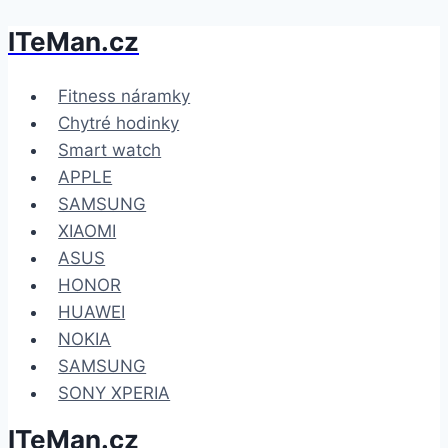
ITeMan.cz
Přeskočit
na
obsah
Fitness náramky
Chytré hodinky
Smart watch
APPLE
SAMSUNG
XIAOMI
ASUS
HONOR
HUAWEI
NOKIA
SAMSUNG
SONY XPERIA
ITeMan.cz