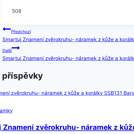
508
Navigace
Předchozí
Smartuj Znamení zvěrokruhu- náramek z kůže a korálky
pro
Další
příspěvek
Smartuj Znamení zvěrokruhu- náramek z kůže a korál
 příspěvky
ramky
 Znamení zvěrokruhu- náramek z kůže