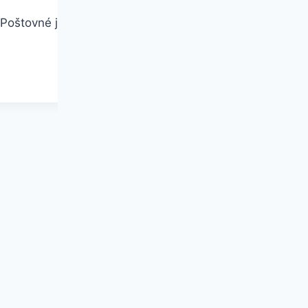
! Poštovné již od 69 Kč u objednávek nad 1499 Kč ZDA