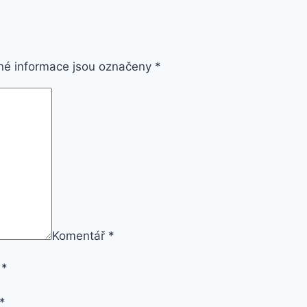
é informace jsou označeny
*
Komentář
*
o
*
*