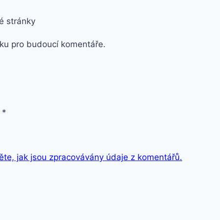
 stránky
nku pro budoucí komentáře.
*
těte, jak jsou zpracovávány údaje z komentářů.