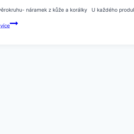
ěrokruhu- náramek z kůže a korálky U každého produktu
Smartuj
 více
Znamení
zvěrokruhu-
náramek
z
kůže
a
korálky
SSB131
Barva:
Vodnář-
Aquarius