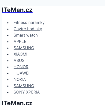
ITeMan.cz
Přeskočit
na
obsah
Fitness náramky
Chytré hodinky
Smart watch
APPLE
SAMSUNG
XIAOMI
ASUS
HONOR
HUAWEI
NOKIA
SAMSUNG
SONY XPERIA
ITeMan.cz