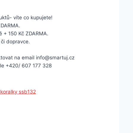
ktů- víte co kupujete!
 ZDARMA.
tě + 150 Kč ZDARMA.
 či dopravce.
ktovat na email info@smartuj.cz
sle +420/ 607 177 328