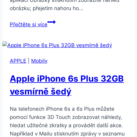
obrázku; přejetím nahoru ho…
Apple
Přečtěte si více
iPhone
6s
Plus
32GB
APPLE
|
Mobily
zlatý
Apple iPhone 6s Plus 32GB
vesmírně šedý
Na telefonech iPhone 6s a 6s Plus můžete
pomocí funkce 3D Touch zobrazovat náhledy,
hledat užitečné zkratky a provádět další akce.
Například v Mailu stisknutím zprávy v seznamu