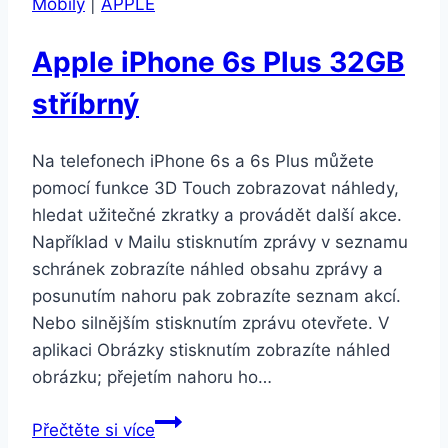
Mobily
|
APPLE
stříbrný
Apple iPhone 6s Plus 32GB
stříbrný
Na telefonech iPhone 6s a 6s Plus můžete
pomocí funkce 3D Touch zobrazovat náhledy,
hledat užitečné zkratky a provádět další akce.
Například v Mailu stisknutím zprávy v seznamu
schránek zobrazíte náhled obsahu zprávy a
posunutím nahoru pak zobrazíte seznam akcí.
Nebo silnějším stisknutím zprávu otevřete. V
aplikaci Obrázky stisknutím zobrazíte náhled
obrázku; přejetím nahoru ho…
Apple
Přečtěte si více
iPhone