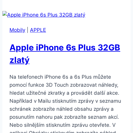
6s
Plus
32GB
Mobily
|
APPLE
stříbrný
Apple iPhone 6s Plus 32GB
zlatý
Na telefonech iPhone 6s a 6s Plus můžete
pomocí funkce 3D Touch zobrazovat náhledy,
hledat užitečné zkratky a provádět další akce.
Například v Mailu stisknutím zprávy v seznamu
schránek zobrazíte náhled obsahu zprávy a
posunutím nahoru pak zobrazíte seznam akcí.
Nebo silnějším stisknutím zprávu otevřete. V
aplikaci Obrázky stisknutím zobrazíte náhled