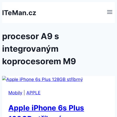
Přeskočit
ITeMan.cz
na
obsah
procesor A9 s
integrovaným
koprocesorem M9
Mobily
|
APPLE
Apple iPhone 6s Plus