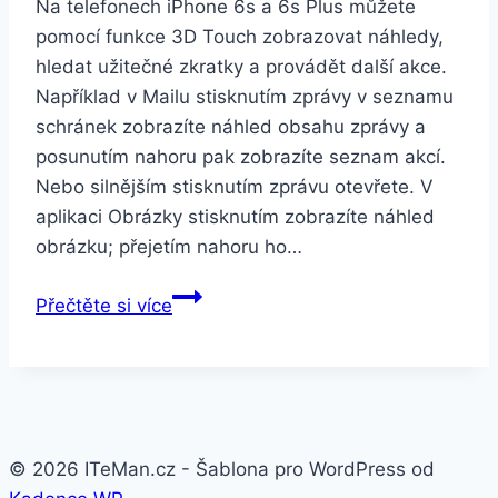
Na telefonech iPhone 6s a 6s Plus můžete
pomocí funkce 3D Touch zobrazovat náhledy,
hledat užitečné zkratky a provádět další akce.
Například v Mailu stisknutím zprávy v seznamu
schránek zobrazíte náhled obsahu zprávy a
posunutím nahoru pak zobrazíte seznam akcí.
Nebo silnějším stisknutím zprávu otevřete. V
aplikaci Obrázky stisknutím zobrazíte náhled
obrázku; přejetím nahoru ho…
Apple
Přečtěte si více
iPhone
6s
Plus
32GB
růžově
© 2026 ITeMan.cz - Šablona pro WordPress od
zlatý