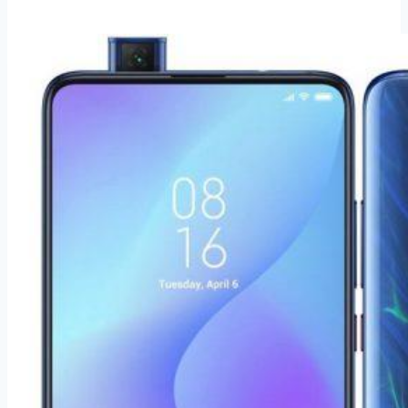
9T
Pro
64
GB
Dual
SIM
černý
(24757)