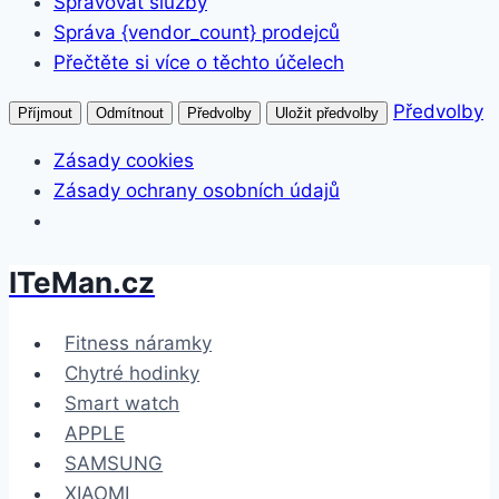
Spravovat služby
Správa {vendor_count} prodejců
Přečtěte si více o těchto účelech
Předvolby
Příjmout
Odmítnout
Předvolby
Uložit předvolby
Zásady cookies
Zásady ochrany osobních údajů
ITeMan.cz
Přeskočit
na
obsah
Fitness náramky
Chytré hodinky
Smart watch
APPLE
SAMSUNG
XIAOMI