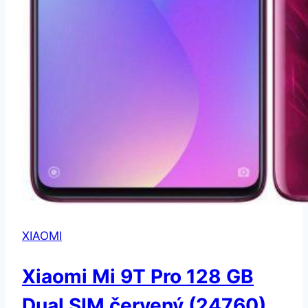
XIAOMI
Xiaomi Mi 9T Pro 128 GB
Dual SIM červený (24760)