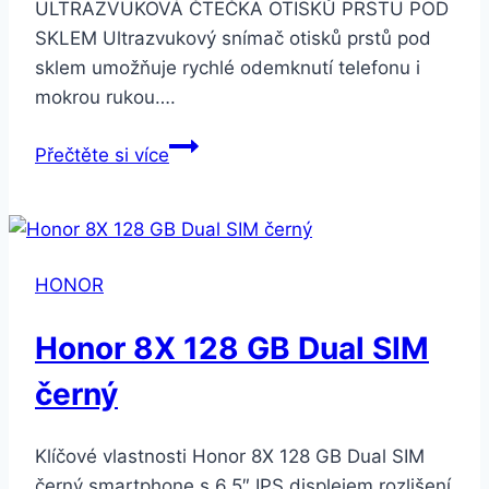
ULTRAZVUKOVÁ ČTEČKA OTISKŮ PRSTU POD
SKLEM Ultrazvukový snímač otisků prstů pod
sklem umožňuje rychlé odemknutí telefonu i
mokrou rukou….
Honor
Přečtěte si více
10
Lite
modrý
(51093WLD)
HONOR
Honor 8X 128 GB Dual SIM
černý
Klíčové vlastnosti Honor 8X 128 GB Dual SIM
černý smartphone s 6,5″ IPS displejem rozlišení