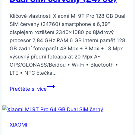
Klíčové vlastnosti Xiaomi Mi 9T Pro 128 GB Dual
SIM červený (24760) smartphone s 6,39″
displejem rozlišení 2340×1080 px 8jádrový
procesor 2,84 GHz RAM 6 GB interní paměť 128
GB zadní fotoaparát 48 Mpx + 8 Mpx + 13 Mpx
výsuvný přední fotoaparát 20 Mpx A-
GPS/GLONASS/Beidou • Wi-Fi • Bluetooth •
LTE • NFC čtečka…
Xiaomi
Přečtěte si více
Mi
9T
Pro
128
XIAOMI
GB
Dual