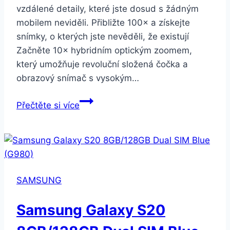
vzdálené detaily, které jste dosud s žádným
mobilem neviděli. Přibližte 100× a získejte
snímky, o kterých jste nevěděli, že existují
Začněte 10× hybridním optickým zoomem,
který umožňuje revoluční složená čočka a
obrazový snímač s vysokým…
Samsung
Přečtěte si více
Galaxy
S20
8GB/128GB
Dual
SIM
SAMSUNG
Pink
(G980)
Samsung Galaxy S20