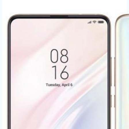
Mi
9T
Pro
128
GB
Dual
SIM
modrý
(24761)