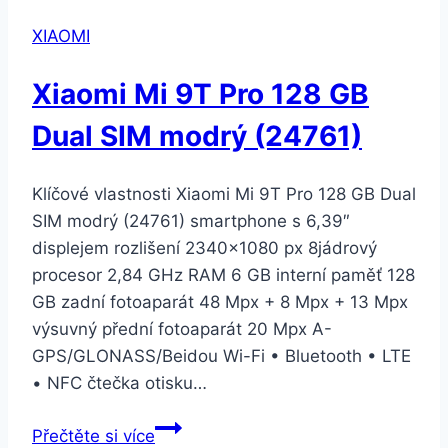
128
XIAOMI
GB
Dual
Xiaomi Mi 9T Pro 128 GB
SIM
černý
Dual SIM modrý (24761)
(24762)
Klíčové vlastnosti Xiaomi Mi 9T Pro 128 GB Dual
SIM modrý (24761) smartphone s 6,39″
displejem rozlišení 2340×1080 px 8jádrový
procesor 2,84 GHz RAM 6 GB interní paměť 128
GB zadní fotoaparát 48 Mpx + 8 Mpx + 13 Mpx
výsuvný přední fotoaparát 20 Mpx A-
GPS/GLONASS/Beidou Wi-Fi • Bluetooth • LTE
• NFC čtečka otisku…
Xiaomi
Přečtěte si více