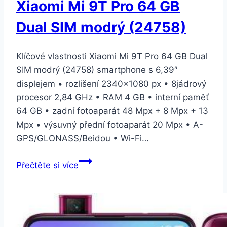
Xiaomi Mi 9T Pro 64 GB
Dual SIM modrý (24758)
Klíčové vlastnosti Xiaomi Mi 9T Pro 64 GB Dual
SIM modrý (24758) smartphone s 6,39″
displejem • rozlišení 2340×1080 px • 8jádrový
procesor 2,84 GHz • RAM 4 GB • interní paměť
64 GB • zadní fotoaparát 48 Mpx + 8 Mpx + 13
Mpx • výsuvný přední fotoaparát 20 Mpx • A-
GPS/GLONASS/Beidou • Wi-Fi…
Xiaomi
Přečtěte si více
Mi
9T
Pro
64