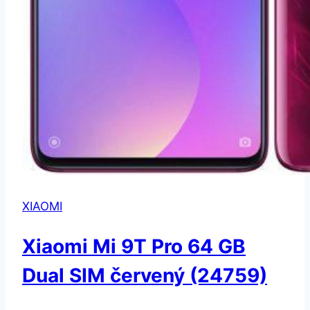
XIAOMI
Xiaomi Mi 9T Pro 64 GB
Dual SIM červený (24759)