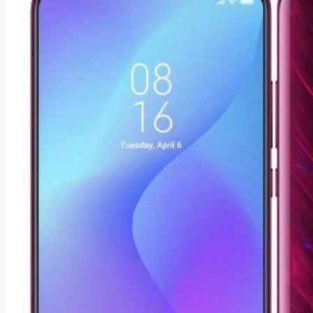
GB
Dual
SIM
modrý
(24758)