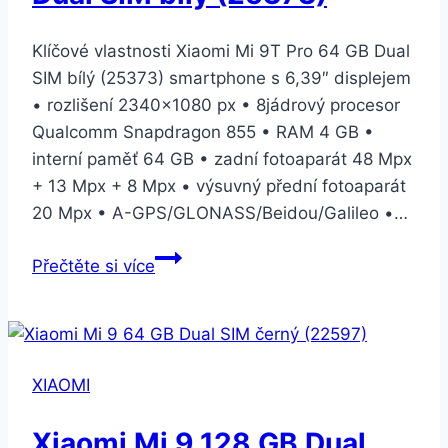
(24759)
Klíčové vlastnosti Xiaomi Mi 9T Pro 64 GB Dual
SIM bílý (25373) smartphone s 6,39″ displejem
• rozlišení 2340×1080 px • 8jádrový procesor
Qualcomm Snapdragon 855 • RAM 4 GB •
interní paměť 64 GB • zadní fotoaparát 48 Mpx
+ 13 Mpx + 8 Mpx • výsuvný přední fotoaparát
20 Mpx • A-GPS/GLONASS/Beidou/Galileo •…
Xiaomi
Přečtěte si více
Mi
9T
Pro
64
XIAOMI
GB
Dual
Xiaomi Mi 9 128 GB Dual
SIM