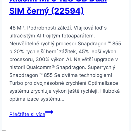
bílý
SIM černý (22594)
(25373)
48 MP. Podrobnosti záleží. Vlajková loď s
ultračistým AI trojitým fotoaparátem.
Neuvěřitelně rychlý procesor Snapdragon ™ 855
o 20% rychlejší herní zážitek, 45% lepší výkon
procesoru, 300% výkon AI. Největší upgrade v
historii Qualcomm® Snapdragon. Superrychlý
Snapdragon ™ 855 Se dvěma technologiemi
Turbo pro dvojnásobné zrychlení Optimalizace
systému zrychluje výkon ještě rychleji. Hluboká
optimalizace systému…
Xiaomi
Přečtěte si více
Mi
9