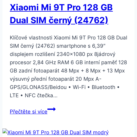
Xiaomi Mi 9T Pro 128 GB
SIM
červený
Dual SIM černý (24762)
(24760)
Klíčové vlastnosti Xiaomi Mi 9T Pro 128 GB Dual
SIM černý (24762) smartphone s 6,39″
displejem rozlišení 2340×1080 px 8jádrový
procesor 2,84 GHz RAM 6 GB interní paměť 128
GB zadní fotoaparát 48 Mpx + 8 Mpx + 13 Mpx
výsuvný přední fotoaparát 20 Mpx A-
GPS/GLONASS/Beidou • Wi-Fi • Bluetooth •
LTE • NFC čtečka…
Xiaomi
Přečtěte si více
Mi
9T
Pro