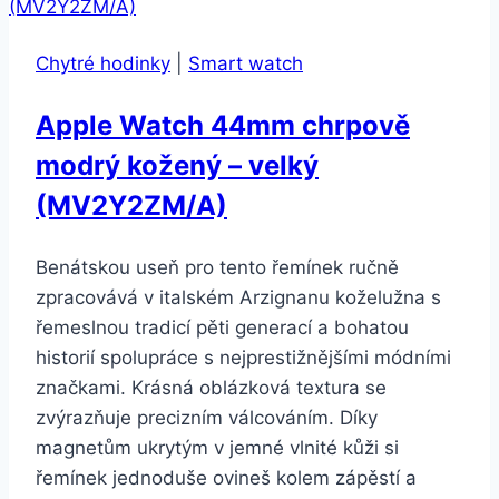
RED
s
Chytré hodinky
|
Smart watch
moderní
přezkou
Apple Watch 44mm chrpově
–
modrý kožený – velký
malý
(MTQT2ZM/A)
(MV2Y2ZM/A)
Benátskou useň pro tento řemínek ručně
zpracovává v italském Arzignanu koželužna s
řemeslnou tradicí pěti generací a bohatou
historií spolupráce s nejprestižnějšími módními
značkami. Krásná oblázková textura se
zvýrazňuje precizním válcováním. Díky
magnetům ukrytým v jemné vlnité kůži si
řemínek jednoduše ovineš kolem zápěstí a