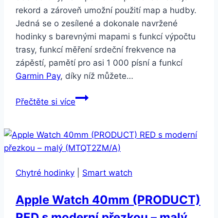
rekord a zároveň umožní použití map a hudby.
Jedná se o zesílené a dokonale navržené
hodinky s barevnými mapami s funkcí výpočtu
trasy, funkcí měření srdeční frekvence na
zápěstí, pamětí pro asi 1 000 písní a funkcí
Garmin Pay
, díky níž můžete…
Garmin
Přečtěte si více
Fenix
5S
stříbrné/modré
Chytré hodinky
|
Smart watch
Apple Watch 40mm (PRODUCT)
RED s moderní přezkou – malý