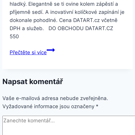
hladký. Elegantně se ti ovine kolem zápěstí a
příjemně sedí. A inovativní kolíčkové zapínání je
dokonale pohodlné. Cena DATART.cz včetně
DPH a služeb. DO OBCHODU DATART.CZ
550
Apple
Přečtěte si více
Watch
40mm
podvečerně
Napsat komentář
modrý
sportovní
Vaše e-mailová adresa nebude zveřejněna.
–
Vyžadované informace jsou označeny
S/M
*
a
M/L
(MTPC2ZM/A)