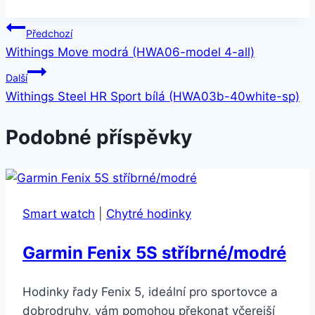
Navigace
Předchozí
Withings Move modrá (HWA06-model 4-all)
pro
Další
příspěvek
Withings Steel HR Sport bílá (HWA03b-40white-sp)
Podobné příspěvky
Smart watch
|
Chytré hodinky
Garmin Fenix 5S stříbrné/modré
Hodinky řady Fenix 5, ideální pro sportovce a
dobrodruhy, vám pomohou překonat včerejší