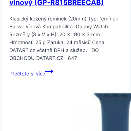
vínový (GP-R815BREECAB)
Klasický kožený řemínek (20mm) Typ: řemínek
Barva: vínová Kompatibilita: Galaxy Watch
Rozměry (Š x V x H): 20 × 190 × 3 mm
Hmotnost: 25 g Záruka: 24 měsíců Cena
DATART.cz včetně DPH a služeb. DO
OBCHODU DATART.CZ 647
Samsung
Přečtěte si více
kožený
pro
Galaxy
Watch
GP-
R815BR
20mm