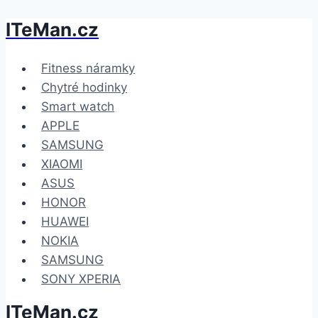
ITeMan.cz
Přeskočit
na
obsah
Fitness náramky
Chytré hodinky
Smart watch
APPLE
SAMSUNG
XIAOMI
ASUS
HONOR
HUAWEI
NOKIA
SAMSUNG
SONY XPERIA
ITeMan.cz