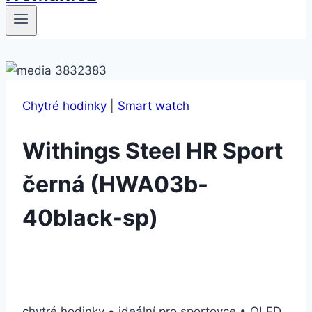
Chytré hodinky
|
Smart watch
Withings Steel HR Sport
černá (HWA03b-
40black-sp)
chytré hodinky • ideální pro sportovce • OLED