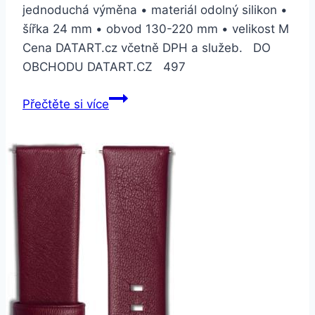
jednoduchá výměna • materiál odolný silikon •
šířka 24 mm • obvod 130-220 mm • velikost M
Cena DATART.cz včetně DPH a služeb. DO
OBCHODU DATART.CZ 497
Suunto
Přečtěte si více
silikonový
velikost
M
–
graphite/gray
(SS050222000)