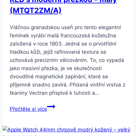
(MTQT2ZM/A)
Vláčnou granadskou useň pro tento elegantní
řemínek vyrábí malá francouzská koželužna
založená v roce 1803. Jedná se o prvotřídní
hladkou kůži, jejíž rafinovaná textura se
uchovává precizním válcováním. To, co vypadá
jako masivní přezka, je ve skutečnosti
dvoudílné magnetické zapínání, které se
příjemně snadno zavírá. Přidaná vnitřní vrstva z
tkaniny Vectran přispívá k tuhosti a…
Apple
Přečtěte si více
Watch
40mm
(PRODUCT)