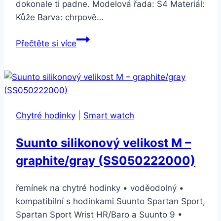
dokonale ti padne. Modelová řada: S4 Materiál:
Kůže Barva: chrpově…
Apple
Přečtěte si více
Watch
44mm
chrpově
modrý
kožený
Chytré hodinky
|
Smart watch
–
velký
Suunto silikonový velikost M –
(MV2Y2ZM/A)
graphite/gray (SS050222000)
řemínek na chytré hodinky • voděodolný •
kompatibilní s hodinkami Suunto Spartan Sport,
Spartan Sport Wrist HR/Baro a Suunto 9 •