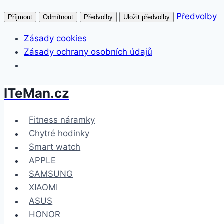
Předvolby
Příjmout
Odmítnout
Předvolby
Uložit předvolby
Zásady cookies
Zásady ochrany osobních údajů
ITeMan.cz
Přeskočit
na
obsah
Fitness náramky
Chytré hodinky
Smart watch
APPLE
SAMSUNG
XIAOMI
ASUS
HONOR