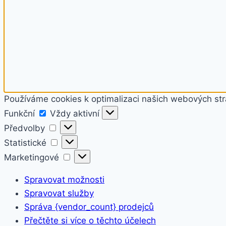
Používáme cookies k optimalizaci našich webových str
Funkční
Funkční
Vždy aktivní
Předvolby
Předvolby
Statistické
Statistické
Marketingové
Marketingové
Spravovat možnosti
Spravovat služby
Správa {vendor_count} prodejců
Přečtěte si více o těchto účelech