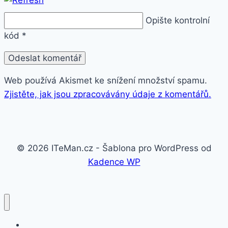
Opište kontrolní
kód
*
Web používá Akismet ke snížení množství spamu.
Zjistěte, jak jsou zpracovávány údaje z komentářů.
© 2026 ITeMan.cz - Šablona pro WordPress od
Kadence WP
Fitness náramky