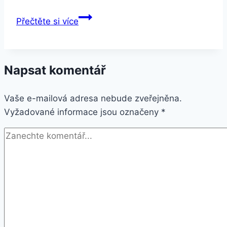
Anglicky
Přečtěte si více
snadno
a
rychle
Napsat komentář
Vaše e-mailová adresa nebude zveřejněna.
Vyžadované informace jsou označeny
*