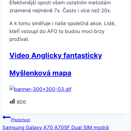
Efektivnější oproti všem ostatním metodám
znamená nejméně 7x. Často i více než 20x.
A k tomu směřuje i naše společná akce. Lidé,
kteří vstoupí do AFO to budou moci brzy
prožívat.
Video Anglicky fantasticky
Myšlenková mapa
806
Navigace
Předchozí
Samsung Galaxy A70 A705F Dual SIM modrá