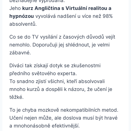
beznadějně vyprodaná.
Jeho
kurz Angličtina s Virtuální realitou a
hypnózou
vyvolává nadšení u více než 98%
absolventů.
Co se do TV vysílání z časových důvodů vejít
nemohlo. Doporučuji jej shlédnout, je velmi
zábavné.
Diváci tak získají dotyk se zkušenostmi
předního světového experta.
To snadno zjistí všichni, kteří absolvovali
mnoho kurzů a dospěli k názoru, že učení je
těžké.
To je chyba mozkově nekompatibilních metod.
Učení nejen může, ale doslova musí být hravé
a mnohonásobně efektivnější.