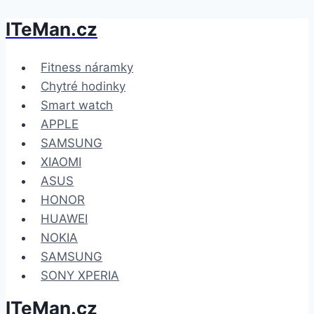
ITeMan.cz
Přeskočit
na
obsah
Fitness náramky
Chytré hodinky
Smart watch
APPLE
SAMSUNG
XIAOMI
ASUS
HONOR
HUAWEI
NOKIA
SAMSUNG
SONY XPERIA
ITeMan.cz