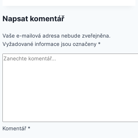
44mm
hyperfialový
Napsat komentář
provlékací
sportovní
Vaše e-mailová adresa nebude zveřejněna.
Nike
Vyžadované informace jsou označeny
(MV8F2ZM/A)
*
Komentář
*