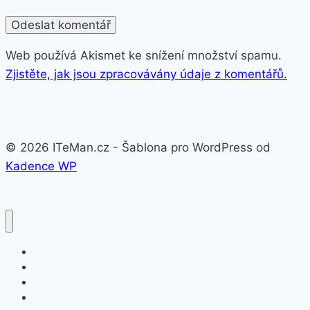
Web používá Akismet ke snížení množství spamu.
Zjistěte, jak jsou zpracovávány údaje z komentářů.
© 2026 ITeMan.cz - Šablona pro WordPress od
Kadence WP
Fitness náramky
Chytré hodinky
Smart watch
APPLE