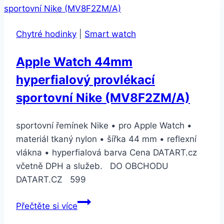
(dsw160p)
Chytré hodinky
|
Smart watch
Apple Watch 44mm
hyperfialový provlékací
sportovní Nike (MV8F2ZM/A)
sportovní řemínek Nike • pro Apple Watch •
materiál tkaný nylon • šířka 44 mm • reflexní
vlákna • hyperfialová barva Cena DATART.cz
včetně DPH a služeb. DO OBCHODU
DATART.CZ 599
Apple
Přečtěte si více
Watch