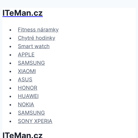
ITeMan.cz
Přeskočit
na
obsah
Fitness náramky
Chytré hodinky
Smart watch
APPLE
SAMSUNG
XIAOMI
ASUS
HONOR
HUAWEI
NOKIA
SAMSUNG
SONY XPERIA
ITeMan.cz