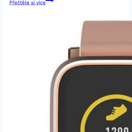
Přečtěte si více
Watch
44mm
chrpově
modrý
kožený
–
velký
(MV2Y2ZM/A)