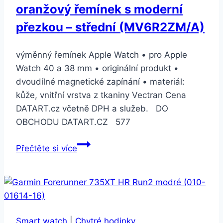
oranžový řemínek s moderní
přezkou – střední (MV6R2ZM/A)
výměnný řemínek Apple Watch • pro Apple
Watch 40 a 38 mm • originální produkt •
dvoudílné magnetické zapínání • materiál:
kůže, vnitřní vrstva z tkaniny Vectran Cena
DATART.cz včetně DPH a služeb. DO
OBCHODU DATART.CZ 577
Apple
Přečtěte si více
Watch
40mm
temně
oranžový
řemínek
Smart watch
|
Chytré hodinky