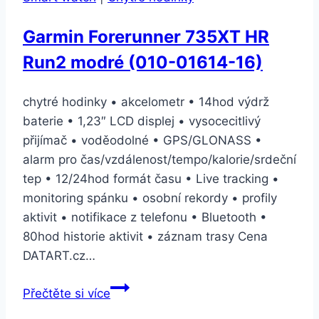
s
moderní
Garmin Forerunner 735XT HR
přezkou
Run2 modré (010-01614-16)
–
střední
(MV6R2ZM/A)
chytré hodinky • akcelometr • 14hod výdrž
baterie • 1,23″ LCD displej • vysocecitlivý
přijímač • voděodolné • GPS/GLONASS •
alarm pro čas/vzdálenost/tempo/kalorie/srdeční
tep • 12/24hod formát času • Live tracking •
monitoring spánku • osobní rekordy • profily
aktivit • notifikace z telefonu • Bluetooth •
80hod historie aktivit • záznam trasy Cena
DATART.cz…
Garmin
Přečtěte si více
Forerunner