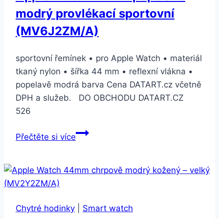
modrý provlékací sportovní
(MV6J2ZM/A)
sportovní řemínek • pro Apple Watch • materiál
tkaný nylon • šířka 44 mm • reflexní vlákna •
popelavě modrá barva Cena DATART.cz včetně
DPH a služeb. DO OBCHODU DATART.CZ
526
Apple
Přečtěte si více
Watch
44mm
popelavě
modrý
provlékací
Chytré hodinky
|
Smart watch
sportovní