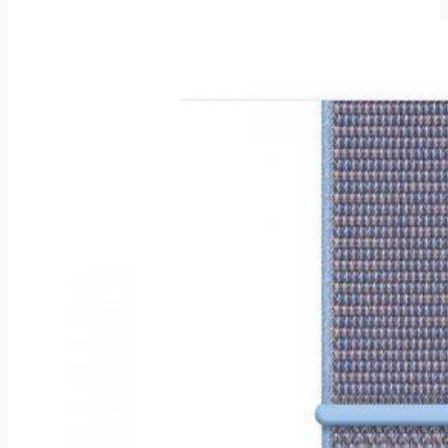
735XT
HR
Run2
modré
(010-
01614-
16)