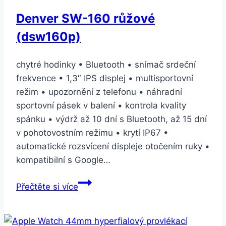
Denver SW-160 růžové
(dsw160p)
chytré hodinky • Bluetooth • snímač srdeční
frekvence • 1,3″ IPS displej • multisportovní
režim • upozornění z telefonu • náhradní
sportovní pásek v balení • kontrola kvality
spánku • výdrž až 10 dní s Bluetooth, až 15 dní
v pohotovostním režimu • krytí IP67 •
automatické rozsvícení displeje otočením ruky •
kompatibilní s Google…
Denver
Přečtěte si více
SW-
160
růžové