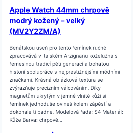
(MV6J2ZM/A)
Apple Watch 44mm chrpově
modrý kožený – velký
(MV2Y2ZM/A)
Benátskou useň pro tento řemínek ručně
zpracovává v italském Arzignanu koželužna s
řemeslnou tradicí pěti generací a bohatou
historií spolupráce s nejprestižnějšími módními
značkami. Krásná oblázková textura se
zvýrazňuje precizním válcováním. Díky
magnetům ukrytým v jemné vlnité kůži si
řemínek jednoduše ovineš kolem zápěstí a
dokonale ti padne. Modelová řada: S4 Materiál:
Kůže Barva: chrpově…
Apple