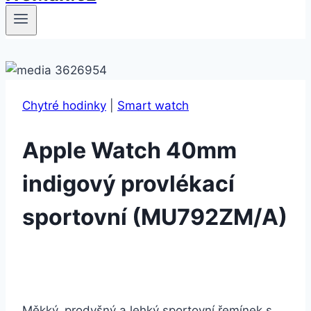
Chytré hodinky
|
Smart watch
Apple Watch 40mm
indigový provlékací
sportovní (MU792ZM/A)
Měkký, prodyšný a lehký sportovní řemínek s