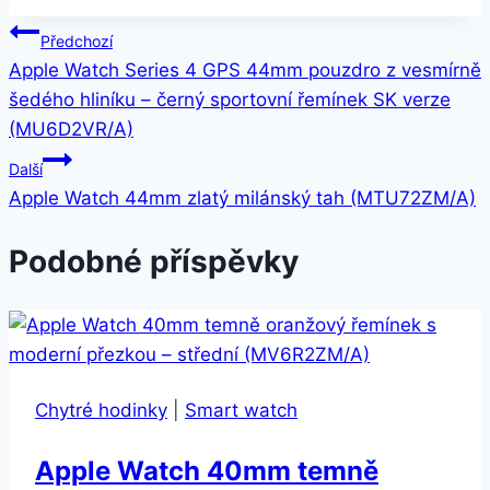
Navigace
Předchozí
Apple Watch Series 4 GPS 44mm pouzdro z vesmírně
pro
šedého hliníku – černý sportovní řemínek SK verze
příspěvek
(MU6D2VR/A)
Další
Apple Watch 44mm zlatý milánský tah (MTU72ZM/A)
Podobné příspěvky
Chytré hodinky
|
Smart watch
Apple Watch 40mm temně