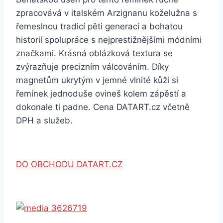
zpracovává v italském Arzignanu koželužna s
řemeslnou tradicí pěti generací a bohatou
historií spolupráce s nejprestižnějšími módními
značkami. Krásná oblázková textura se
zvýrazňuje precizním válcováním. Díky
magnetům ukrytým v jemné vlnité kůži si
řemínek jednoduše ovineš kolem zápěstí a
dokonale ti padne. Cena DATART.cz včetně
DPH a služeb.
DO OBCHODU DATART.CZ