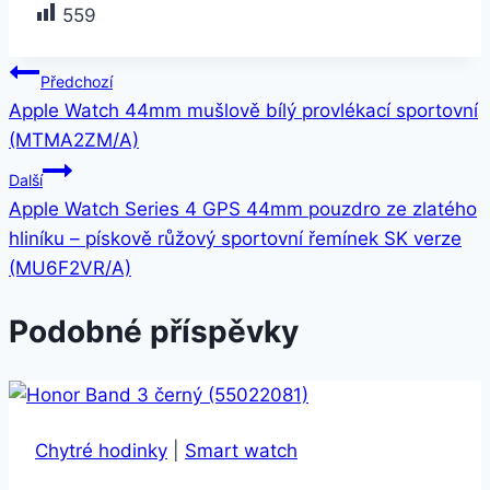
559
Navigace
Předchozí
Apple Watch 44mm mušlově bílý provlékací sportovní
pro
(MTMA2ZM/A)
příspěvek
Další
Apple Watch Series 4 GPS 44mm pouzdro ze zlatého
hliníku – pískově růžový sportovní řemínek SK verze
(MU6F2VR/A)
Podobné příspěvky
Chytré hodinky
|
Smart watch