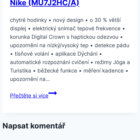
Nike (MU7J2HC/A)
chytré hodinky • nový design • o 30 % větší
displej • elektrický snímač tepové frekvence •
korunka Digital Crown s haptickou odezvou •
upozornění na nízký/vysoký tep • detekce pádu
• tísňové volání • aplikace Dýchání •
automatické rozpoznání cvičení • režimy Jóga a
Turistika • běžecké funkce • měření kadence •
upozornění na…
Apple
Přečtěte si více
Watch
Nike+
Series
Napsat komentář
4
GPS