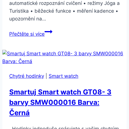
automatické rozpoznání cvičení • režimy Jóga a
Turistika • běžecké funkce • měření kadence •
upozornění na…
Apple
Přečtěte si více
Watch
Series
4
GPS
44mm
Chytré hodinky
|
Smart watch
pouzdro
ze
Smartuj Smart watch GT08- 3
zlatého
barvy SMW000016 Barva:
hliníku
–
Černá
pískově
růžový
Hodinky jednoduše spárujete s vašim chytrým