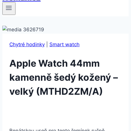
Chytré hodinky
|
Smart watch
Apple Watch 44mm
kamenně šedý kožený –
velký (MTHD2ZM/A)
Benátskou useň pro tento řemínek ručně