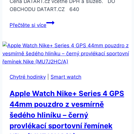
Cena DATART.cz včetně DPH a služeb. DO
OBCHODU DATART.CZ 640
Suunto
Přečtěte si více
silikonový
velikost
M
–
black/steel
(SS050155000)
Chytré hodinky
|
Smart watch
Apple Watch Nike+ Series 4 GPS
44mm pouzdro z vesmírně
šedého hliníku – černý
provlékací sportovní řemínek