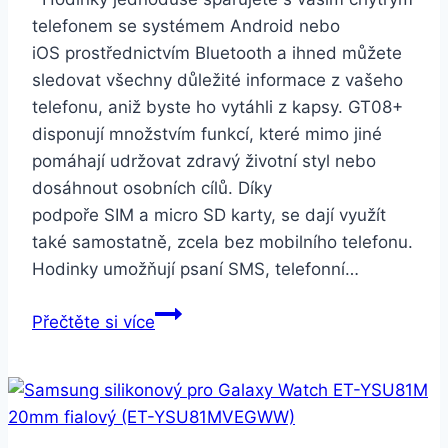
sportovní
telefonem se systémem Android nebo
řemínek
iOS prostřednictvím Bluetooth a ihned můžete
SK
sledovat všechny důležité informace z vašeho
verze
telefonu, aniž byste ho vytáhli z kapsy. GT08+
(MU6F2VR/A)
disponují množstvím funkcí, které mimo jiné
pomáhají udržovat zdravý životní styl nebo
dosáhnout osobních cílů. Díky
podpoře SIM a micro SD karty, se dají využít
také samostatně, zcela bez mobilního telefonu.
Hodinky umožňují psaní SMS, telefonní…
Smartuj
Přečtěte si více
Smart
watch
GT08-
3
barvy