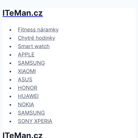
ITeMan.cz
Přeskočit
na
obsah
Fitness náramky
Chytré hodinky
Smart watch
APPLE
SAMSUNG
XIAOMI
ASUS
HONOR
HUAWEI
NOKIA
SAMSUNG
SONY XPERIA
ITeMan.cz