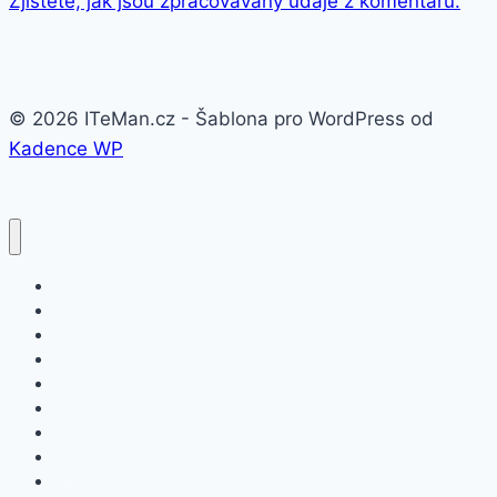
Zjistěte, jak jsou zpracovávány údaje z komentářů.
© 2026 ITeMan.cz - Šablona pro WordPress od
Kadence WP
Fitness náramky
Chytré hodinky
Smart watch
APPLE
SAMSUNG
XIAOMI
ASUS
HONOR
HUAWEI