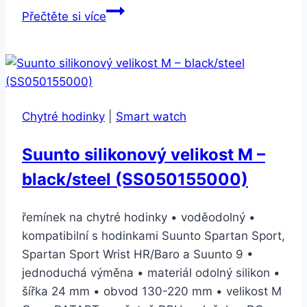
Samsung
Přečtěte si více
silikonový
pro
Galaxy
Watch
ET-
Chytré hodinky
|
Smart watch
YSU81M
20mm
Suunto silikonový velikost M –
fialový
black/steel (SS050155000)
(ET-
YSU81MVEGWW)
řemínek na chytré hodinky • voděodolný •
kompatibilní s hodinkami Suunto Spartan Sport,
Spartan Sport Wrist HR/Baro a Suunto 9 •
jednoduchá výměna • materiál odolný silikon •
šířka 24 mm • obvod 130-220 mm • velikost M