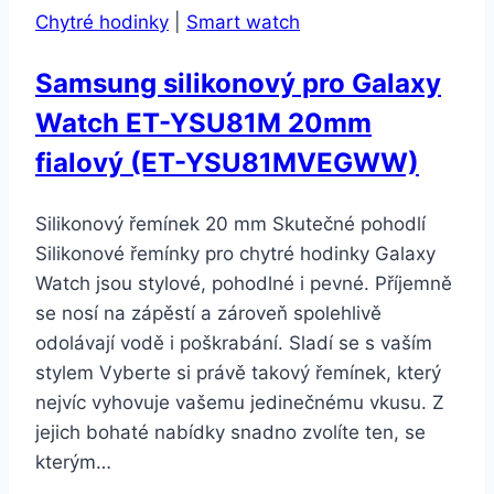
Chytré hodinky
|
Smart watch
SMW000016
Barva:
Samsung silikonový pro Galaxy
Černá
Watch ET-YSU81M 20mm
fialový (ET-YSU81MVEGWW)
Silikonový řemínek 20 mm Skutečné pohodlí
Silikonové řemínky pro chytré hodinky Galaxy
Watch jsou stylové, pohodlné i pevné. Příjemně
se nosí na zápěstí a zároveň spolehlivě
odolávají vodě i poškrabání. Sladí se s vaším
stylem Vyberte si právě takový řemínek, který
nejvíc vyhovuje vašemu jedinečnému vkusu. Z
jejich bohaté nabídky snadno zvolíte ten, se
kterým…