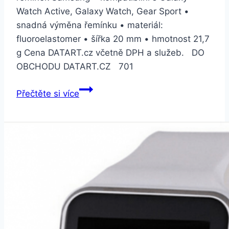
Watch Active, Galaxy Watch, Gear Sport •
snadná výměna řemínku • materiál:
fluoroelastomer • šířka 20 mm • hmotnost 21,7
g Cena DATART.cz včetně DPH a služeb. DO
OBCHODU DATART.CZ 701
Samsung
Přečtěte si více
pro
Watch
Active
bílý
(ET-
SFR50MWEGWW)