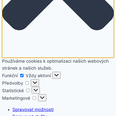
Používáme cookies k optimalizaci našich webových
stránek a našich služeb.
Funkční
Funkční
Vždy aktivní
Předvolby
Předvolby
Statistické
Statistické
Marketingové
Marketingové
Spravovat možnosti