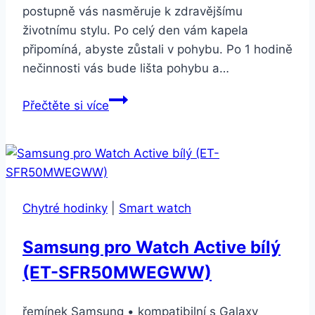
postupně vás nasměruje k zdravějšímu
životnímu stylu. Po celý den vám kapela
připomíná, abyste zůstali v pohybu. Po 1 hodině
nečinnosti vás bude lišta pohybu a…
Garmin
Přečtěte si více
VivoSmart
Optic
s
GPS,
velikost
Chytré hodinky
|
Smart watch
L
modrý
Samsung pro Watch Active bílý
(ET-SFR50MWEGWW)
řemínek Samsung • kompatibilní s Galaxy