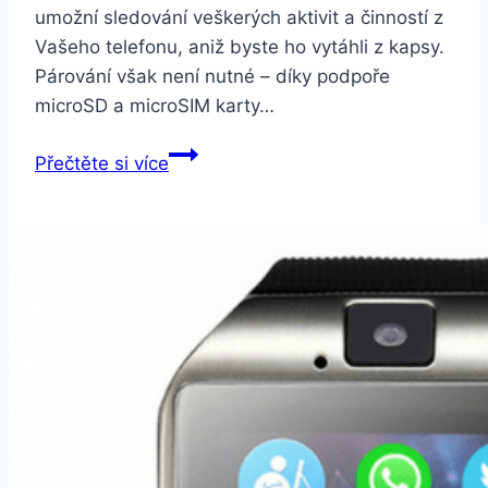
umožní sledování veškerých aktivit a činností z
Vašeho telefonu, aniž byste ho vytáhli z kapsy.
Párování však není nutné – díky podpoře
microSD a microSIM karty…
Smartuj
Přečtěte si více
Smartwatch
X6
SMW00006
Barva:
Bílá