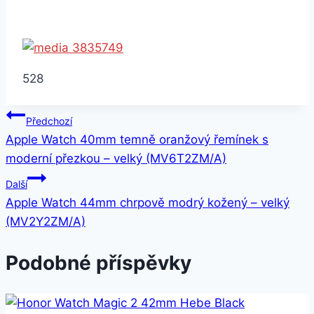
528
Navigace
Předchozí
Apple Watch 40mm temně oranžový řemínek s
pro
moderní přezkou – velký (MV6T2ZM/A)
příspěvek
Další
Apple Watch 44mm chrpově modrý kožený – velký
(MV2Y2ZM/A)
Podobné příspěvky