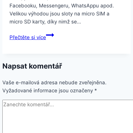
Facebooku, Messengeru, WhatsAppu apod.
Velikou výhodou jsou sloty na micro SIM a
micro SD karty, díky nimž se…
Smartuj
Přečtěte si více
Smartwatch
Q18
s
Napsat komentář
integrovanou
kamerou
Vaše e-mailová adresa nebude zveřejněna.
SMW0003
Vyžadované informace jsou označeny
Barva:
*
Stříbrná