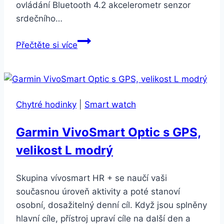
ovládání Bluetooth 4.2 akcelerometr senzor
srdečního…
Chytré
Přečtěte si více
hodinky
Forever
IGO
JW-
Chytré hodinky
|
Smart watch
100
oranžová
Garmin VivoSmart Optic s GPS,
velikost L modrý
Skupina vívosmart HR + se naučí vaši
současnou úroveň aktivity a poté stanoví
osobní, dosažitelný denní cíl. Když jsou splněny
hlavní cíle, přístroj upraví cíle na další den a