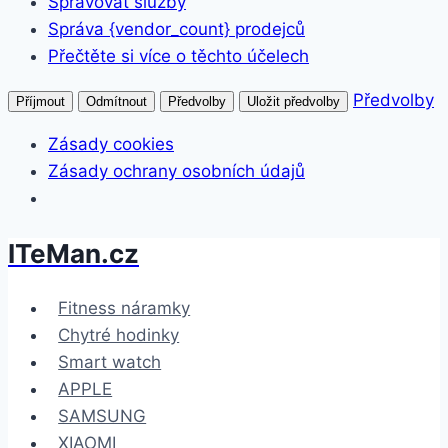
Spravovat služby
Správa {vendor_count} prodejců
Přečtěte si více o těchto účelech
Předvolby
Příjmout
Odmítnout
Předvolby
Uložit předvolby
Zásady cookies
Zásady ochrany osobních údajů
ITeMan.cz
Přeskočit
na
obsah
Fitness náramky
Chytré hodinky
Smart watch
APPLE
SAMSUNG
XIAOMI