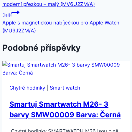
pro
moderní přezkou – malý (MV6U2ZM/A)
příspěvek
Další
Apple s magnetickou nabíječkou pro Apple Watch
(MU9J2ZM/A)
Podobné příspěvky
Chytré hodinky
|
Smart watch
Smartuj Smartwatch M26- 3
barvy SMW00009 Barva: Černá
Chytré hodinky SMARTWATCH M26 jsou plně