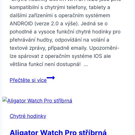
kompatibilní s chytrými telefony, tablety a
dalšími zařízeními s operačním systémem
ANDROID (verze 2.0 a výše). Jedná se o
pohodlné a vysoce funkční chytré hodinky pro
přehrávání hudby, odpovídání na volání a
textové zprávy, případně emaily. Upozornění-
lze spárovat z operačním systéme IOS ale
většina funkcí není dostupná! …
Smartuj
Přečtěte si více
Smartwatch
M26-
3
barvy
Chytré hodinky
SMW00009
Barva:
Aligator Watch Pro stříbrná
Černá