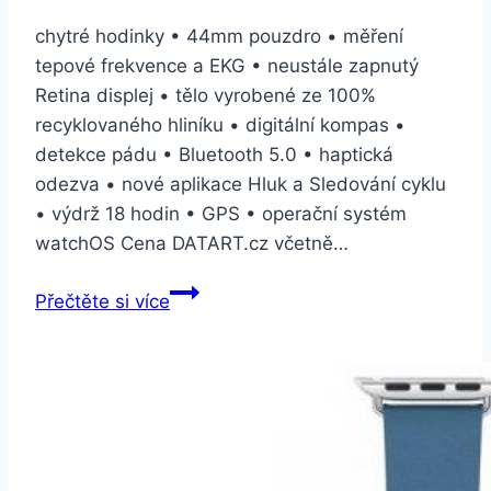
chytré hodinky • 44mm pouzdro • měření
tepové frekvence a EKG • neustále zapnutý
Retina displej • tělo vyrobené ze 100%
recyklovaného hliníku • digitální kompas •
detekce pádu • Bluetooth 5.0 • haptická
odezva • nové aplikace Hluk a Sledování cyklu
• výdrž 18 hodin • GPS • operační systém
watchOS Cena DATART.cz včetně…
Apple
Přečtěte si více
Watch
Series
5
GPS
44mm
pouzdro