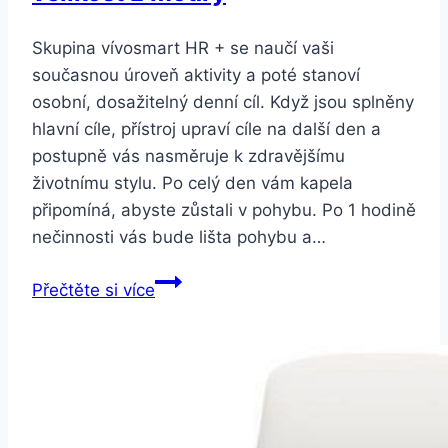
Skupina vívosmart HR + se naučí vaši
současnou úroveň aktivity a poté stanoví
osobní, dosažitelný denní cíl. Když jsou splněny
hlavní cíle, přístroj upraví cíle na další den a
postupně vás nasměruje k zdravějšímu
životnímu stylu. Po celý den vám kapela
připomíná, abyste zůstali v pohybu. Po 1 hodině
nečinnosti vás bude lišta pohybu a…
Garmin
Přečtěte si více
VivoSmart
Optic
s
GPS,
velikost
L