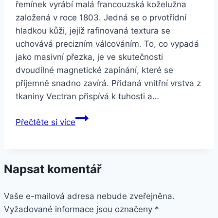
řemínek vyrábí malá francouzská koželužna
založená v roce 1803. Jedná se o prvotřídní
hladkou kůži, jejíž rafinovaná textura se
uchovává precizním válcováním. To, co vypadá
jako masivní přezka, je ve skutečnosti
dvoudílné magnetické zapínání, které se
příjemně snadno zavírá. Přidaná vnitřní vrstva z
tkaniny Vectran přispívá k tuhosti a…
Apple
Přečtěte si více
Watch
40mm
modrošedý
Napsat komentář
s
moderní
Vaše e-mailová adresa nebude zveřejněna.
přezkou
Vyžadované informace jsou označeny
–
*