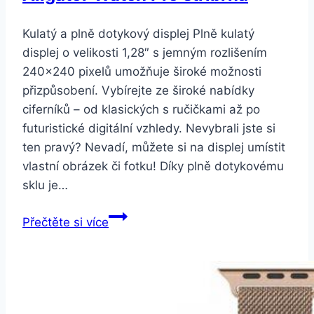
Kulatý a plně dotykový displej Plně kulatý
displej o velikosti 1,28″ s jemným rozlišením
240×240 pixelů umožňuje široké možnosti
přizpůsobení. Vybírejte ze široké nabídky
ciferníků – od klasických s ručičkami až po
futuristické digitální vzhledy. Nevybrali jste si
ten pravý? Nevadí, můžete si na displej umístit
vlastní obrázek či fotku! Díky plně dotykovému
sklu je…
Aligator
Přečtěte si více
Watch
Pro
stříbrná