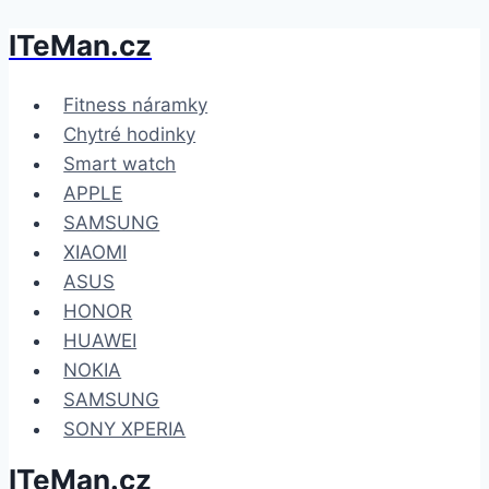
ITeMan.cz
Přeskočit
na
obsah
Fitness náramky
Chytré hodinky
Smart watch
APPLE
SAMSUNG
XIAOMI
ASUS
HONOR
HUAWEI
NOKIA
SAMSUNG
SONY XPERIA
ITeMan.cz