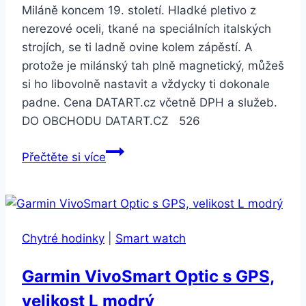
Miláně koncem 19. století. Hladké pletivo z
nerezové oceli, tkané na speciálních italských
strojích, se ti ladně ovine kolem zápěstí. A
protože je milánský tah plně magnetický, můžeš
si ho libovolně nastavit a vždycky ti dokonale
padne. Cena DATART.cz včetně DPH a služeb.
DO OBCHODU DATART.CZ 526
Apple
Přečtěte si více
Watch
44mm
zlatý
milánský
Chytré hodinky
|
Smart watch
tah
(MTU72ZM/A)
Garmin VivoSmart Optic s GPS,
velikost L modrý