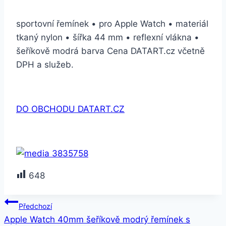
sportovní řemínek • pro Apple Watch • materiál
tkaný nylon • šířka 44 mm • reflexní vlákna •
šeříkově modrá barva Cena DATART.cz včetně
DPH a služeb.
DO OBCHODU DATART.CZ
648
Navigace
Předchozí
Apple Watch 40mm šeříkově modrý řemínek s