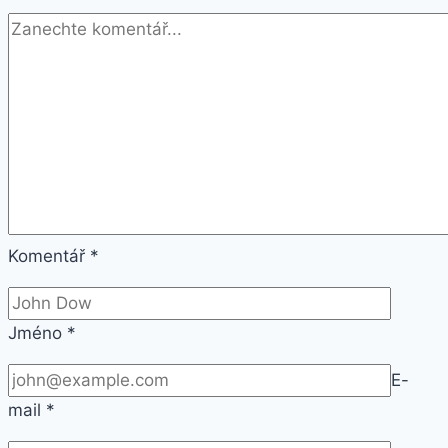
velký
(MTQN2ZM/A)
Komentář
*
Jméno
*
E-
mail
*