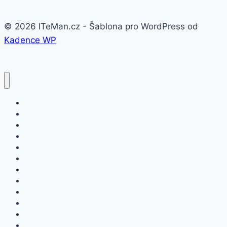
© 2026 ITeMan.cz - Šablona pro WordPress od
Kadence WP
Fitness náramky
Chytré hodinky
Smart watch
APPLE
SAMSUNG
XIAOMI
ASUS
HONOR
HUAWEI
NOKIA
SAMSUNG
SONY XPERIA