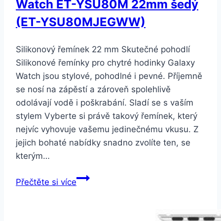
Watch ET-YSU80M 22mm šedý
(GP-
R805BREEAAA)
(ET-YSU80MJEGWW)
Silikonový řemínek 22 mm Skutečné pohodlí
Silikonové řemínky pro chytré hodinky Galaxy
Watch jsou stylové, pohodlné i pevné. Příjemně
se nosí na zápěstí a zároveň spolehlivě
odolávají vodě i poškrabání. Sladí se s vaším
stylem Vyberte si právě takový řemínek, který
nejvíc vyhovuje vašemu jedinečnému vkusu. Z
jejich bohaté nabídky snadno zvolíte ten, se
kterým…
Samsung
Přečtěte si více
silikonový
pro
Galaxy