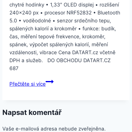
chytré hodinky • 1,33″ OLED displej • rozlišení
240×240 px • procesor NRF52832 • Bluetooth
5.0 • voděodolné • senzor srdečního tepu,
spálených kalorií a krokoměr • funkce: budík,
čas, měření tepové frekvence, krokoměr,
spánek, výpočet spálených kalorií, měření
vzdálenosti, vibrace Cena DATART.cz včetně
DPH a služeb. DO OBCHODU DATART.CZ
687
UMIDIGI
Přečtěte si více
Uwatch2
černé
(UMI000068)
Napsat komentář
Vaše e-mailová adresa nebude zveřejněna.