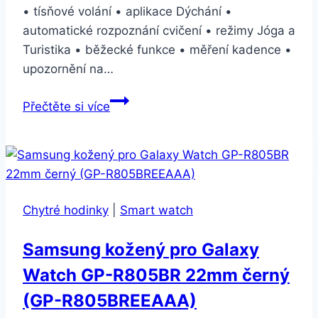
• tísňové volání • aplikace Dýchání •
automatické rozpoznání cvičení • režimy Jóga a
Turistika • běžecké funkce • měření kadence •
upozornění na…
Apple
Přečtěte si více
Watch
Series
4
GPS
44mm
Chytré hodinky
|
Smart watch
pouzdro
z
Samsung kožený pro Galaxy
vesmírně
Watch GP-R805BR 22mm černý
šedého
hliníku
(GP-R805BREEAAA)
–