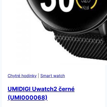
Chytré hodinky
|
Smart watch
UMIDIGI Uwatch2 černé
(UMI000068)