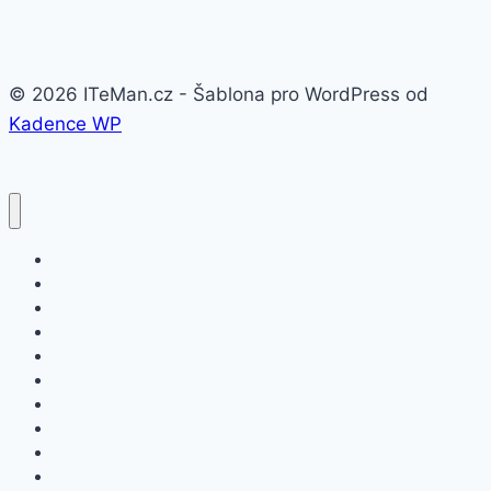
© 2026 ITeMan.cz - Šablona pro WordPress od
Kadence WP
Fitness náramky
Chytré hodinky
Smart watch
APPLE
SAMSUNG
XIAOMI
ASUS
HONOR
HUAWEI
NOKIA