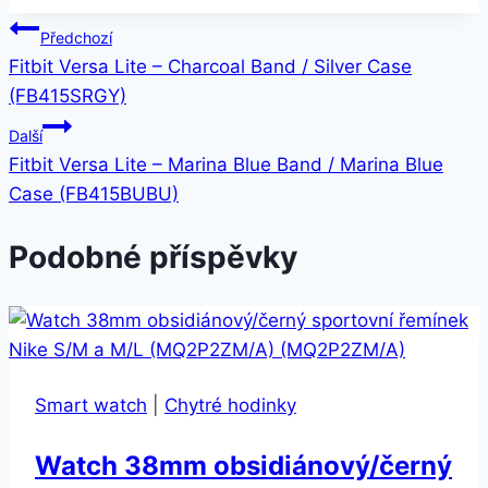
Navigace
Předchozí
Fitbit Versa Lite – Charcoal Band / Silver Case
pro
(FB415SRGY)
příspěvek
Další
Fitbit Versa Lite – Marina Blue Band / Marina Blue
Case (FB415BUBU)
Podobné příspěvky
Smart watch
|
Chytré hodinky
Watch 38mm obsidiánový/černý