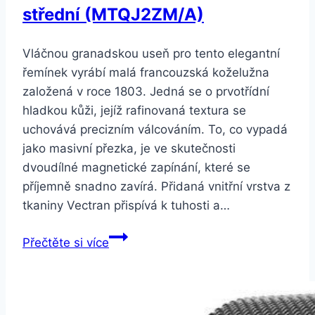
střední (MTQJ2ZM/A)
Vláčnou granadskou useň pro tento elegantní
řemínek vyrábí malá francouzská koželužna
založená v roce 1803. Jedná se o prvotřídní
hladkou kůži, jejíž rafinovaná textura se
uchovává precizním válcováním. To, co vypadá
jako masivní přezka, je ve skutečnosti
dvoudílné magnetické zapínání, které se
příjemně snadno zavírá. Přidaná vnitřní vrstva z
tkaniny Vectran přispívá k tuhosti a…
Apple
Přečtěte si více
Watch
40mm
piniově
zelený