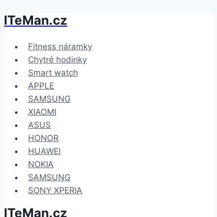
ITeMan.cz
Přeskočit
na
obsah
Fitness náramky
Chytré hodinky
Smart watch
APPLE
SAMSUNG
XIAOMI
ASUS
HONOR
HUAWEI
NOKIA
SAMSUNG
SONY XPERIA
ITeMan.cz