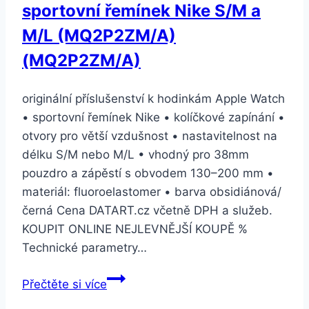
sportovní řemínek Nike S/M a
M/L (MQ2P2ZM/A)
(MQ2P2ZM/A)
originální příslušenství k hodinkám Apple Watch
• sportovní řemínek Nike • kolíčkové zapínání •
otvory pro větší vzdušnost • nastavitelnost na
délku S/M nebo M/L • vhodný pro 38mm
pouzdro a zápěstí s obvodem 130–200 mm •
materiál: fluoroelastomer • barva obsidiánová/
černá Cena DATART.cz včetně DPH a služeb.
KOUPIT ONLINE NEJLEVNĚJŠÍ KOUPĚ %
Technické parametry…
Watch
Přečtěte si více
38mm