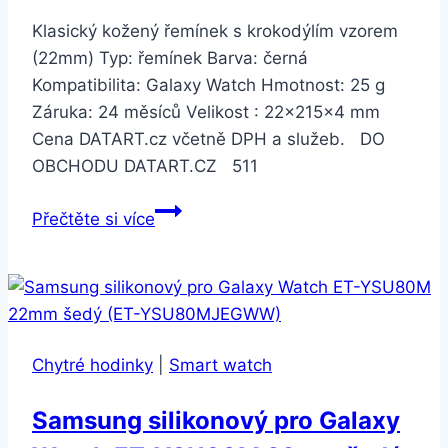
černý
Klasický kožený řemínek s krokodýlím vzorem
sportovní
(22mm) Typ: řemínek Barva: černá
řemínek
Kompatibilita: Galaxy Watch Hmotnost: 25 g
SK
Záruka: 24 měsíců Velikost : 22x215x4 mm
verze
Cena DATART.cz včetně DPH a služeb. DO
(MU6D2VR/A)
OBCHODU DATART.CZ 511
Samsung
Přečtěte si více
kožený
pro
Galaxy
Watch
GP-
Chytré hodinky
|
Smart watch
R805BR
22mm
Samsung silikonový pro Galaxy
černý