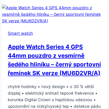
obsidiánový/
černý
sportovní
řemínek
Nike
Smart watch
S/M
a
Apple Watch Series 4 GPS
M/L
44mm pouzdro z vesmírně
(MQ2P2ZM/A)
(MQ2P2ZM/A)
šedého hliníku – černý sportovní
řemínek SK verze (MU6D2VR/A)
chytré hodinky • nový design • o 30 % větší
displej • elektrický snímač tepové frekvence •
korunka Digital Crown s haptickou odezvou •
upozornění na nízký/vysoký tep • detekce pádu