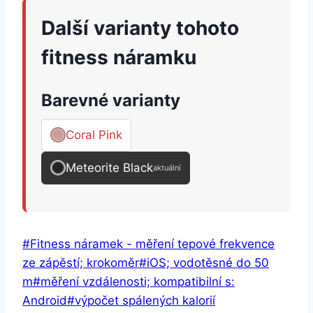
Další varianty tohoto
fitness náramku
Barevné varianty
Coral Pink
Meteorite Black
aktuální
Štítky
#
Fitness náramek - měření tepové frekvence
příspěvků:
ze zápěstí; krokoměr
#
iOS; vodotěsné do 50
m
#
měření vzdálenosti; kompatibilní s:
Android
#
výpočet spálených kalorií