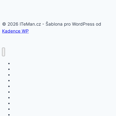
© 2026 ITeMan.cz - Šablona pro WordPress od
Kadence WP
Fitness náramky
Chytré hodinky
Smart watch
APPLE
SAMSUNG
XIAOMI
ASUS
HONOR
HUAWEI
NOKIA