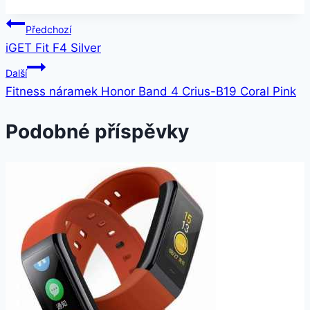
Navigace
Předchozí
iGET Fit F4 Silver
pro
Další
příspěvek
Fitness náramek Honor Band 4 Crius-B19 Coral Pink
Podobné příspěvky