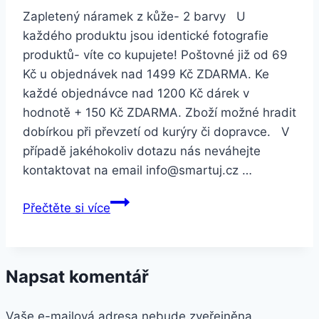
Zapletený náramek z kůže- 2 barvy U
každého produktu jsou identické fotografie
produktů- víte co kupujete! Poštovné již od 69
Kč u objednávek nad 1499 Kč ZDARMA. Ke
každé objednávce nad 1200 Kč dárek v
hodnotě + 150 Kč ZDARMA. Zboží možné hradit
dobírkou při převzetí od kurýry či dopravce. V
případě jakéhokoliv dotazu nás neváhejte
kontaktovat na email info@smartuj.cz …
Smartuj
Přečtěte si více
Zapletený
náramek
z
Napsat komentář
kůže-
2
Vaše e-mailová adresa nebude zveřejněna.
barvy-