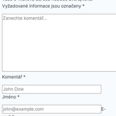
Vyžadované informace jsou označeny
SE139
*
Barva:
Černá
Komentář
*
Jméno
*
E-