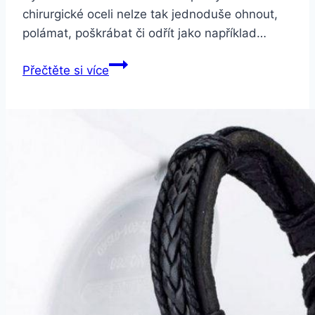
chirurgické oceli nelze tak jednoduše ohnout,
polámat, poškrábat či odřít jako například…
Smartuj
Přečtěte si více
Magnetický
náramek
z
chirurgické
oceli
a
zirkony
ON46