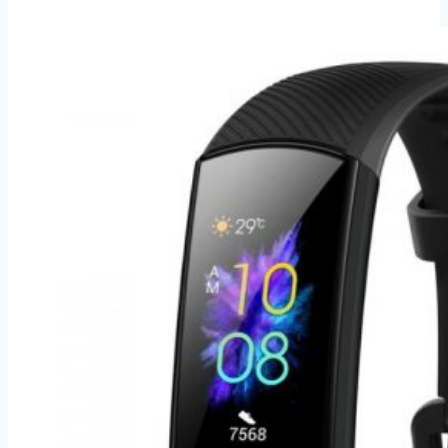
korálkový
náramek
z
lávových
kamenů
SSB00098
Barva:
Černá