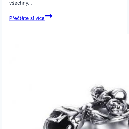
všechny…
Xiaomi
Přečtěte si více
Amazfit
Cor
Red