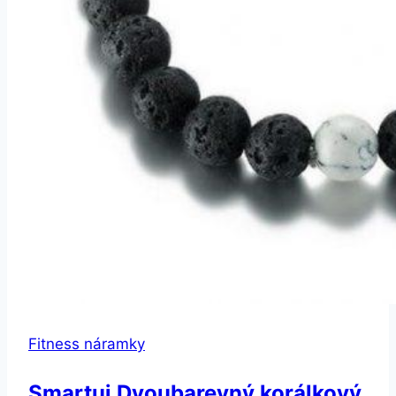
Fitness náramky
Smartuj Dvoubarevný korálkový