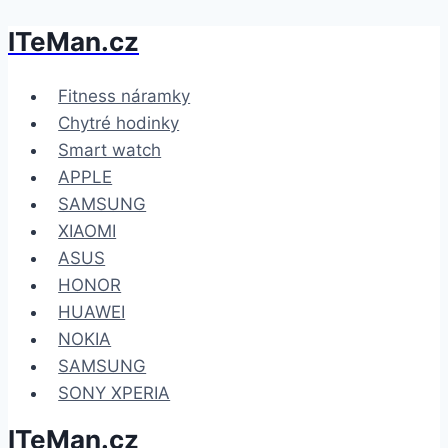
ITeMan.cz
Přeskočit
na
obsah
Fitness náramky
Chytré hodinky
Smart watch
APPLE
SAMSUNG
XIAOMI
ASUS
HONOR
HUAWEI
NOKIA
SAMSUNG
SONY XPERIA
ITeMan.cz