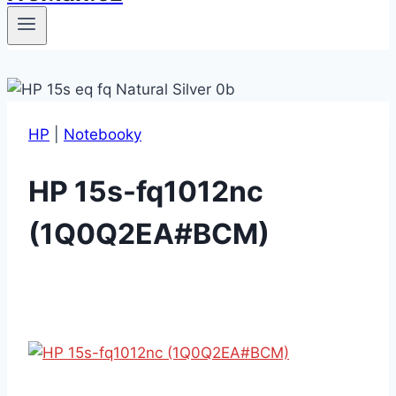
HP
|
Notebooky
HP 15s-fq1012nc
(1Q0Q2EA#BCM)