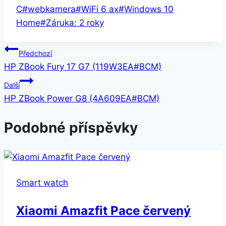
C
#
webkamera
#
WiFi 6 ax
#
Windows 10
Home
#
Záruka: 2 roky
Navigace
Předchozí
HP ZBook Fury 17 G7 (119W3EA#BCM)
pro
Další
příspěvek
HP ZBook Power G8 (4A609EA#BCM)
Podobné příspěvky
Smart watch
Xiaomi Amazfit Pace červený