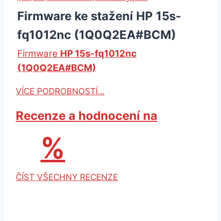
Firmware ke stažení HP 15s-
fq1012nc (1Q0Q2EA#BCM)
Firmware
HP 15s-fq1012nc
(1Q0Q2EA#BCM)
VÍCE PODROBNOSTÍ…
Recenze a hodnocení na
%
ČÍST VŠECHNY RECENZE