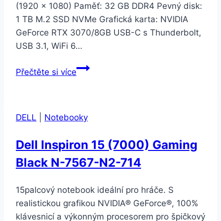
(1920 × 1080) Paměť: 32 GB DDR4 Pevný disk:
1 TB M.2 SSD NVMe Grafická karta: NVIDIA
GeForce RTX 3070/8GB USB-C s Thunderbolt,
USB 3.1, WiFi 6…
HP
Přečtěte si více
ZBook
Studio
G8
DELL
|
Notebooky
(314G5EA#BCM)
Dell Inspiron 15 (7000) Gaming
Black N-7567-N2-714
15palcový notebook ideální pro hráče. S
realistickou grafikou NVIDIA® GeForce®, 100%
klávesnicí a výkonným procesorem pro špičkový