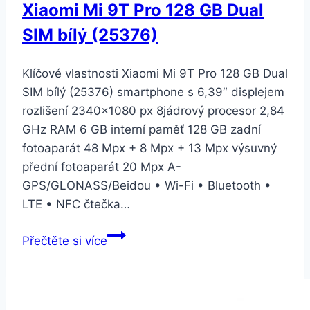
Xiaomi Mi 9T Pro 128 GB Dual
SIM bílý (25376)
Klíčové vlastnosti Xiaomi Mi 9T Pro 128 GB Dual
SIM bílý (25376) smartphone s 6,39″ displejem
rozlišení 2340×1080 px 8jádrový procesor 2,84
GHz RAM 6 GB interní paměť 128 GB zadní
fotoaparát 48 Mpx + 8 Mpx + 13 Mpx výsuvný
přední fotoaparát 20 Mpx A-
GPS/GLONASS/Beidou • Wi-Fi • Bluetooth •
LTE • NFC čtečka…
Xiaomi
Přečtěte si více
Mi
9T
Pro
128