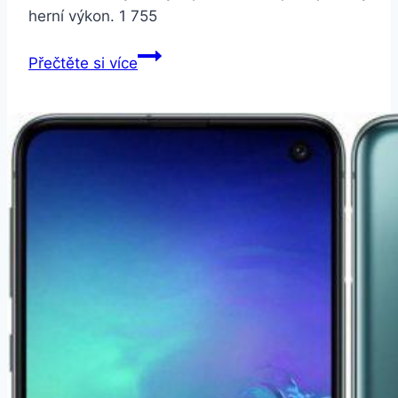
herní výkon. 1 755
Dell
Přečtěte si více
Inspiron
15
(7000)
Gaming
Black
N-
7567-
N2-
714