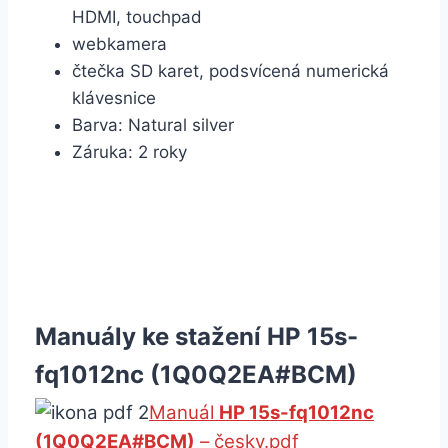
HDMI, touchpad
webkamera
čtečka SD karet, podsvícená numerická
klávesnice
Barva: Natural silver
Záruka: 2 roky
Manuály ke stažení HP 15s-
fq1012nc (1Q0Q2EA#BCM)
Manuál
HP 15s-fq1012nc
(1Q0Q2EA#BCM)
– česky.pdf