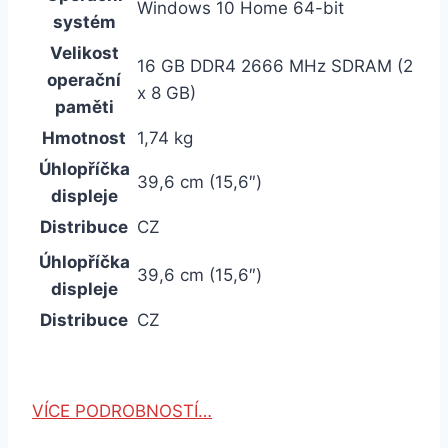
Windows 10 Home 64-bit
systém
Velikost
16 GB DDR4 2666 MHz SDRAM (2
operační
x 8 GB)
paměti
Hmotnost
1,74 kg
Úhlopříčka
39,6 cm (15,6″)
displeje
Distribuce
CZ
Úhlopříčka
39,6 cm (15,6″)
displeje
Distribuce
CZ
VÍCE PODROBNOSTÍ…