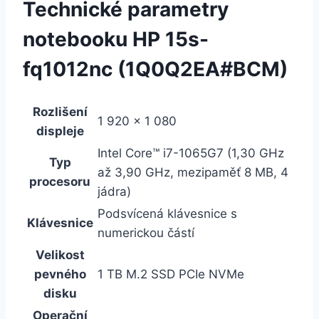
Technické parametry
notebooku HP 15s-
fq1012nc (1Q0Q2EA#BCM)
Rozlišení
1 920 x 1 080
displeje
Intel Core™ i7-1065G7 (1,30 GHz
Typ
až 3,90 GHz, mezipaměť 8 MB, 4
procesoru
jádra)
Podsvícená klávesnice s
Klávesnice
numerickou částí
Velikost
pevného
1 TB M.2 SSD PCIe NVMe
disku
Operační