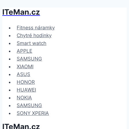
ITeMan.cz
Přeskočit
na
obsah
Fitness náramky
Chytré hodinky
Smart watch
APPLE
SAMSUNG
XIAOMI
ASUS
HONOR
HUAWEI
NOKIA
SAMSUNG
SONY XPERIA
ITeMan.cz