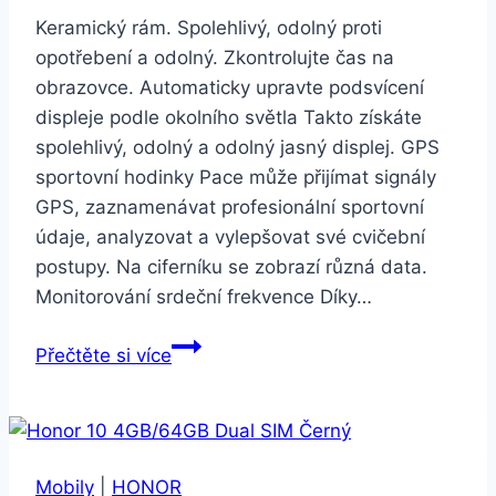
Keramický rám. Spolehlivý, odolný proti
opotřebení a odolný. Zkontrolujte čas na
obrazovce. Automaticky upravte podsvícení
displeje podle okolního světla Takto získáte
spolehlivý, odolný a odolný jasný displej. GPS
sportovní hodinky Pace může přijímat signály
GPS, zaznamenávat profesionální sportovní
údaje, analyzovat a vylepšovat své cvičební
postupy. Na ciferníku se zobrazí různá data.
Monitorování srdeční frekvence Díky…
Xiaomi
Přečtěte si více
Amazfit
Pace
červený
Mobily
|
HONOR