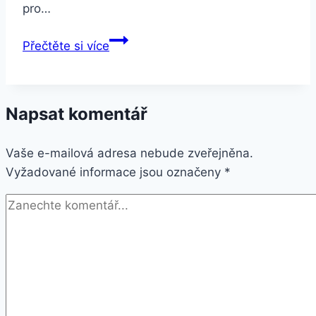
pro…
Samsung
Přečtěte si více
Galaxy
S10e
zelený
Napsat komentář
(SM-
G970FZGDXEZ)
Vaše e-mailová adresa nebude zveřejněna.
Vyžadované informace jsou označeny
*