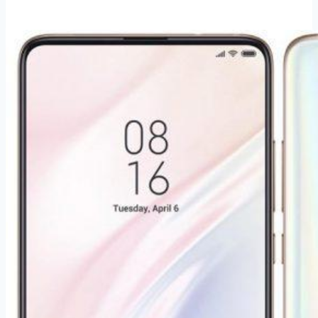
10
4GB/64GB
Dual
SIM
Černý