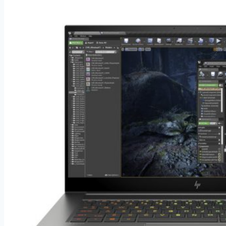
GB
Dual
SIM
bílý
(25376)