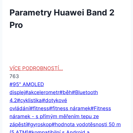
Parametry Huawei Band 2
Pro
VÍCE PODROBNOSTÍ…
763
Štítky
#
95" AMOLED
příspěvků:
displej
#
akcelerometr
#
běh
#
Bluetooth
4.2
#
cyklistika
#
dotykové
ovládání
#
fitness
#
fitness náramek
#
Fitness
náramek - s přímým měřením tepu ze
zápěstí
#
gyroskop
#
hodnota vodotěsnosti 50 m
(5 ATM)
#
kompatibilní s Android a