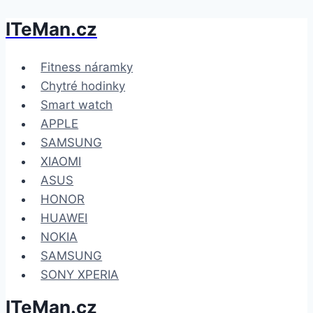
ITeMan.cz
Přeskočit
na
obsah
Fitness náramky
Chytré hodinky
Smart watch
APPLE
SAMSUNG
XIAOMI
ASUS
HONOR
HUAWEI
NOKIA
SAMSUNG
SONY XPERIA
ITeMan.cz