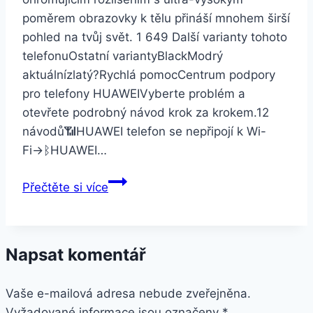
poměrem obrazovky k tělu přináší mnohem širší
pohled na tvůj svět. 1 649 Další varianty tohoto
telefonuOstatní variantyBlackModrý
aktuálnízlatý?Rychlá pomocCentrum podpory
pro telefony HUAWEIVyberte problém a
otevřete podrobný návod krok za krokem.12
návodů📶HUAWEI telefon se nepřipojí k Wi-
Fi→ᛒHUAWEI…
Huawei
Přečtěte si více
Y6
Prime
2018
Napsat komentář
Dual
SIM
Vaše e-mailová adresa nebude zveřejněna.
modrý
Vyžadované informace jsou označeny
*