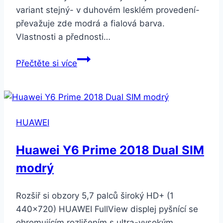
variant stejný- v duhovém lesklém provedení-
převažuje zde modrá a fialová barva.
Vlastnosti a přednosti…
Smartuj
Přečtěte si více
Multibarevný
fitness
náramek
LV08-
HUAWEI
3
barvy
Huawei Y6 Prime 2018 Dual SIM
SMW51
modrý
Barva:
Zelená
Rozšiř si obzory 5,7 palců široký HD+ (1
440×720) HUAWEI FullView displej pyšnící se
ohromujícím rozlišením s ultra-vysokým