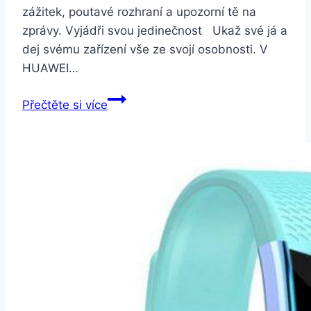
zážitek, poutavé rozhraní a upozorní tě na
zprávy. Vyjádři svou jedinečnost Ukaž své já a
dej svému zařízení vše ze svojí osobnosti. V
HUAWEI…
Huawei
Přečtěte si více
Band
4
černý