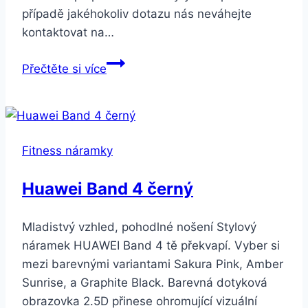
případě jakéhokoliv dotazu nás neváhejte
kontaktovat na…
Smartuj
Přečtěte si více
Znamení
zvěrokruhu-
náramek
z
Fitness náramky
kůže
a
Huawei Band 4 černý
korálky
SSB131
Mladistvý vzhled, pohodlné nošení Stylový
Barva:
náramek HUAWEI Band 4 tě překvapí. Vyber si
Vodnář-
mezi barevnými variantami Sakura Pink, Amber
Aquarius
Sunrise, a Graphite Black. Barevná dotyková
obrazovka 2.5D přinese ohromující vizuální