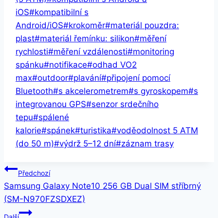
iOS
#
kompatibilní s
Android/iOS
#
krokoměr
#
materiál pouzdra:
plast
#
materiál řemínku: silikon
#
měření
rychlosti
#
měření vzdálenosti
#
monitoring
spánku
#
notifikace
#
odhad VO2
max
#
outdoor
#
plavání
#
připojení pomocí
Bluetooth
#
s akcelerometrem
#
s gyroskopem
#
s
integrovanou GPS
#
senzor srdečního
tepu
#
spálené
kalorie
#
spánek
#
turistika
#
voděodolnost 5 ATM
(do 50 m)
#
výdrž 5–12 dní
#
záznam trasy
Navigace
Předchozí
Samsung Galaxy Note10 256 GB Dual SIM stříbrný
pro
(SM-N970FZSDXEZ)
příspěvek
Další