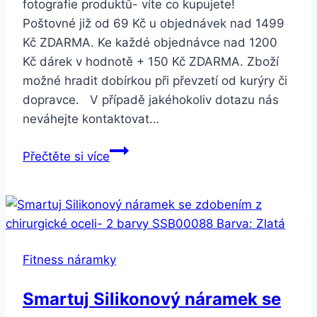
fotografie produktů- víte co kupujete!
Poštovné již od 69 Kč u objednávek nad 1499
Kč ZDARMA. Ke každé objednávce nad 1200
Kč dárek v hodnotě + 150 Kč ZDARMA. Zboží
možné hradit dobírkou při převzetí od kurýry či
dopravce. V případě jakéhokoliv dotazu nás
neváhejte kontaktovat…
Smartuj
Přečtěte si více
Provázkový
decentní
náramek
s
korálky-
Fitness náramky
3
barvy
Smartuj Silikonový náramek se
SSB00077