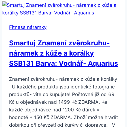
se
zdobením
z
Fitness náramky
chirurgické
oceli-
Smartuj Znamení zvěrokruhu-
2
náramek z kůže a korálky
barvy
SSB00088
SSB131 Barva: Vodnář- Aquarius
Barva:
Zlatá
Znamení zvěrokruhu- náramek z kůže a korálky
U každého produktu jsou identické fotografie
produktů- víte co kupujete! Poštovné již od 69
Kč u objednávek nad 1499 Kč ZDARMA. Ke
každé objednávce nad 1200 Kč dárek v
hodnotě + 150 Kč ZDARMA. Zboží možné hradit
dobírkou při převzetí od kurýry či dopravce. V