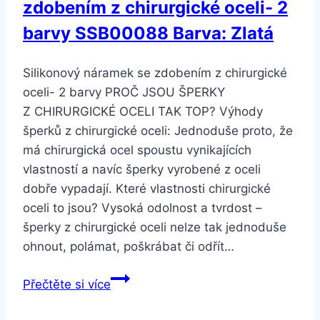
zdobením z chirurgické oceli- 2
Barva:
Žlutá
barvy SSB00088 Barva: Zlatá
Silikonový náramek se zdobením z chirurgické
oceli- 2 barvy PROČ JSOU ŠPERKY
Z CHIRURGICKÉ OCELI TAK TOP? Výhody
šperků z chirurgické oceli: Jednoduše proto, že
má chirurgická ocel spoustu vynikajících
vlastností a navíc šperky vyrobené z oceli
dobře vypadají. Které vlastnosti chirurgické
oceli to jsou? Vysoká odolnost a tvrdost –
šperky z chirurgické oceli nelze tak jednoduše
ohnout, polámat, poškrábat či odřít…
Smartuj
Přečtěte si více
Silikonový
náramek