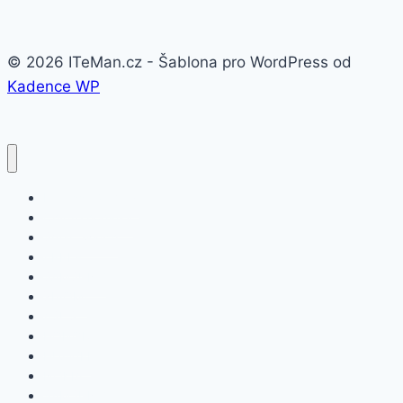
© 2026 ITeMan.cz - Šablona pro WordPress od
Kadence WP
Fitness náramky
Chytré hodinky
Smart watch
APPLE
SAMSUNG
XIAOMI
ASUS
HONOR
HUAWEI
NOKIA
SAMSUNG