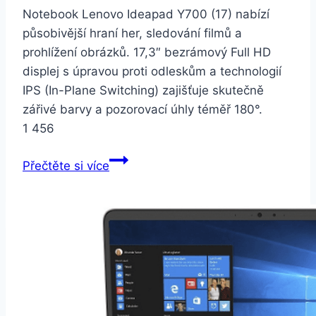
Notebook Lenovo Ideapad Y700 (17) nabízí
působivější hraní her, sledování filmů a
prohlížení obrázků. 17,3″ bezrámový Full HD
displej s úpravou proti odleskům a technologií
IPS (In-Plane Switching) zajišťuje skutečně
zářivé barvy a pozorovací úhly téměř 180°.
1 456
Lenovo
Přečtěte si více
IdeaPad
Y700-
17ISK
Gaming
Black
(80Q000ACCK)