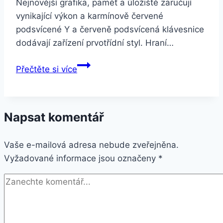
Nejnovější grafika, paměť a úložiště zaručují
vynikající výkon a karmínově červené
podsvícené Y a červeně podsvícená klávesnice
dodávají zařízení prvotřídní styl. Hraní…
Lenovo
Přečtěte si více
Legion
Y7000-
15IRH
Napsat komentář
černý
(81T0005JCK)
Vaše e-mailová adresa nebude zveřejněna.
Vyžadované informace jsou označeny
*