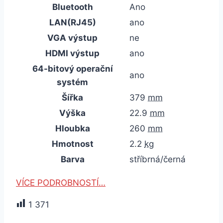
Bluetooth
Ano
LAN(RJ45)
ano
VGA výstup
ne
HDMI výstup
ano
64-bitový operační
ano
systém
Šířka
379
mm
Výška
22.9
mm
Hloubka
260
mm
Hmotnost
2.2
kg
Barva
stříbrná/černá
VÍCE PODROBNOSTÍ…
1 371