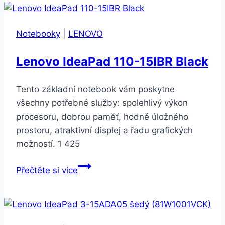
GV018T
šedý
Notebooky
|
LENOVO
kovový
Lenovo IdeaPad 110-15IBR Black
Tento základní notebook vám poskytne
všechny potřebné služby: spolehlivý výkon
procesoru, dobrou paměť, hodně úložného
prostoru, atraktivní displej a řadu grafických
možností. 1 425
Lenovo
Přečtěte si více
IdeaPad
110-
15IBR
Black