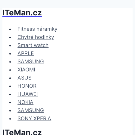
ITeMan.cz
Přeskočit
na
obsah
Fitness náramky
Chytré hodinky
Smart watch
APPLE
SAMSUNG
XIAOMI
ASUS
HONOR
HUAWEI
NOKIA
SAMSUNG
SONY XPERIA
ITeMan.cz