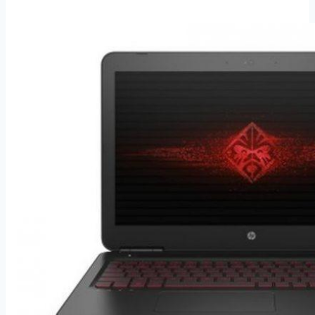
3-
15ADA05
šedý
(81W1001VCK)