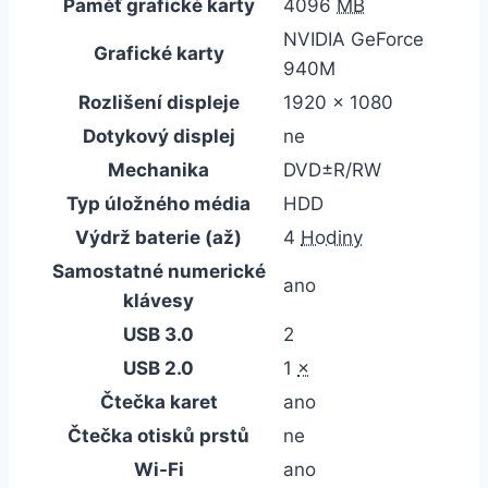
Paměť grafické karty
4096
MB
NVIDIA GeForce
Grafické karty
940M
Rozlišení displeje
1920 x 1080
Dotykový displej
ne
Mechanika
DVD±R/RW
Typ úložného média
HDD
Výdrž baterie (až)
4
Hodiny
Samostatné numerické
ano
klávesy
USB 3.0
2
USB 2.0
1
×
Čtečka karet
ano
Čtečka otisků prstů
ne
Wi-Fi
ano