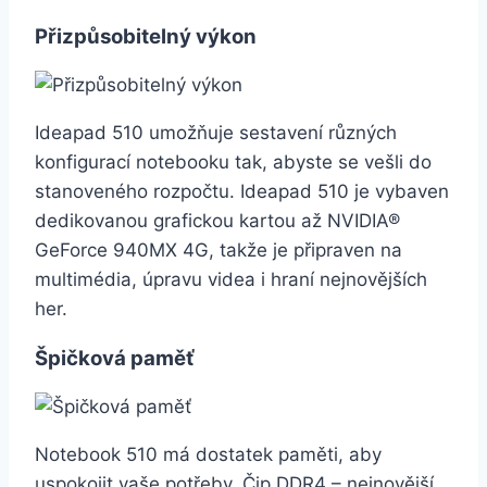
Přizpůsobitelný výkon
Ideapad 510 umožňuje sestavení různých
konfigurací notebooku tak, abyste se vešli do
stanoveného rozpočtu. Ideapad 510 je vybaven
dedikovanou grafickou kartou až NVIDIA®
GeForce 940MX 4G, takže je připraven na
multimédia, úpravu videa i hraní nejnovějších
her.
Špičková paměť
Notebook 510 má dostatek paměti, aby
uspokojit vaše potřeby. Čip DDR4 – nejnovější