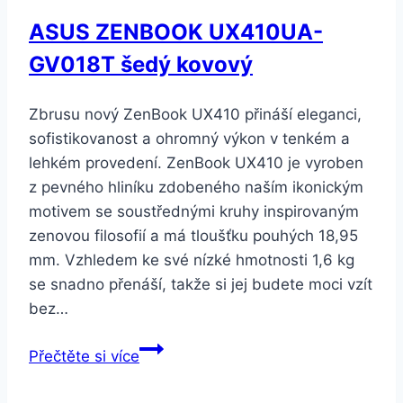
ASUS ZENBOOK UX410UA-
GV018T šedý kovový
Zbrusu nový ZenBook UX410 přináší eleganci,
sofistikovanost a ohromný výkon v tenkém a
lehkém provedení. ZenBook UX410 je vyroben
z pevného hliníku zdobeného naším ikonickým
motivem se soustřednými kruhy inspirovaným
zenovou filosofií a má tloušťku pouhých 18,95
mm. Vzhledem ke své nízké hmotnosti 1,6 kg
se snadno přenáší, takže si jej budete moci vzít
bez…
ASUS
Přečtěte si více
ZENBOOK
UX410UA-