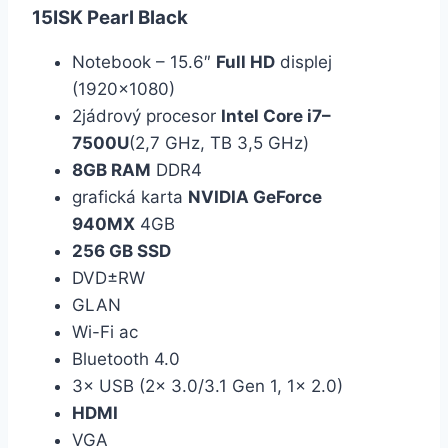
15ISK Pearl Black
Notebook – 15.6″
Full HD
displej
(1920×1080)
2jádrový procesor
Intel Core i7–
7500U
(2,7 GHz, TB 3,5 GHz)
8GB RAM
DDR4
grafická karta
NVIDIA GeForce
940MX
4GB
256 GB SSD
DVD±RW
GLAN
Wi-Fi ac
Bluetooth 4.0
3× USB (2× 3.0/3.1 Gen 1, 1× 2.0)
HDMI
VGA