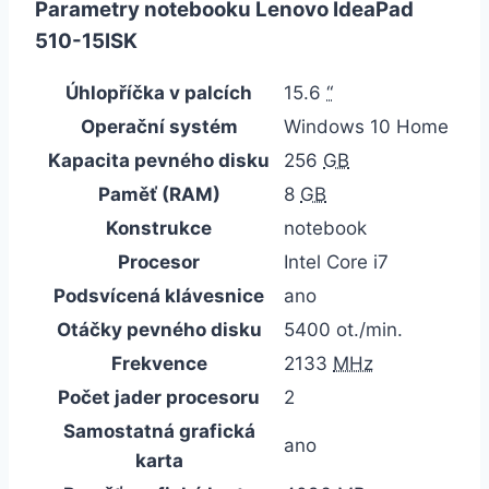
Parametry notebooku Lenovo IdeaPad
510-15ISK
Úhlopříčka v palcích
15.6
“
Operační systém
Windows 10 Home
Kapacita pevného disku
256
GB
Paměť (RAM)
8
GB
Konstrukce
notebook
Procesor
Intel Core i7
Podsvícená klávesnice
ano
Otáčky pevného disku
5400 ot./min.
Frekvence
2133
MHz
Počet jader procesoru
2
Samostatná grafická
ano
karta