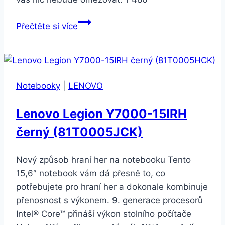
OMEN
Přečtěte si více
by
HP
17-
an008nc
Notebooky
|
LENOVO
Shadow
Black
Lenovo Legion Y7000-15IRH
černý (81T0005JCK)
Nový způsob hraní her na notebooku Tento
15,6″ notebook vám dá přesně to, co
potřebujete pro hraní her a dokonale kombinuje
přenosnost s výkonem. 9. generace procesorů
Intel® Core™ přináší výkon stolního počítače