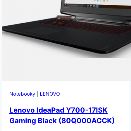
Notebooky
|
LENOVO
Lenovo IdeaPad Y700-17ISK
Gaming Black (80Q000ACCK)