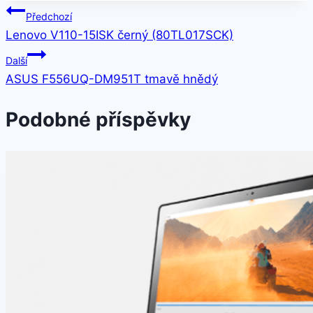
Navigace
Předchozí
Lenovo V110-15ISK černý (80TL017SCK)
pro
Další
příspěvek
ASUS F556UQ-DM951T tmavě hnědý
Podobné příspěvky