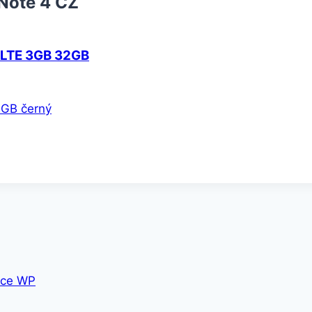
Note 4 CZ
 LTE 3GB 32GB
2GB černý
ce WP