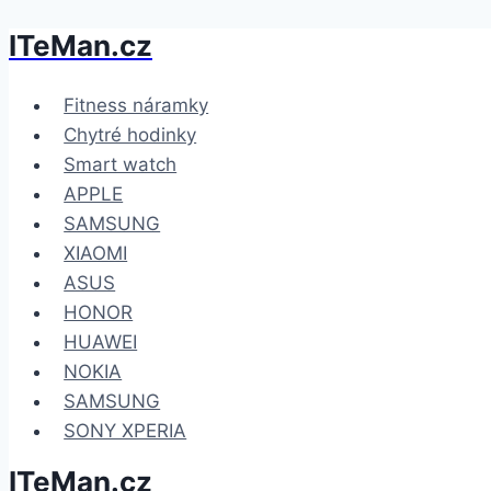
ITeMan.cz
Přeskočit
na
obsah
Fitness náramky
Chytré hodinky
Smart watch
APPLE
SAMSUNG
XIAOMI
ASUS
HONOR
HUAWEI
NOKIA
SAMSUNG
SONY XPERIA
ITeMan.cz