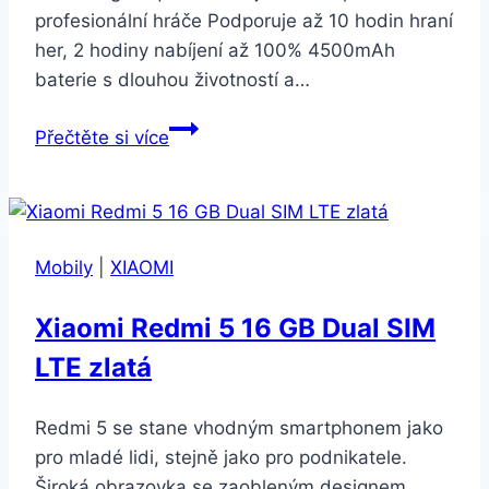
profesionální hráče Podporuje až 10 hodin hraní
her, 2 hodiny nabíjení až 100% 4500mAh
baterie s dlouhou životností a…
Xiaomi
Přečtěte si více
Redmi
Note
8
Pro
Mobily
|
XIAOMI
64
GB
Xiaomi Redmi 5 16 GB Dual SIM
modrý
LTE zlatá
(26042)
Redmi 5 se stane vhodným smartphonem jako
pro mladé lidi, stejně jako pro podnikatele.
Široká obrazovka se zaobleným designem