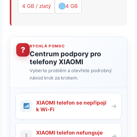
4 GB / zlatý
4 GB
RYCHLÁ POMOC
?
Centrum podpory pro
telefony XIAOMI
Vyberte problém a otevřete podrobný
návod krok za krokem.
XIAOMI telefon se nepřipojí
→
k Wi-Fi
XIAOMI telefon nefunguje
ᛒ
→