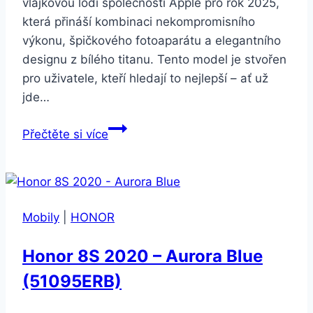
vlajkovou lodí společnosti Apple pro rok 2025,
která přináší kombinaci nekompromisního
výkonu, špičkového fotoaparátu a elegantního
designu z bílého titanu. Tento model je stvořen
pro uživatele, kteří hledají to nejlepší – ať už
jde…
Apple
Přečtěte si více
iPhone
16
Pro
128GB
Mobily
|
HONOR
White
Titanium
Honor 8S 2020 – Aurora Blue
(51095ERB)