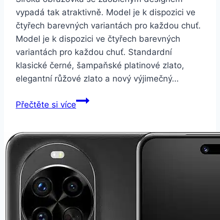
vypadá tak atraktivně. Model je k dispozici ve
čtyřech barevných variantách pro každou chuť.
Model je k dispozici ve čtyřech barevných
variantách pro každou chuť. Standardní
klasické černé, šampaňské platinové zlato,
elegantní růžové zlato a nový výjimečný…
Xiaomi
Přečtěte si více
Redmi
5
16
GB
Dual
SIM
LTE
zlatá