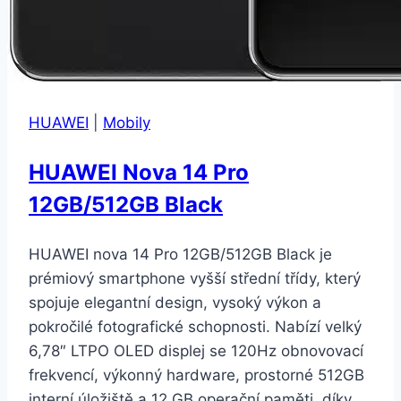
HUAWEI
|
Mobily
HUAWEI Nova 14 Pro
12GB/512GB Black
HUAWEI nova 14 Pro 12GB/512GB Black je
prémiový smartphone vyšší střední třídy, který
spojuje elegantní design, vysoký výkon a
pokročilé fotografické schopnosti. Nabízí velký
6,78″ LTPO OLED displej se 120Hz obnovovací
frekvencí, výkonný hardware, prostorné 512GB
interní úložiště a 12 GB operační paměti, díky