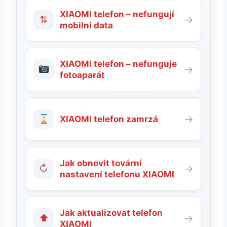
XIAOMI telefon – nefungují
⇅
→
mobilní data
XIAOMI telefon – nefunguje
→
fotoaparát
→
XIAOMI telefon zamrzá
Jak obnovit tovární
↻
→
nastavení telefonu XIAOMI
Jak aktualizovat telefon
⬆
→
XIAOMI