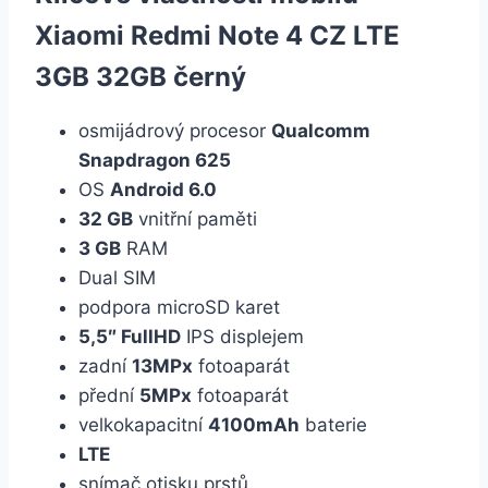
Xiaomi Redmi Note 4 CZ LTE
3GB 32GB černý
osmijádrový procesor
Qualcomm
Snapdragon 625
OS
Android 6.0
32 GB
vnitřní paměti
3 GB
RAM
Dual SIM
podpora microSD karet
5,5″ FullHD
IPS displejem
zadní
13MPx
fotoaparát
přední
5MPx
fotoaparát
velkokapacitní
4100mAh
baterie
LTE
snímač otisku prstů