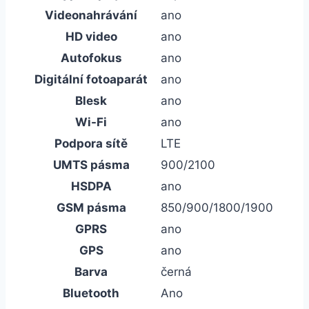
Videonahrávání
ano
HD video
ano
Autofokus
ano
Digitální fotoaparát
ano
Blesk
ano
Wi-Fi
ano
Podpora sítě
LTE
UMTS pásma
900/2100
HSDPA
ano
GSM pásma
850/900/1800/1900
GPRS
ano
GPS
ano
Barva
černá
Bluetooth
Ano