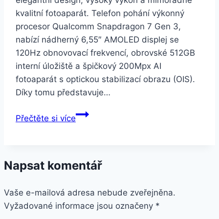
elegantní design, vysoký výkon a mimořádně
kvalitní fotoaparát. Telefon pohání výkonný
procesor Qualcomm Snapdragon 7 Gen 3,
nabízí nádherný 6,55″ AMOLED displej se
120Hz obnovovací frekvencí, obrovské 512GB
interní úložiště a špičkový 200Mpx AI
fotoaparát s optickou stabilizací obrazu (OIS).
Díky tomu představuje…
HONOR
Přečtěte si více
600
8GB/512GB
Black
Napsat komentář
Vaše e-mailová adresa nebude zveřejněna.
Vyžadované informace jsou označeny
*