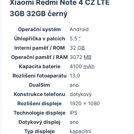
Xiaomi Redmi Note 4 CZ LTE
3GB 32GB černý
Operační systém
Android
Úhlopříčka v palcích
5.5
“
Interní paměť / ROM
32
GB
Operační paměť / RAM
3072
MB
Kapacita baterie
4100
mAh
Rozlišení fotoaparátu
13,0
DualSim
ano
Konstrukce telefonu
dotykový
Rozlišení displeje
1920 x 1080
Technologie displeje
IPS
Dotykový displej
ano
Typ displeje
kapacitní