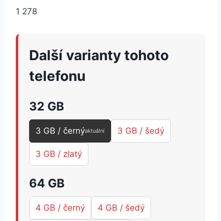
1 278
Další varianty tohoto
telefonu
32 GB
3 GB / černý
3 GB / šedý
aktuální
3 GB / zlatý
64 GB
4 GB / černý
4 GB / šedý