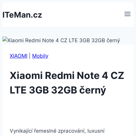
Přeskočit
ITeMan.cz
na
obsah
XIAOMI
|
Mobily
Xiaomi Redmi Note 4 CZ
LTE 3GB 32GB černý
Vynikající řemeslné zpracování, luxusní