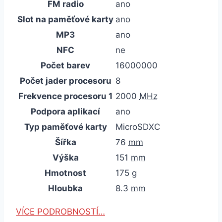
FM radio
ano
Slot na paměťové karty
ano
MP3
ano
NFC
ne
Počet barev
16000000
Počet jader procesoru
8
Frekvence procesoru 1
2000
MHz
Podpora aplikací
ano
Typ paměťové karty
MicroSDXC
Šířka
76
mm
Výška
151
mm
Hmotnost
175
g
Hloubka
8.3
mm
VÍCE PODROBNOSTÍ…