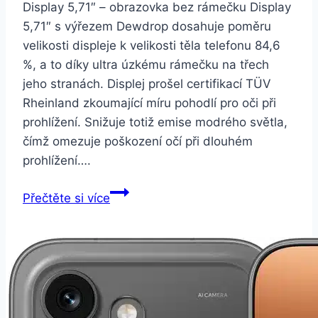
Display 5,71″ – obrazovka bez rámečku Display
5,71″ s výřezem Dewdrop dosahuje poměru
velikosti displeje k velikosti těla telefonu 84,6
%, a to díky ultra úzkému rámečku na třech
jeho stranách. Displej prošel certifikací TÜV
Rheinland zkoumající míru pohodlí pro oči při
prohlížení. Snižuje totiž emise modrého světla,
čímž omezuje poškození očí při dlouhém
prohlížení….
Honor
Přečtěte si více
8S
2020
–
Aurora
Blue
(51095ERB)