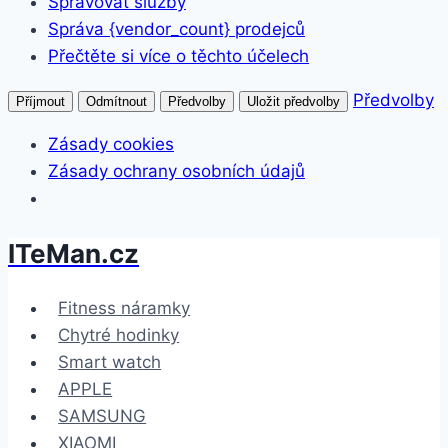
Spravovat služby
Správa {vendor_count} prodejců
Přečtěte si více o těchto účelech
Předvolby
Příjmout
Odmítnout
Předvolby
Uložit předvolby
Zásady cookies
Zásady ochrany osobních údajů
ITeMan.cz
Přeskočit
na
obsah
Fitness náramky
Chytré hodinky
Smart watch
APPLE
SAMSUNG
XIAOMI