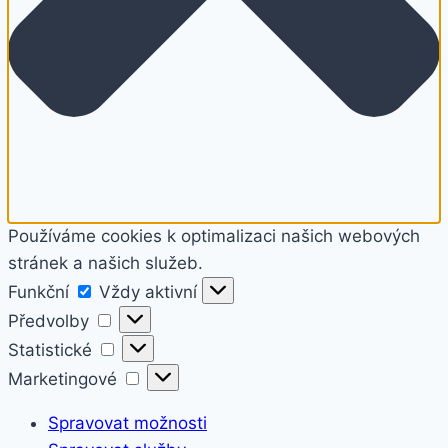
Používáme cookies k optimalizaci našich webových
stránek a našich služeb.
Funkční
Funkční
Vždy aktivní
Předvolby
Předvolby
Statistické
Statistické
Marketingové
Marketingové
Spravovat možnosti