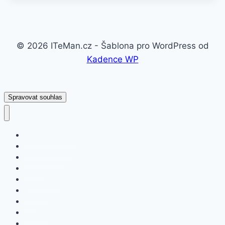
© 2026 ITeMan.cz - Šablona pro WordPress od
Kadence WP
Spravovat souhlas
Fitness náramky
Chytré hodinky
Smart watch
APPLE
SAMSUNG
XIAOMI
ASUS
HONOR
HUAWEI