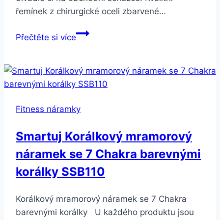
řemínek z chirurgické oceli zbarvené…
Smartuj
Přečtěte si více
Dámský
fitness
náramek-
smart
band
Fitness náramky
B78-
4
Smartuj Korálkový mramorový
barvy
náramek se 7 Chakra barevnými
SMW50
Barva:
korálky SSB110
Modrá
Korálkový mramorový náramek se 7 Chakra
barevnými korálky U každého produktu jsou