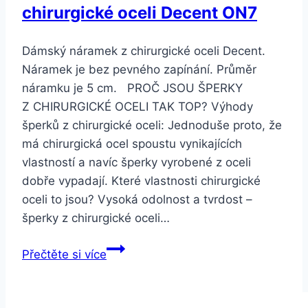
chirurgické oceli Decent ON7
Dámský náramek z chirurgické oceli Decent.
Náramek je bez pevného zapínání. Průměr
náramku je 5 cm. PROČ JSOU ŠPERKY
Z CHIRURGICKÉ OCELI TAK TOP? Výhody
šperků z chirurgické oceli: Jednoduše proto, že
má chirurgická ocel spoustu vynikajících
vlastností a navíc šperky vyrobené z oceli
dobře vypadají. Které vlastnosti chirurgické
oceli to jsou? Vysoká odolnost a tvrdost –
šperky z chirurgické oceli…
Smartuj
Přečtěte si více
Dámský
náramek
z