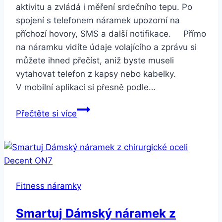
aktivitu a zvládá i měření srdečního tepu. Po
spojení s telefonem náramek upozorní na
příchozí hovory, SMS a další notifikace. Přímo
na náramku vidíte údaje volajícího a zprávu si
můžete ihned přečíst, aniž byste museli
vytahovat telefon z kapsy nebo kabelky.
V mobilní aplikaci si přesně podle…
Smartuj
Přečtěte si více
Dámský
fitness
náramek
H1
SMW49
Fitness náramky
Barva:
Zlatá
Smartuj Dámský náramek z