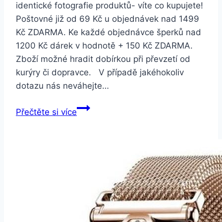
identické fotografie produktů- víte co kupujete!
Poštovné již od 69 Kč u objednávek nad 1499
Kč ZDARMA. Ke každé objednávce šperků nad
1200 Kč dárek v hodnotě + 150 Kč ZDARMA.
Zboží možné hradit dobírkou při převzetí od
kurýry či dopravce. V případě jakéhokoliv
dotazu nás neváhejte…
Smartuj
Přečtěte si více
Korálkový
mramorový
náramek
se
7
Chakra
barevnými
korálky