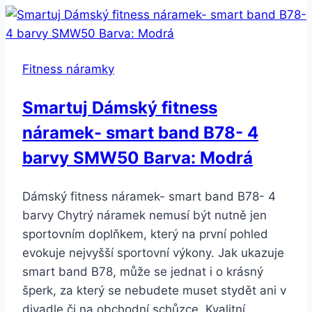
DT
13-
5
Fitness náramky
barev
SMW52
Smartuj Dámský fitness
Barva:
náramek- smart band B78- 4
Černá
barvy SMW50 Barva: Modrá
Dámský fitness náramek- smart band B78- 4
barvy Chytrý náramek nemusí být nutně jen
sportovním doplňkem, který na první pohled
evokuje nejvyšší sportovní výkony. Jak ukazuje
smart band B78, může se jednat i o krásný
šperk, za který se nebudete muset stydět ani v
divadle či na obchodní schůzce. Kvalitní