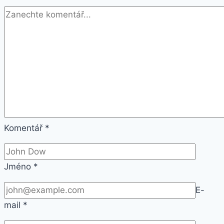
barvě
se
srdíčky
SSB111
Komentář
*
Jméno
*
E-
mail
*