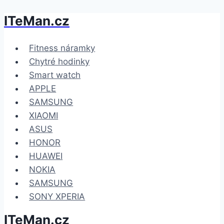
ITeMan.cz
Přeskočit
na
obsah
Fitness náramky
Chytré hodinky
Smart watch
APPLE
SAMSUNG
XIAOMI
ASUS
HONOR
HUAWEI
NOKIA
SAMSUNG
SONY XPERIA
ITeMan.cz