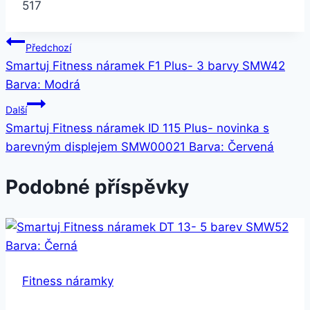
517
Navigace
Předchozí
Smartuj Fitness náramek F1 Plus- 3 barvy SMW42
pro
Barva: Modrá
příspěvek
Další
Smartuj Fitness náramek ID 115 Plus- novinka s
barevným displejem SMW00021 Barva: Červená
Podobné příspěvky
Fitness náramky