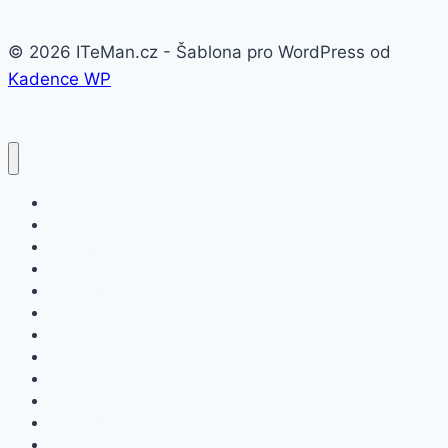
© 2026 ITeMan.cz - Šablona pro WordPress od
Kadence WP
Fitness náramky
Chytré hodinky
Smart watch
APPLE
SAMSUNG
XIAOMI
ASUS
HONOR
HUAWEI
NOKIA
SAMSUNG
SONY XPERIA