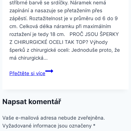
stříbrné barvě se srdíčky. Náramek nemá
zapínání a nasazuje se přetažením přes
zápěstí. Roztažitelnost je v průměru od 6 do 9
cm. Celková délka náramku při maximálním
roztažení je tedy 18 cm. PROČ JSOU ŠPERKY
Z CHIRURGICKÉ OCELI TAK TOP? Výhody
šperků z chirurgické oceli: Jednoduše proto, že
má chirurgická…
Smartuj
Přečtěte si více
Roztažitelný
náramek
z
Napsat komentář
chirurgické
oceli
Vaše e-mailová adresa nebude zveřejněna.
ve
Vyžadované informace jsou označeny
stříbrné
*