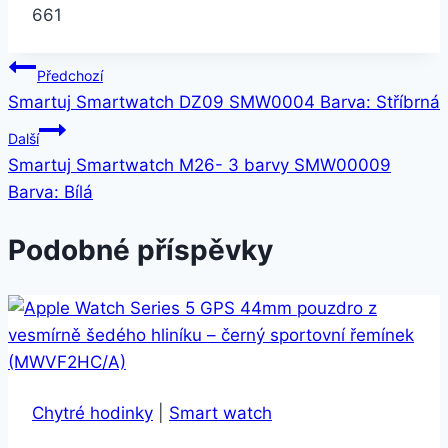
661
Navigace
Předchozí
Smartuj Smartwatch DZ09 SMW0004 Barva: Stříbrná
pro
Další
příspěvek
Smartuj Smartwatch M26- 3 barvy SMW00009
Barva: Bílá
Podobné příspěvky
Chytré hodinky
|
Smart watch