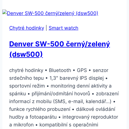
Series
5
GPS
Chytré hodinky
|
Smart watch
44mm
pouzdro
Denver SW-500 černý/zelený
z
(dsw500)
vesmírně
šedého
hliníku
chytré hodinky • Bluetooth • GPS • senzor
–
srdečního tepu • 1,3″ barevný IPS displej •
černý
sportovní režim • monitoring denní aktivity a
sportovní
spánku • přijímání/odmítání hovorů • zobrazení
řemínek
informací z mobilu (SMS, e-mail, kalendář…) •
(MWVF2HC/A)
funkce rychlého probuzení • dálkové ovládání
hudby a fotoaparátu • integrovaný reproduktor
a mikrofon • kompatibilní s operačními