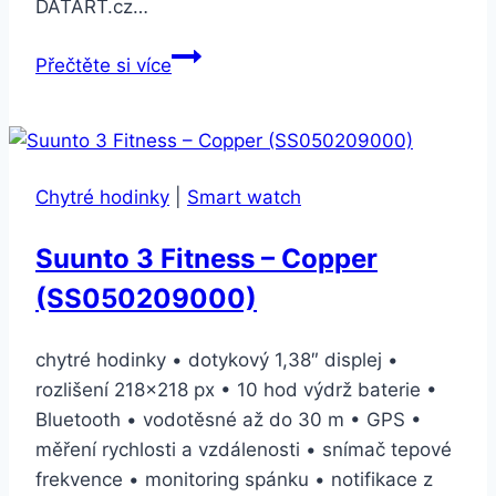
DATART.cz…
Garmin
Přečtěte si více
Forerunner
735XT
HR
Run2
Chytré hodinky
|
Smart watch
modré
(010-
Suunto 3 Fitness – Copper
01614-
(SS050209000)
16)
chytré hodinky • dotykový 1,38″ displej •
rozlišení 218×218 px • 10 hod výdrž baterie •
Bluetooth • vodotěsné až do 30 m • GPS •
měření rychlosti a vzdálenosti • snímač tepové
frekvence • monitoring spánku • notifikace z