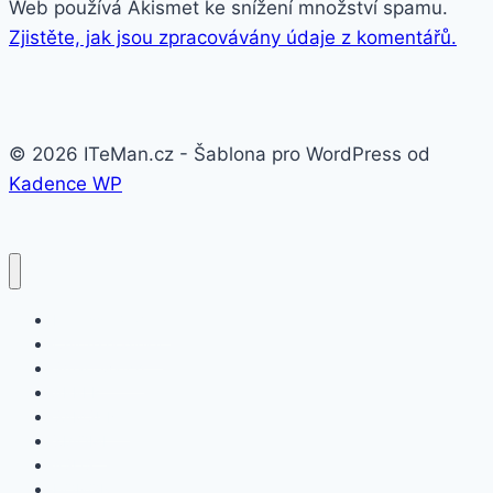
Web používá Akismet ke snížení množství spamu.
Zjistěte, jak jsou zpracovávány údaje z komentářů.
© 2026 ITeMan.cz - Šablona pro WordPress od
Kadence WP
Fitness náramky
Chytré hodinky
Smart watch
APPLE
SAMSUNG
XIAOMI
ASUS
HONOR