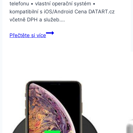
telefonu • vlastní operační systém •
kompatibilní s iOS/Android Cena DATART.cz
včetně DPH a služeb….
Suunto
Přečtěte si více
3
Fitness
–
Copper
(SS050209000)