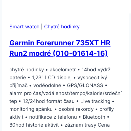
Smart watch
|
Chytré hodinky
Garmin Forerunner 735XT HR
Run2 modré (010-01614-16)
chytré hodinky • akcelometr • 14hod výdrž
baterie • 1,23″ LCD displej • vysocecitlivý
přijímač • voděodolné • GPS/GLONASS •
alarm pro čas/vzdálenost/tempo/kalorie/srdeční
tep • 12/24hod formát času • Live tracking •
monitoring spánku • osobní rekordy • profily
aktivit • notifikace z telefonu • Bluetooth •
80hod historie aktivit • záznam trasy Cena