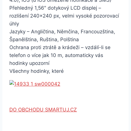
4.0), iOS (u iOS omezené notifikace a SMS)
Přehledný 1,56″ dotykový LCD displej –
rozlišení 240×240 px, velmi vysoké pozorovací
úhly
Jazyky – Angličtina, Němčina, Francouzština,
Španělština, Ruština, Polština
Ochrana proti ztrátě a krádeži – vzdálí-li se
telefon o více jak 10 m, automaticky vás
hodinky upozorní
Všechny hodinky, které
DO OBCHODU SMARTUJ.CZ