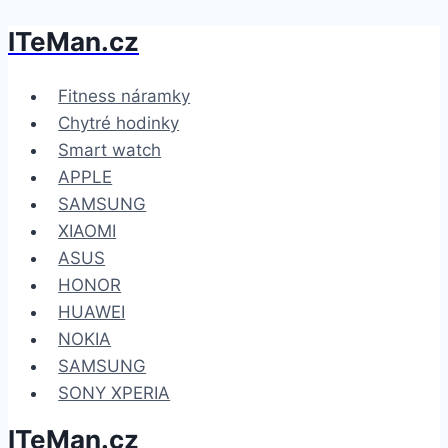
ITeMan.cz
Přeskočit
na
obsah
Fitness náramky
Chytré hodinky
Smart watch
APPLE
SAMSUNG
XIAOMI
ASUS
HONOR
HUAWEI
NOKIA
SAMSUNG
SONY XPERIA
ITeMan.cz