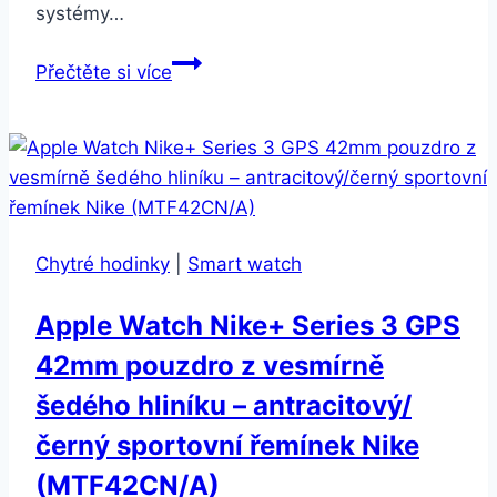
systémy…
Denver
Přečtěte si více
SW-
500
černý/zelený
(dsw500)
Chytré hodinky
|
Smart watch
Apple Watch Nike+ Series 3 GPS
42mm pouzdro z vesmírně
šedého hliníku – antracitový/
černý sportovní řemínek Nike
(MTF42CN/A)