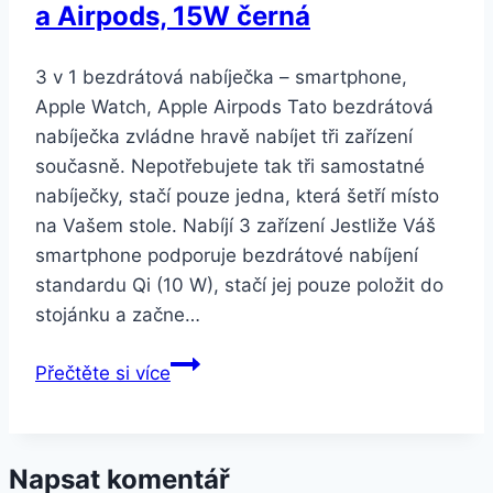
a Airpods, 15W černá
3 v 1 bezdrátová nabíječka – smartphone,
Apple Watch, Apple Airpods Tato bezdrátová
nabíječka zvládne hravě nabíjet tři zařízení
současně. Nepotřebujete tak tři samostatné
nabíječky, stačí pouze jedna, která šetří místo
na Vašem stole. Nabíjí 3 zařízení Jestliže Váš
smartphone podporuje bezdrátové nabíjení
standardu Qi (10 W), stačí jej pouze položit do
stojánku a začne…
LAMA
Přečtěte si více
pro
telefon,
Apple
Napsat komentář
Watch