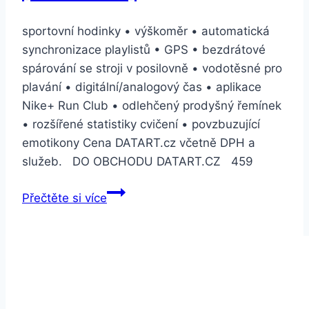
sportovní hodinky • výškoměr • automatická
synchronizace playlistů • GPS • bezdrátové
spárování se stroji v posilovně • vodotěsné pro
plavání • digitální/analogový čas • aplikace
Nike+ Run Club • odlehčený prodyšný řemínek
• rozšířené statistiky cvičení • povzbuzující
emotikony Cena DATART.cz včetně DPH a
služeb. DO OBCHODU DATART.CZ 459
Apple
Přečtěte si více
Watch
Nike+
Series
3
GPS
42mm