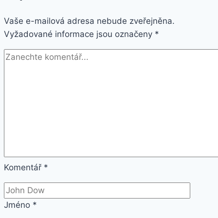
a
Vaše e-mailová adresa nebude zveřejněna.
Airpods,
Vyžadované informace jsou označeny
15W
*
černá
Komentář
*
Jméno
*