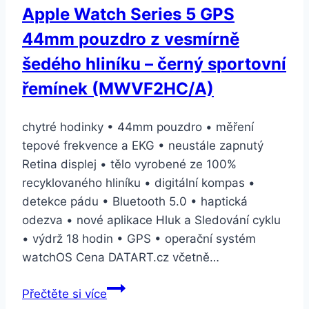
Apple Watch Series 5 GPS
44mm pouzdro z vesmírně
šedého hliníku – černý sportovní
řemínek (MWVF2HC/A)
chytré hodinky • 44mm pouzdro • měření
tepové frekvence a EKG • neustále zapnutý
Retina displej • tělo vyrobené ze 100%
recyklovaného hliníku • digitální kompas •
detekce pádu • Bluetooth 5.0 • haptická
odezva • nové aplikace Hluk a Sledování cyklu
• výdrž 18 hodin • GPS • operační systém
watchOS Cena DATART.cz včetně…
Apple
Přečtěte si více
Watch