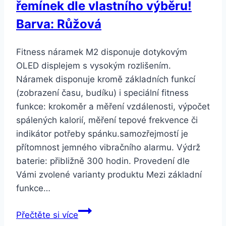
řemínek dle vlastního výběru!
Barva: Růžová
Fitness náramek M2 disponuje dotykovým
OLED displejem s vysokým rozlišením.
Náramek disponuje kromě základních funkcí
(zobrazení času, budíku) i speciální fitness
funkce: krokoměr a měření vzdálenosti, výpočet
spálených kalorií, měření tepové frekvence či
indikátor potřeby spánku.samozřejmostí je
přítomnost jemného vibračního alarmu. Výdrž
baterie: přibližně 300 hodin. Provedení dle
Vámi zvolené varianty produktu Mezi základní
funkce…
Smartuj
Přečtěte si více
Fitness