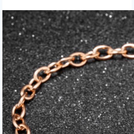
hodinky-
fitness
náramek
C18-
3
barvy
SMW00027
Barva:
Modrá