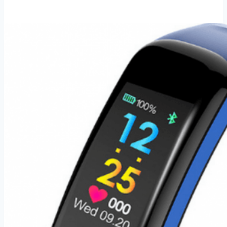
Fitness
náramek
DT
13-
5
barev
SMW52
Barva:
Fialová