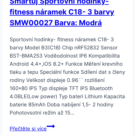
Smartuj Sportovní hodinky-
fitness náramek C18- 3 barvy
SMW00027 Barva: Modrá
Sportovní hodinky- fitness náramek C18- 3
barvy Model B3(C18) Chip nRF52832 Sensor
BST-BMA253 Voděodolnost IP6 Kompatibilita
Android 4.4+,iOS 8.2+ Funkce Měření krevního
tlaku a tepu Speciální funkce Sdílení dat s členy
rodiny Velikost displeje 0.96´´ rozlišení
160*80 IPS Typ displeje TFT IPS Bluetooth
4.0BLE(Low power) Typ bateri Lithium Kapacita
baterie 85mAh Doba nabíjení 1,5- 2 hodiny
Pohotovsotní režím až 15…
Smartuj
Přečtěte si více
Sportovní