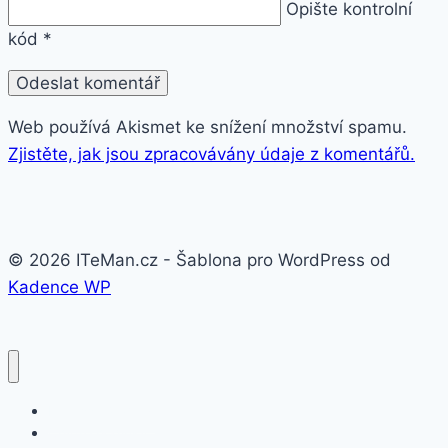
Opište kontrolní
kód
*
Web používá Akismet ke snížení množství spamu.
Zjistěte, jak jsou zpracovávány údaje z komentářů.
© 2026 ITeMan.cz - Šablona pro WordPress od
Kadence WP
Fitness náramky
Chytré hodinky