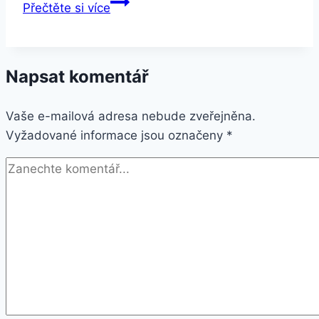
Smartuj
Přečtěte si více
Dámský
očkový
náramek
Napsat komentář
s
přívěskem
Vaše e-mailová adresa nebude zveřejněna.
srdíčka
Vyžadované informace jsou označeny
z
*
chirurgické
oceli
ON11
Barva:
Zlatá