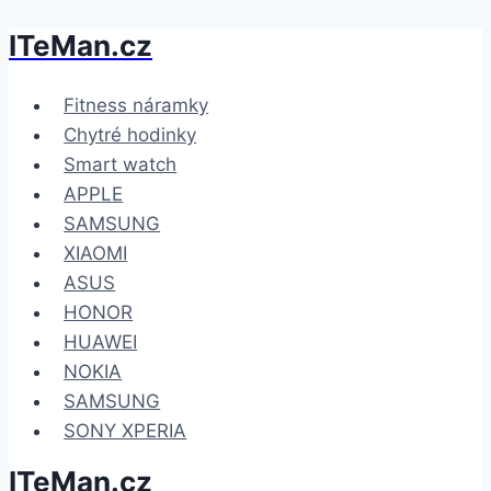
ITeMan.cz
Přeskočit
na
obsah
Fitness náramky
Chytré hodinky
Smart watch
APPLE
SAMSUNG
XIAOMI
ASUS
HONOR
HUAWEI
NOKIA
SAMSUNG
SONY XPERIA
ITeMan.cz