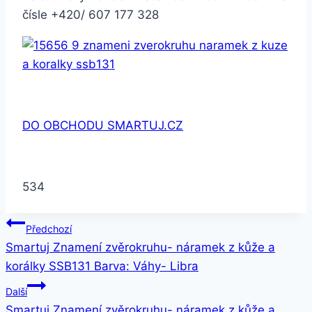
čísle +420/ 607 177 328
DO OBCHODU SMARTUJ.CZ
534
Navigace
Předchozí
Smartuj Znamení zvěrokruhu- náramek z kůže a
pro
korálky SSB131 Barva: Váhy- Libra
příspěvek
Další
Smartuj Znamení zvěrokruhu- náramek z kůže a