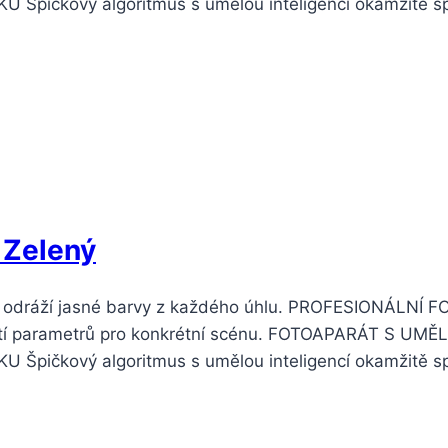
pičkový algoritmus s umělou inteligencí okamžitě s
 Zelený
odráží jasné barvy z každého úhlu. PROFESIONÁLNÍ F
yužití parametrů pro konkrétní scénu. FOTOAPARÁT S 
pičkový algoritmus s umělou inteligencí okamžitě s