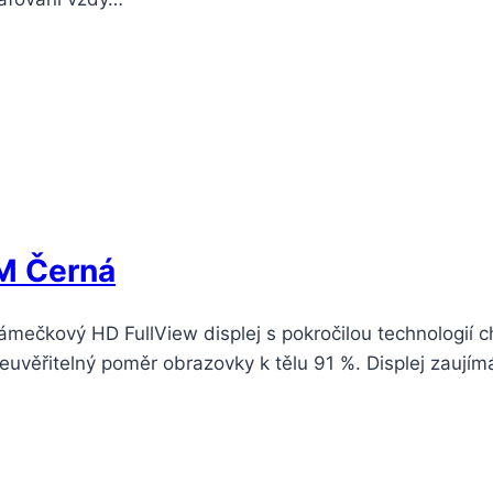
M Černá
mečkový HD FullView displej s pokročilou technologií c
uvěřitelný poměr obrazovky k tělu 91 %. Displej zaujímá