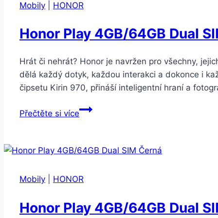
Modrý
Mobily
|
HONOR
Honor Play 4GB/64GB Dual SI
Hrát či nehrát? Honor je navržen pro všechny, jejic
dělá každý dotyk, každou interakci a dokonce i ka
čipsetu Kirin 970, přináší inteligentní hraní a foto
Honor
Přečtěte si více
Play
4GB/64GB
Dual
SIM
Fialová
Mobily
|
HONOR
Honor Play 4GB/64GB Dual S