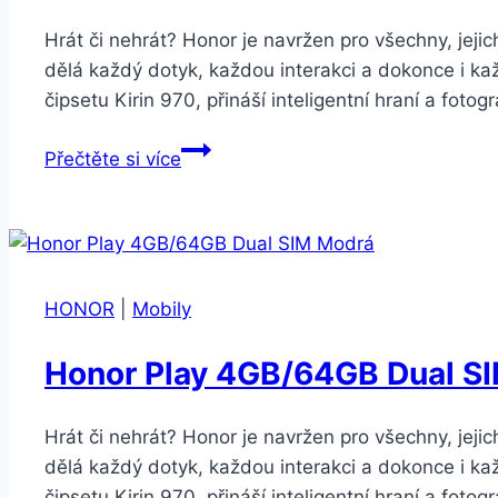
Hrát či nehrát? Honor je navržen pro všechny, jejic
dělá každý dotyk, každou interakci a dokonce i ka
čipsetu Kirin 970, přináší inteligentní hraní a foto
Honor
Přečtěte si více
Play
4GB/64GB
Dual
SIM
Černá
HONOR
|
Mobily
Honor Play 4GB/64GB Dual S
Hrát či nehrát? Honor je navržen pro všechny, jejic
dělá každý dotyk, každou interakci a dokonce i ka
čipsetu Kirin 970, přináší inteligentní hraní a foto