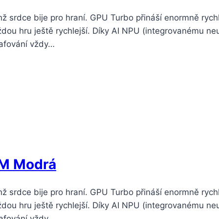
hž srdce bije pro hraní. GPU Turbo přináší enormně rychl
ždou hru ještě rychlejší. Díky AI NPU (integrovanému n
grafování vždy…
IM Modrá
hž srdce bije pro hraní. GPU Turbo přináší enormně rychl
ždou hru ještě rychlejší. Díky AI NPU (integrovanému n
grafování vždy…