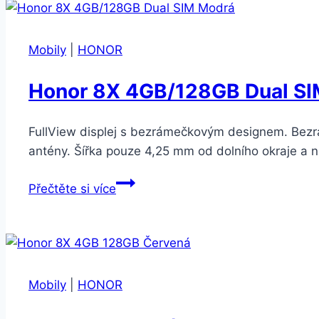
Dual
SIM
Černá
Mobily
|
HONOR
Honor 8X 4GB/128GB Dual S
FullView displej s bezrámečkovým designem. Bezrá
antény. Šířka pouze 4,25 mm od dolního okraje a ne
Honor
Přečtěte si více
8X
4GB/128GB
Dual
SIM
Modrá
Mobily
|
HONOR