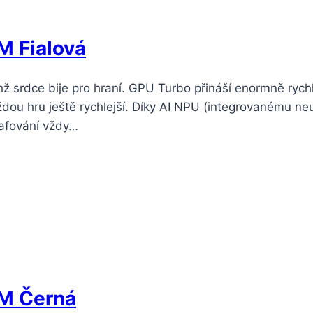
M Fialová
hž srdce bije pro hraní. GPU Turbo přináší enormně rychl
ždou hru ještě rychlejší. Díky AI NPU (integrovanému n
grafování vždy…
IM Černá