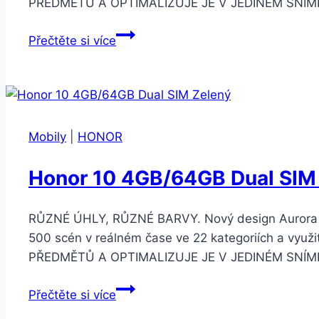
PŘEDMĚTŮ A OPTIMALIZUJE JE V JEDINÉM SNÍMKU Š
Honor
Přečtěte si více
10
4GB/64GB
Dual
SIM
Černý
Mobily
|
HONOR
Honor 10 4GB/64GB Dual SIM
RŮZNÉ ÚHLY, RŮZNÉ BARVY. Nový design Aurora 
500 scén v reálném čase ve 22 kategoriích a v
PŘEDMĚTŮ A OPTIMALIZUJE JE V JEDINÉM SNÍMKU Š
Honor
Přečtěte si více
10