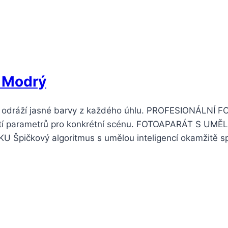
 Modrý
odráží jasné barvy z každého úhlu. PROFESIONÁLNÍ F
yužití parametrů pro konkrétní scénu. FOTOAPARÁT S 
pičkový algoritmus s umělou inteligencí okamžitě s