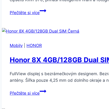
Honor
Přečtěte si více
Play
4GB/64GB
Dual
SIM
Modrá
Mobily
|
HONOR
Honor 8X 4GB/128GB Dual SI
FullView displej s bezrámečkovým designem. Bezrá
antény. Šířka pouze 4,25 mm od dolního okraje a ne
Honor
Přečtěte si více
8X
4GB/128GB