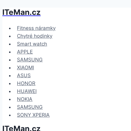
ITeMan.cz
Přeskočit
na
obsah
Fitness náramky
Chytré hodinky
Smart watch
APPLE
SAMSUNG
XIAOMI
ASUS
HONOR
HUAWEI
NOKIA
SAMSUNG
SONY XPERIA
ITeMan.cz