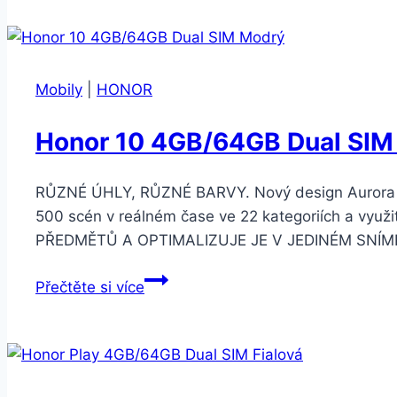
4GB/64GB
Dual
SIM
Zelený
Mobily
|
HONOR
Honor 10 4GB/64GB Dual SIM
RŮZNÉ ÚHLY, RŮZNÉ BARVY. Nový design Aurora 
500 scén v reálném čase ve 22 kategoriích a v
PŘEDMĚTŮ A OPTIMALIZUJE JE V JEDINÉM SNÍMKU Š
Honor
Přečtěte si více
10
4GB/64GB
Dual
SIM