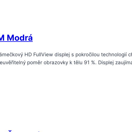
IM Modrá
mečkový HD FullView displej s pokročilou technologií c
uvěřitelný poměr obrazovky k tělu 91 %. Displej zaujímá