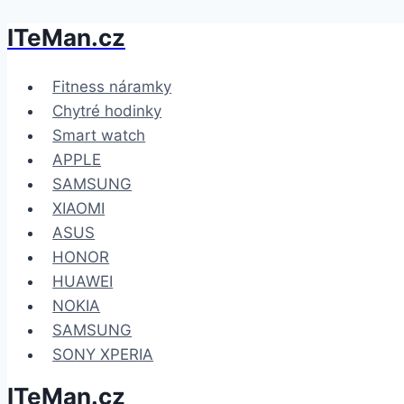
ITeMan.cz
Přeskočit
na
obsah
Fitness náramky
Chytré hodinky
Smart watch
APPLE
SAMSUNG
XIAOMI
ASUS
HONOR
HUAWEI
NOKIA
SAMSUNG
SONY XPERIA
ITeMan.cz