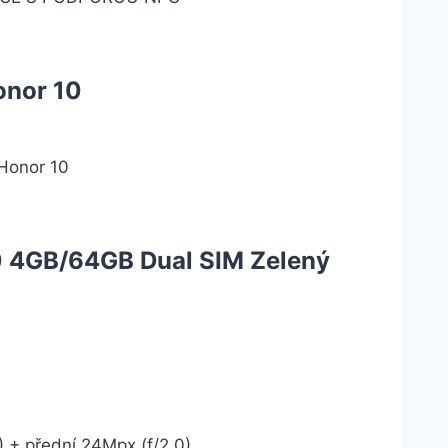
onor 10
 Honor 10
10 4GB/64GB Dual SIM Zelený
) + přední 24Mpx (f/2.0)