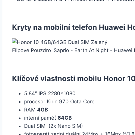
Kryty na mobilní telefon Huawei H
Flipové Pouzdro ISaprio - Earth At Night - Huawei
Klíčové vlastnosti mobilu Honor 
5.84″ IPS 2280×1080
procesor Kirin 970 Octa Core
RAM
4GB
interní paměť
64GB
Dual SIM (2x Nano SIM)
fotoaparát zadní duální 24Mpx + 16Mpx (f/1.8