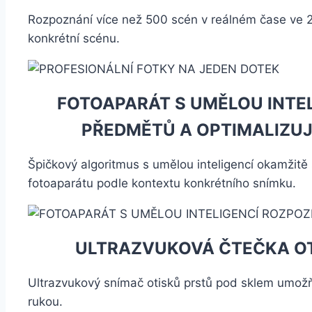
Rozpoznání více než 500 scén v reálném čase ve 22
konkrétní scénu.
FOTOAPARÁT S UMĚLOU INTE
PŘEDMĚTŮ A OPTIMALIZUJ
Špičkový algoritmus s umělou inteligencí okamžitě
fotoaparátu podle kontextu konkrétního snímku.
ULTRAZVUKOVÁ ČTEČKA OT
Ultrazvukový snímač otisků prstů pod sklem umožň
rukou.