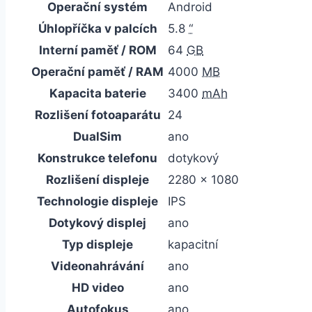
Operační systém
Android
Úhlopříčka v palcích
5.8
“
Interní paměť / ROM
64
GB
Operační paměť / RAM
4000
MB
Kapacita baterie
3400
mAh
Rozlišení fotoaparátu
24
DualSim
ano
Konstrukce telefonu
dotykový
Rozlišení displeje
2280 x 1080
Technologie displeje
IPS
Dotykový displej
ano
Typ displeje
kapacitní
Videonahrávání
ano
HD video
ano
Autofokus
ano