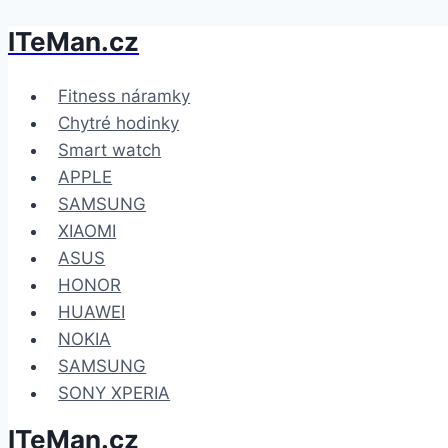
ITeMan.cz
Přeskočit
na
obsah
Fitness náramky
Chytré hodinky
Smart watch
APPLE
SAMSUNG
XIAOMI
ASUS
HONOR
HUAWEI
NOKIA
SAMSUNG
SONY XPERIA
ITeMan.cz