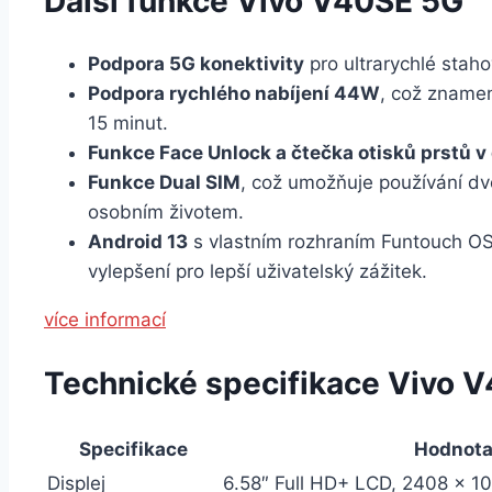
Další funkce Vivo V40SE 5G
Podpora 5G konektivity
pro ultrarychlé stah
Podpora rychlého nabíjení 44W
, což znamen
15 minut.
Funkce Face Unlock a čtečka otisků prstů v 
Funkce Dual SIM
, což umožňuje používání dvo
osobním životem.
Android 13
s vlastním rozhraním Funtouch OS 
vylepšení pro lepší uživatelský zážitek.
více informací
Technické specifikace Vivo 
Specifikace
Hodnot
Displej
6.58″ Full HD+ LCD, 2408 x 1