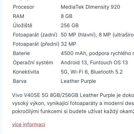
Procesor
MediaTek Dimensity 920
RAM
8 GB
Úložiště
256 GB
Fotoaparát (zadní)
50 MP (hlavní), 8 MP (ultrašir
Fotoaparát (přední)
32 MP
Baterie
4500 mAh, podpora rychlého 
Operační systém
Android 13, Funtouch OS 13
Konektivita
5G, Wi-Fi 6, Bluetooth 5.2
Barva
Leather Purple
Vivo V40SE 5G 8GB/256GB Leather Purple je dokona
vysoký výkon, vynikající fotoaparáty a moderní de
pokročilými funkcemi si budete užívat každý okamž
více informací