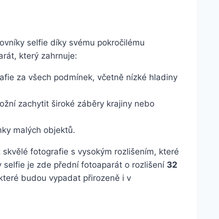
lovníky selfie díky svému pokročilému
arát, který zahrnuje:
rafie za všech podmínek, včetně nízké hladiny
ožní zachytit široké záběry krajiny nebo
ímky malých objektů.
kvělé fotografie s vysokým rozlišením, které
 selfie je zde přední fotoaparát o rozlišení
32
 které budou vypadat přirozeně i v