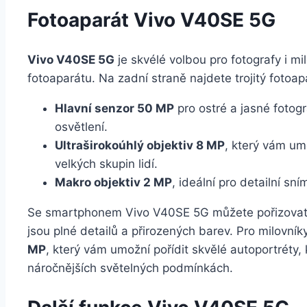
Fotoaparát Vivo V40SE 5G
Vivo V40SE 5G
je skvélé volbou pro fotografy i mi
fotoaparátu. Na zadní straně najdete trojitý fotoap
Hlavní senzor 50 MP
pro ostré a jasné fotog
osvětlení.
Ultraširokoúhlý objektiv 8 MP
, který vám um
velkých skupin lidí.
Makro objektiv 2 MP
, ideální pro detailní sn
Se smartphonem Vivo V40SE 5G můžete pořizovat s
jsou plné detailů a přirozených barev. Pro milovníky
MP
, který vám umožní pořídit skvělé autoportréty,
náročnějších světelných podmínkách.