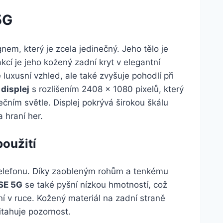
5G
em, který je zcela jedinečný. Jeho tělo je
akcí je jeho kožený zadní kryt v elegantní
 luxusní vzhled, ale také zvyšuje pohodlí při
displej
s rozlišením 2408 x 1080 pixelů, který
nečním světle. Displej pokrývá širokou škálu
a hraní her.
oužití
 telefonu. Díky zaobleným rohům a tenkému
SE 5G
se také pyšní nízkou hmotností, což
í v ruce. Kožený materiál na zadní straně
itahuje pozornost.