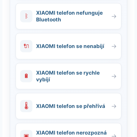
XIAOMI telefon nefunguje
ᛒ
→
Bluetooth
🔌
→
XIAOMI telefon se nenabíjí
XIAOMI telefon se rychle
🔋
→
vybíjí
🌡
→
XIAOMI telefon se přehřívá
XIAOMI telefon nerozpozná
▣
→