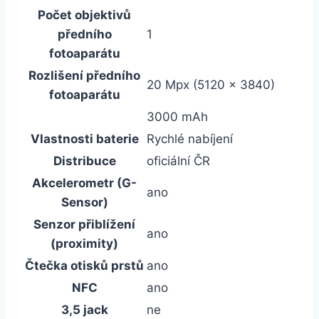
Počet objektivů
předního
1
fotoaparátu
Rozlišení předního
20 Mpx (5120 x 3840)
fotoaparátu
3000 mAh
Vlastnosti baterie
Rychlé nabíjení
Distribuce
oficiální ČR
Akcelerometr (G-
ano
Sensor)
Senzor přiblížení
ano
(proximity)
Čtečka otisků prstů
ano
NFC
ano
3,5 jack
ne