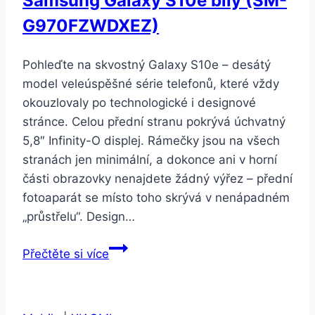
Samsung Galaxy S10e bílý (SM-
G970FZWDXEZ)
Pohleďte na skvostný Galaxy S10e – desátý
model veleúspěšné série telefonů, které vždy
okouzlovaly po technologické i designové
stránce. Celou přední stranu pokrývá úchvatný
5,8″ Infinity-O displej. Rámečky jsou na všech
stranách jen minimální, a dokonce ani v horní
části obrazovky nenajdete žádný výřez – přední
fotoaparát se místo toho skrývá v nenápadném
„průstřelu“. Design…
Samsung
Přečtěte si více
Galaxy
S10e
bílý