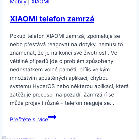
Mobily
|
XIAOMI
(SM-
G970FZWDXEZ)
XIAOMI telefon zamrzá
Pokud telefon XIAOMI zamrzá, zpomaluje se
nebo přestává reagovat na dotyky, nemusí to
znamenat, že je na konci své životnosti. Ve
většině případů jde o problém způsobený
nedostatkem volné paměti, příliš velkým
množstvím spuštěných aplikací, chybou
systému HyperOS nebo některou aplikací, která
zatěžuje procesor na pozadí. Zamrzání se
může projevit různě – telefon reaguje se…
XIAOMI
Přečtěte si více
telefon
zamrzá