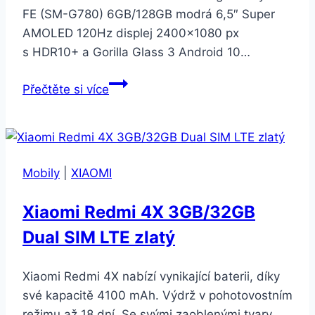
FE (SM-G780) 6GB/128GB modrá 6,5″ Super
AMOLED 120Hz displej 2400×1080 px
s HDR10+ a Gorilla Glass 3 Android 10…
Samsung
Přečtěte si více
Galaxy
S20
FE
(SM-
Mobily
|
XIAOMI
G780)
6GB/128GB
Xiaomi Redmi 4X 3GB/32GB
modrá
Dual SIM LTE zlatý
Xiaomi Redmi 4X nabízí vynikající baterii, díky
své kapacitě 4100 mAh. Výdrž v pohotovostním
režimu až 18 dní. Se svými zaoblenými tvary