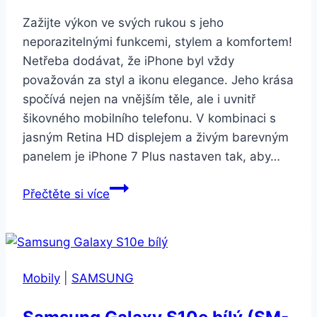
Zažijte výkon ve svých rukou s jeho
neporazitelnými funkcemi, stylem a komfortem!
Netřeba dodávat, že iPhone byl vždy
považován za styl a ikonu elegance. Jeho krása
spočívá nejen na vnějším těle, ale i uvnitř
šikovného mobilního telefonu. V kombinaci s
jasným Retina HD displejem a živým barevným
panelem je iPhone 7 Plus nastaven tak, aby…
Apple
Přečtěte si více
iPhone
7
Plus
128GB
Mobily
|
SAMSUNG
růžově
zlatý