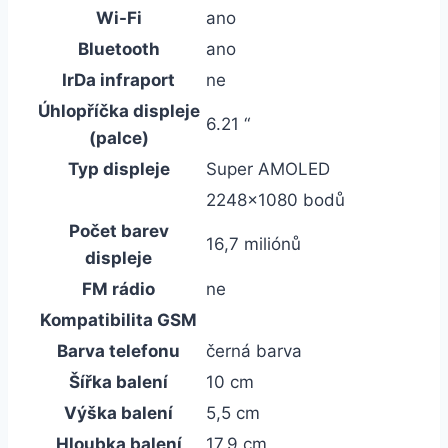
Wi-Fi
ano
Bluetooth
ano
IrDa infraport
ne
Úhlopříčka displeje
6.21 “
(palce)
Typ displeje
Super AMOLED
2248×1080 bodů
Počet barev
16,7 miliónů
displeje
FM rádio
ne
Kompatibilita GSM
Barva telefonu
černá barva
Šířka balení
10 cm
Výška balení
5,5 cm
Hloubka balení
17,9 cm