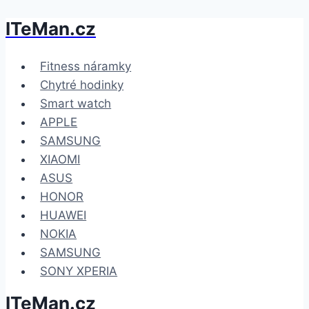
ITeMan.cz
Přeskočit
na
obsah
Fitness náramky
Chytré hodinky
Smart watch
APPLE
SAMSUNG
XIAOMI
ASUS
HONOR
HUAWEI
NOKIA
SAMSUNG
SONY XPERIA
ITeMan.cz