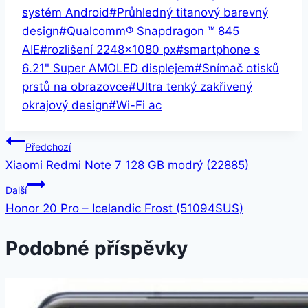
systém Android
#
Průhledný titanový barevný
design
#
Qualcomm® Snapdragon ™ 845
AIE
#
rozlišení 2248×1080 px
#
smartphone s
6.21" Super AMOLED displejem
#
Snímač otisků
prstů na obrazovce
#
Ultra tenký zakřivený
okrajový design
#
Wi-Fi ac
Navigace
Předchozí
Xiaomi Redmi Note 7 128 GB modrý (22885)
pro
Další
příspěvek
Honor 20 Pro – Icelandic Frost (51094SUS)
Podobné příspěvky