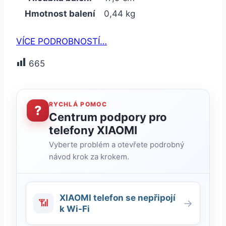
Hmotnost balení
0,44 kg
VÍCE PODROBNOSTÍ…
665
RYCHLÁ POMOC
?
Centrum podpory pro
telefony XIAOMI
Vyberte problém a otevřete podrobný
návod krok za krokem.
XIAOMI telefon se nepřipojí
📶
→
k Wi-Fi