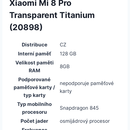
Xiaomi Mi 8 Pro
Transparent Titanium
(20898)
Distribuce
CZ
Interní paměť
128 GB
Velikost paměti
8GB
RAM
Podporované
nepodporuje paměťové
paměťové karty /
karty
typ karty
Typ mobilního
Snapdragon 845
procesoru
Počet jader
osmijádrový procesor
Frekvence