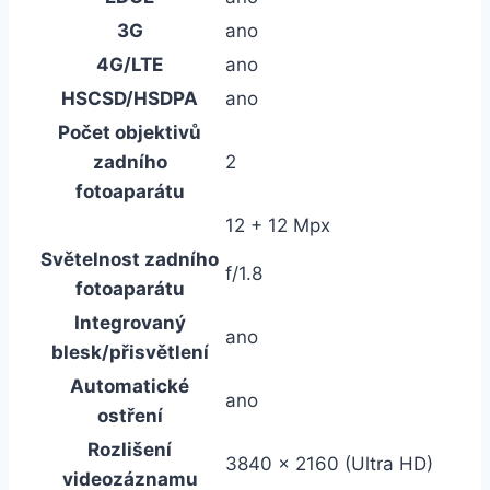
3G
ano
4G/LTE
ano
HSCSD/HSDPA
ano
Počet objektivů
zadního
2
fotoaparátu
12 + 12 Mpx
Světelnost zadního
f/1.8
fotoaparátu
Integrovaný
ano
blesk/přisvětlení
Automatické
ano
ostření
Rozlišení
3840 x 2160 (Ultra HD)
videozáznamu