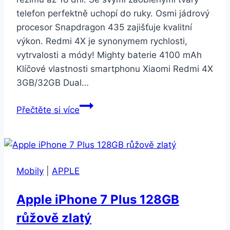
telefon perfektně uchopí do ruky. Osmi jádrový
procesor Snapdragon 435 zajišťuje kvalitní
výkon. Redmi 4X je synonymem rychlosti,
vytrvalosti a módy! Mighty baterie 4100 mAh
Klíčové vlastnosti smartphonu Xiaomi Redmi 4X
3GB/32GB Dual…
Xiaomi
Přečtěte si více
Redmi
4X
3GB/32GB
Dual
Mobily
|
APPLE
SIM
LTE
Apple iPhone 7 Plus 128GB
zlatý
růžově zlatý