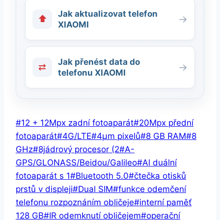
Jak aktualizovat telefon
⬆
→
XIAOMI
Jak přenést data do
⇄
→
telefonu XIAOMI
Štítky
#
12 + 12Mpx zadní fotoaparát
#
20Mpx přední
příspěvků:
fotoaparát
#
4G/LTE
#
4μm pixelů
#
8 GB RAM
#
8
GHz
#
8jádrový procesor (2
#
A-
GPS/GLONASS/Beidou/Galileo
#
Al duální
fotoaparát s 1
#
Bluetooth 5.0
#
čtečka otisků
prstů v displeji
#
Dual SIM
#
funkce odemčení
telefonu rozpoznáním obličeje
#
interní paměť
128 GB
#
IR odemknutí obličejem
#
operační