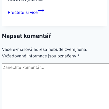
HUAWEI
Přečtěte si více
Mate
10
Lite
Napsat komentář
64GB
Aurora
Vaše e-mailová adresa nebude zveřejněna.
Blue
Vyžadované informace jsou označeny
*