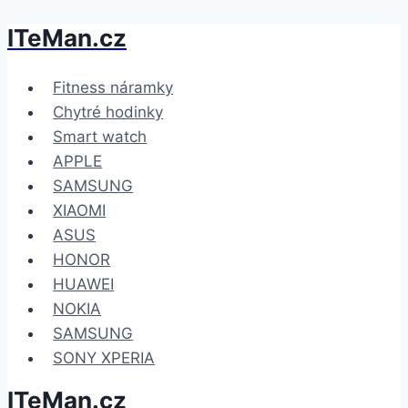
ITeMan.cz
Přeskočit
na
obsah
Fitness náramky
Chytré hodinky
Smart watch
APPLE
SAMSUNG
XIAOMI
ASUS
HONOR
HUAWEI
NOKIA
SAMSUNG
SONY XPERIA
ITeMan.cz