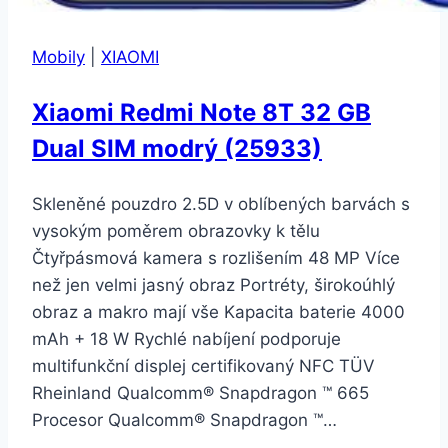
Mobily
|
XIAOMI
Xiaomi Redmi Note 8T 32 GB
Dual SIM modrý (25933)
Skleněné pouzdro 2.5D v oblíbených barvách s
vysokým poměrem obrazovky k tělu
Čtyřpásmová kamera s rozlišením 48 MP Více
než jen velmi jasný obraz Portréty, širokoúhlý
obraz a makro mají vše Kapacita baterie 4000
mAh + 18 W Rychlé nabíjení podporuje
multifunkční displej certifikovaný NFC TÜV
Rheinland Qualcomm® Snapdragon ™ 665
Procesor Qualcomm® Snapdragon ™…