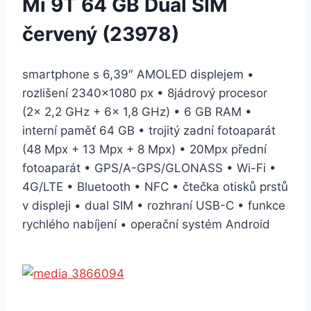
Mi 9T 64 GB Dual SIM
červený (23978)
smartphone s 6,39″ AMOLED displejem •
rozlišení 2340×1080 px • 8jádrový procesor
(2× 2,2 GHz + 6× 1,8 GHz) • 6 GB RAM •
interní paměť 64 GB • trojitý zadní fotoaparát
(48 Mpx + 13 Mpx + 8 Mpx) • 20Mpx přední
fotoaparát • GPS/A-GPS/GLONASS • Wi-Fi •
4G/LTE • Bluetooth • NFC • čtečka otisků prstů
v displeji • dual SIM • rozhraní USB-C • funkce
rychlého nabíjení • operační systém Android