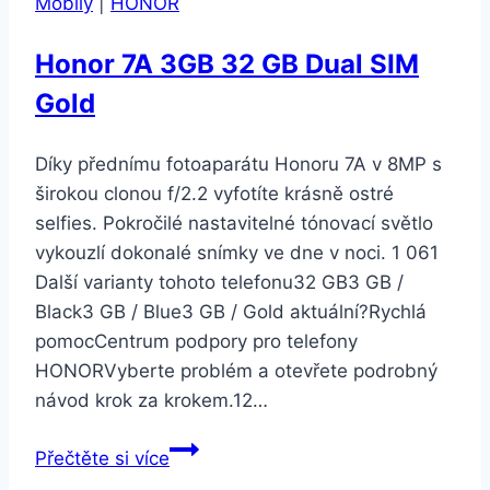
Mobily
|
HONOR
Honor 7A 3GB 32 GB Dual SIM
Gold
Díky přednímu fotoaparátu Honoru 7A v 8MP s
širokou clonou f/2.2 vyfotíte krásně ostré
selfies. Pokročilé nastavitelné tónovací světlo
vykouzlí dokonalé snímky ve dne v noci. 1 061
Další varianty tohoto telefonu32 GB3 GB /
Black3 GB / Blue3 GB / Gold aktuální?Rychlá
pomocCentrum podpory pro telefony
HONORVyberte problém a otevřete podrobný
návod krok za krokem.12…
Honor
Přečtěte si více
7A