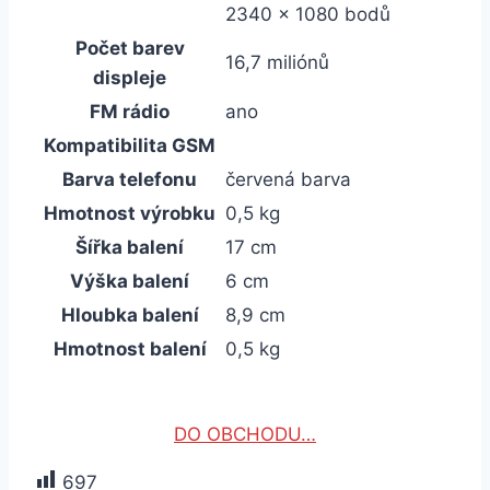
2340 x 1080 bodů
Počet barev
16,7 miliónů
displeje
FM rádio
ano
Kompatibilita GSM
Barva telefonu
červená barva
Hmotnost výrobku
0,5 kg
Šířka balení
17 cm
Výška balení
6 cm
Hloubka balení
8,9 cm
Hmotnost balení
0,5 kg
DO OBCHODU…
697