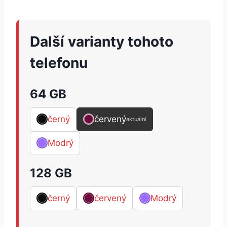
Další varianty tohoto
telefonu
64 GB
černý
červený
aktuální
Modrý
128 GB
černý
červený
Modrý