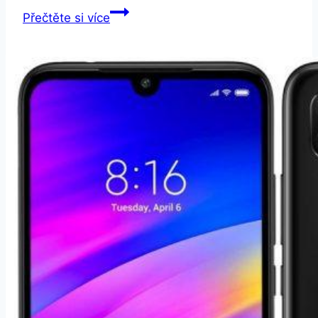
Xiaomi
Přečtěte si více
Redmi
Note
8T
32
GB
Dual
SIM
modrý
(25933)