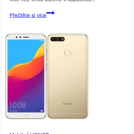
Xiaomi
Přečtěte si více
Redmi
Note
9
Pro
6GB/64GB
zelená