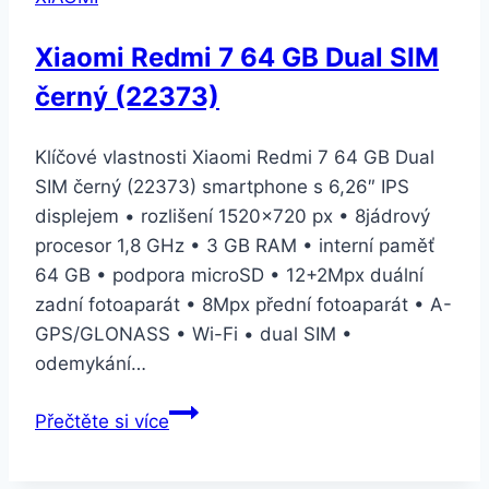
Xiaomi Redmi 7 64 GB Dual SIM
černý (22373)
Klíčové vlastnosti Xiaomi Redmi 7 64 GB Dual
SIM černý (22373) smartphone s 6,26″ IPS
displejem • rozlišení 1520×720 px • 8jádrový
procesor 1,8 GHz • 3 GB RAM • interní paměť
64 GB • podpora microSD • 12+2Mpx duální
zadní fotoaparát • 8Mpx přední fotoaparát • A-
GPS/GLONASS • Wi-Fi • dual SIM •
odemykání…
Xiaomi
Přečtěte si více
Redmi
7