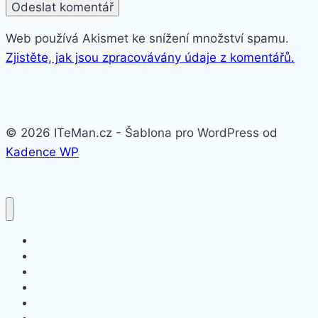
Web používá Akismet ke snížení množství spamu.
Zjistěte, jak jsou zpracovávány údaje z komentářů.
© 2026 ITeMan.cz - Šablona pro WordPress od
Kadence WP
Fitness náramky
Chytré hodinky
Smart watch
APPLE
SAMSUNG