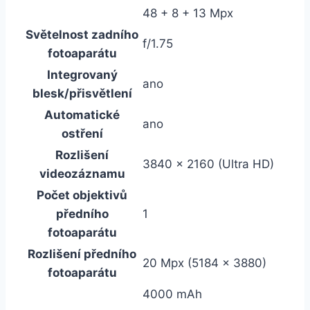
48 + 8 + 13 Mpx
Světelnost zadního
f/1.75
fotoaparátu
Integrovaný
ano
blesk/přisvětlení
Automatické
ano
ostření
Rozlišení
3840 x 2160 (Ultra HD)
videozáznamu
Počet objektivů
předního
1
fotoaparátu
Rozlišení předního
20 Mpx (5184 x 3880)
fotoaparátu
4000 mAh