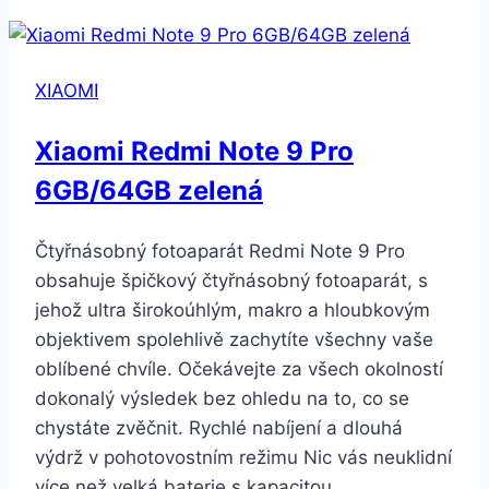
Mix
3
Dual
XIAOMI
SIM
modrý
Xiaomi Redmi Note 9 Pro
(21706)
6GB/64GB zelená
Čtyřnásobný fotoaparát Redmi Note 9 Pro
obsahuje špičkový čtyřnásobný fotoaparát, s
jehož ultra širokoúhlým, makro a hloubkovým
objektivem spolehlivě zachytíte všechny vaše
oblíbené chvíle. Očekávejte za všech okolností
dokonalý výsledek bez ohledu na to, co se
chystáte zvěčnit. Rychlé nabíjení a dlouhá
výdrž v pohotovostním režimu Nic vás neuklidní
více než velká baterie s kapacitou…