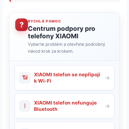
RYCHLÁ POMOC
?
Centrum podpory pro
telefony XIAOMI
Vyberte problém a otevřete podrobný
návod krok za krokem.
XIAOMI telefon se nepřipojí
📶
→
k Wi-Fi
XIAOMI telefon nefunguje
ᛒ
→
Bluetooth