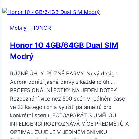
3GB
32
GB
Mobily
|
HONOR
Dual
SIM
Honor 10 4GB/64GB Dual SIM
Gold
Modrý
RŮZNÉ ÚHLY, RŮZNÉ BARVY. Nový design
Aurora odráží jasné barvy z každého úhlu.
PROFESIONÁLNÍ FOTKY NA JEDEN DOTEK
Rozpoznání více než 500 scén v reálném čase
ve 22 kategoriích a využití parametrů pro
konkrétní scénu. FOTOAPARÁT S UMĚLOU
INTELIGENCÍ ROZPOZNÁVÁ VÍCE PŘEDMĚTŮ A
OPTIMALIZUJE JE V JEDINÉM SNÍMKU