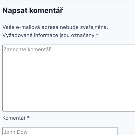
64
Napsat komentář
GB
Dual
Vaše e-mailová adresa nebude zveřejněna.
SIM
Vyžadované informace jsou označeny
černý
*
(22373)
Komentář
*