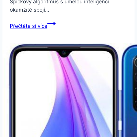
Špičkový algoritmus s umělou inteligencí
okamžitě spojí…
Honor
Přečtěte si více
10
4GB/64GB
Dual
SIM
Modrý