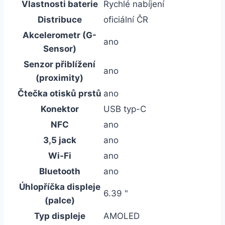
Vlastnosti baterie
Rychlé nabíjení
Distribuce
oficiální ČR
Akcelerometr (G-
ano
Sensor)
Senzor přiblížení
ano
(proximity)
Čtečka otisků prstů
ano
Konektor
USB typ-C
NFC
ano
3,5 jack
ano
Wi-Fi
ano
Bluetooth
ano
Úhlopříčka displeje
6.39 "
(palce)
Typ displeje
AMOLED