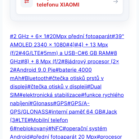
⇄
→
telefonu XIAOMI
Štítky
#
2 GHz + 6× 1
#
20Mpx přední fotoaparát
#
39"
příspěvků:
AMOLED 2340 x 1080
#
4)
#
4) + 13 Mpx
(f/2
#
4G/LTE
#
5mm) a USB-C
#
6 GB RAM
#
8
GHz
#
8) + 8 Mpx (f/2
#
8jádrový procesor (2×
2
#
Android 9.0 Pie
#
baterie 4000
mAh
#
Bluetooth
#
čtečka otisků prstů v
displeji
#
čtečka otisků v displeji
#
Dual
SIM
#
elektronická stabilizace
#
funkce rychlého
nabíjení
#
Glonass
#
GPS
#
GPS/A-
GPS/GLONASS
#
interní paměť 64 GB
#
Jack
(3
#
LTE
#
Mobilní telefon
6
#
neblokovaný
#
NFC
#
operační systém
Android
#
přední fotoaparát 20 Mpx
#
procesor