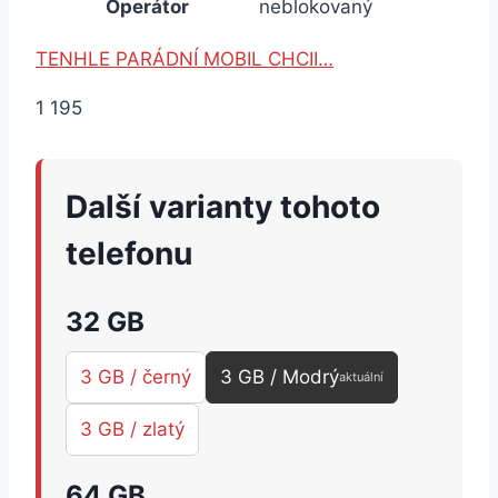
Operátor
neblokovaný
TENHLE PARÁDNÍ MOBIL CHCII…
1 195
Další varianty tohoto
telefonu
32 GB
3 GB / černý
3 GB / Modrý
aktuální
3 GB / zlatý
64 GB