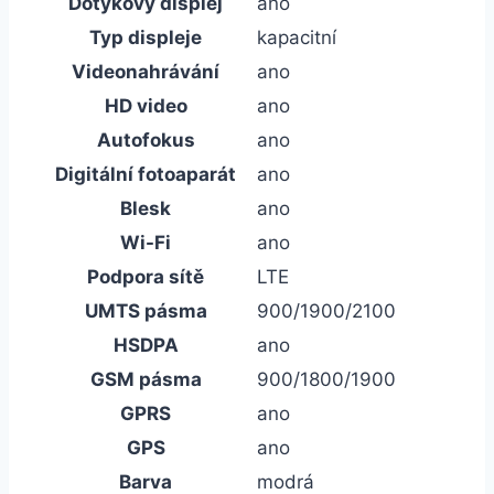
Dotykový displej
ano
Typ displeje
kapacitní
Videonahrávání
ano
HD video
ano
Autofokus
ano
Digitální fotoaparát
ano
Blesk
ano
Wi-Fi
ano
Podpora sítě
LTE
UMTS pásma
900/1900/2100
HSDPA
ano
GSM pásma
900/1800/1900
GPRS
ano
GPS
ano
Barva
modrá