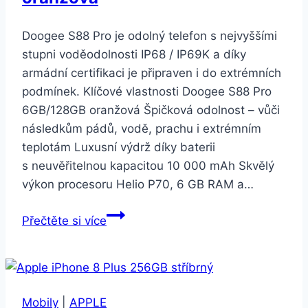
Doogee S88 Pro je odolný telefon s nejvyššími
stupni voděodolnosti IP68 / IP69K a díky
armádní certifikaci je připraven i do extrémních
podmínek. Klíčové vlastnosti Doogee S88 Pro
6GB/128GB oranžová Špičková odolnost – vůči
následkům pádů, vodě, prachu i extrémním
teplotám Luxusní výdrž díky baterii
s neuvěřitelnou kapacitou 10 000 mAh Skvělý
výkon procesoru Helio P70, 6 GB RAM a…
Doogee
Přečtěte si více
S88
Pro
6GB/128GB
oranžová
Mobily
|
APPLE