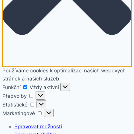
Používáme cookies k optimalizaci našich webových
stránek a našich služeb.
Funkční
Funkční
Vždy aktivní
Předvolby
Předvolby
Statistické
Statistické
Marketingové
Marketingové
Spravovat možnosti