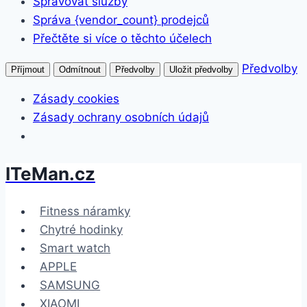
Spravovat služby
Správa {vendor_count} prodejců
Přečtěte si více o těchto účelech
Předvolby
Příjmout
Odmítnout
Předvolby
Uložit předvolby
Zásady cookies
Zásady ochrany osobních údajů
ITeMan.cz
Přeskočit
na
obsah
Fitness náramky
Chytré hodinky
Smart watch
APPLE
SAMSUNG
XIAOMI