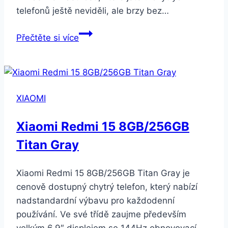
telefonů ještě neviděli, ale brzy bez…
Samsung
Přečtěte si více
Galaxy
S7
G930F
32GB
XIAOMI
černý
Xiaomi Redmi 15 8GB/256GB
Titan Gray
Xiaomi Redmi 15 8GB/256GB Titan Gray je
cenově dostupný chytrý telefon, který nabízí
nadstandardní výbavu pro každodenní
používání. Ve své třídě zaujme především
velkým 6,9″ displejem se 144Hz obnovovací