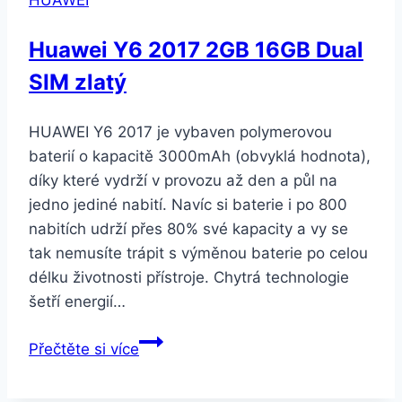
černý
(LEM000011)
Huawei Y6 2017 2GB 16GB Dual
SIM zlatý
HUAWEI Y6 2017 je vybaven polymerovou
baterií o kapacitě 3000mAh (obvyklá hodnota),
díky které vydrží v provozu až den a půl na
jedno jediné nabití. Navíc si baterie i po 800
nabitích udrží přes 80% své kapacity a vy se
tak nemusíte trápit s výměnou baterie po celou
délku životnosti přístroje. Chytrá technologie
šetří energií…
Huawei
Přečtěte si více
Y6
2017