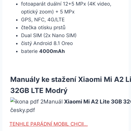
fotoaparát duální 12+5 MPx (4K video,
optický zoom) + 5 MPx
GPS, NFC, 4G/LTE
čtečka otisku prstů
Dual SIM (2x Nano SIM)
čistý Android 8.1 Oreo
baterie
4000mAh
Manuály ke stažení Xiaomi Mi A2 L
32GB LTE Modrý
Manuál
Xiaomi Mi A2 Lite 3GB 3
česky.pdf
TENHLE PARÁDNÍ MOBIL CHCII…