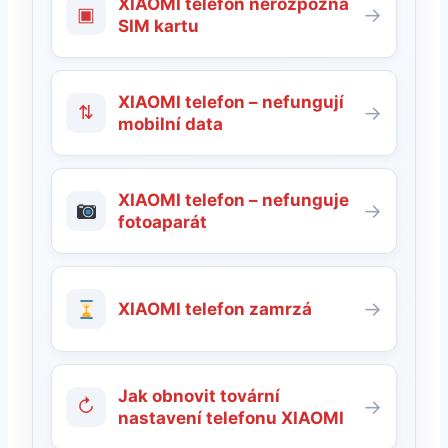
XIAOMI telefon nerozpozná
▣
→
SIM kartu
XIAOMI telefon – nefungují
⇅
→
mobilní data
XIAOMI telefon – nefunguje
→
fotoaparát
→
XIAOMI telefon zamrzá
Jak obnovit tovární
↻
→
nastavení telefonu XIAOMI