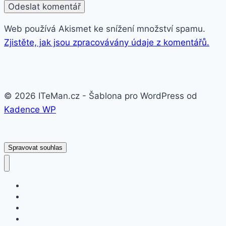
Web používá Akismet ke snížení množství spamu.
Zjistěte, jak jsou zpracovávány údaje z komentářů.
© 2026 ITeMan.cz - Šablona pro WordPress od
Kadence WP
Spravovat souhlas
Fitness náramky
Chytré hodinky
Smart watch
APPLE