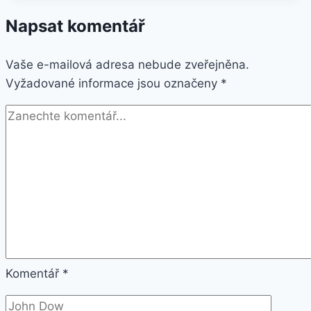
2GB
Napsat komentář
16GB
Dual
Vaše e-mailová adresa nebude zveřejněna.
SIM
Vyžadované informace jsou označeny
zlatý
*
Komentář
*