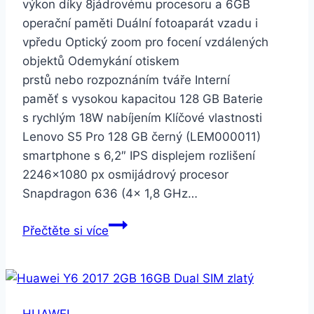
výkon díky 8jádrovému procesoru a 6GB
operační paměti Duální fotoaparát vzadu i
vpředu Optický zoom pro focení vzdálených
objektů Odemykání otiskem
prstů nebo rozpoznáním tváře Interní
paměť s vysokou kapacitou 128 GB Baterie
s rychlým 18W nabíjením Klíčové vlastnosti
Lenovo S5 Pro 128 GB černý (LEM000011)
smartphone s 6,2″ IPS displejem rozlišení
2246×1080 px osmijádrový procesor
Snapdragon 636 (4× 1,8 GHz…
Lenovo
Přečtěte si více
S5
Pro
128
GB
HUAWEI