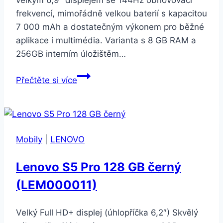
frekvencí, mimořádně velkou baterií s kapacitou
7 000 mAh a dostatečným výkonem pro běžné
aplikace i multimédia. Varianta s 8 GB RAM a
256GB interním úložištěm…
Xiaomi
Přečtěte si více
Redmi
15
8GB/256GB
Titan
Mobily
|
LENOVO
Gray
Lenovo S5 Pro 128 GB černý
(LEM000011)
Velký Full HD+ displej (úhlopříčka 6,2″) Skvělý