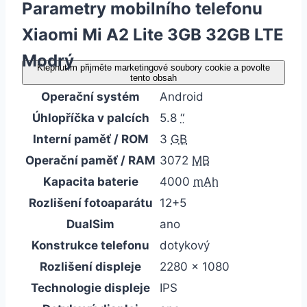
Parametry mobilního telefonu
Xiaomi Mi A2 Lite 3GB 32GB LTE
Modrý
Klepnutím přijměte marketingové soubory cookie a povolte
tento obsah
Operační systém
Android
Úhlopříčka v palcích
5.8
“
Interní paměť / ROM
3
GB
Operační paměť / RAM
3072
MB
Kapacita baterie
4000
mAh
Rozlišení fotoaparátu
12+5
DualSim
ano
Konstrukce telefonu
dotykový
Rozlišení displeje
2280 x 1080
Technologie displeje
IPS