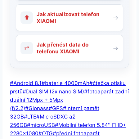
Jak aktualizovat telefon
⬆
→
XIAOMI
Jak přenést data do
⇄
→
telefonu XIAOMI
Štítky
#
Android 8.1
#
baterie 4000mAh
#
čtečka otisku
příspěvků:
prstů
#
Dual SIM (2x nano SIM)
#
fotoaparát zadní
duální 12Mpx + 5Mpx
(f/2.2)
#
Glonass
#
GPS
#
interní paměť
32GB
#
LTE
#
MicroSDXC až
256GB
#
microUSB
#
Mobilní telefon 5.84'' FHD+
2280x1080
#
OTG
#
přední fotoaparát