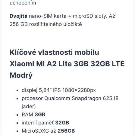
Dvojitá
nano-SIM karta + microSD sloty. Až
256 GB rozšiřitelného úložiště
Klíčové vlastnosti mobilu
Xiaomi Mi A2 Lite 3GB 32GB LTE
Modrý
displej 5,84” IPS 1080x2280px
procesor Qualcomm Snapdragon 625 (8
jader)
RAM
3GB
interní paměť
32GB
MicroSDXC až
256GB