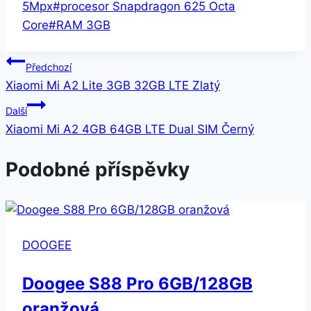
5Mpx
#
procesor Snapdragon 625 Octa
Core
#
RAM 3GB
Navigace
Předchozí
Xiaomi Mi A2 Lite 3GB 32GB LTE Zlatý
pro
Další
příspěvek
Xiaomi Mi A2 4GB 64GB LTE Dual SIM Černý
Podobné příspěvky
DOOGEE
Doogee S88 Pro 6GB/128GB
oranžová