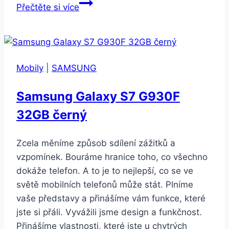
Apple
Přečtěte si více
iPhone
8
Plus
256GB
Mobily
|
SAMSUNG
stříbrný
Samsung Galaxy S7 G930F
32GB černý
Zcela měníme způsob sdílení zážitků a
vzpomínek. Bouráme hranice toho, co všechno
dokáže telefon. A to je to nejlepší, co se ve
světě mobilních telefonů může stát. Plníme
vaše představy a přinášíme vám funkce, které
jste si přáli. Vyvážili jsme design a funkčnost.
Přinášíme vlastnosti, které jste u chytrých