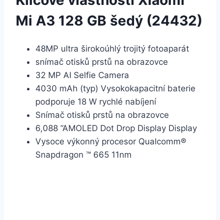
Mi A3 128 GB šedý (24432)
48MP ultra širokoúhlý trojitý fotoaparát
snímač otisků prstů na obrazovce
32 MP AI Selfie Camera
4030 mAh (typ) Vysokokapacitní baterie
podporuje 18 W rychlé nabíjení
Snímač otisků prstů na obrazovce
6,088 “AMOLED Dot Drop Display Display
Vysoce výkonný procesor Qualcomm®
Snapdragon ™ 665 11nm