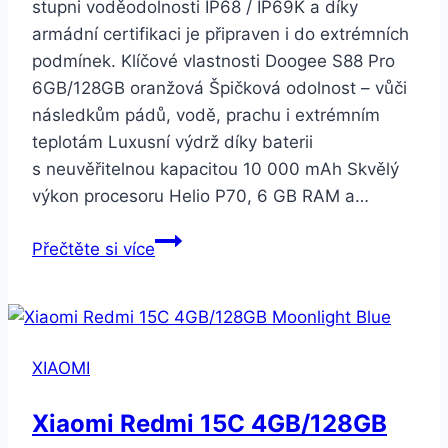
stupni voděodolnosti IP68 / IP69K a díky
armádní certifikaci je připraven i do extrémních
podmínek. Klíčové vlastnosti Doogee S88 Pro
6GB/128GB oranžová Špičková odolnost – vůči
následkům pádů, vodě, prachu i extrémním
teplotám Luxusní výdrž díky baterii
s neuvěřitelnou kapacitou 10 000 mAh Skvělý
výkon procesoru Helio P70, 6 GB RAM a…
Doogee
Přečtěte si více
S88
Pro
6GB/128GB
oranžová
XIAOMI
Xiaomi Redmi 15C 4GB/128GB