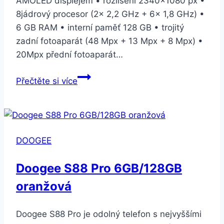
AMOLED displejem • rozlišení 2340×1080 px •
8jádrový procesor (2× 2,2 GHz + 6× 1,8 GHz) •
6 GB RAM • interní paměť 128 GB • trojitý
zadní fotoaparát (48 Mpx + 13 Mpx + 8 Mpx) •
20Mpx přední fotoaparát…
Xiaomi
Přečtěte si více
Mi
9T
128
GB
DOOGEE
Dual
SIM
Doogee S88 Pro 6GB/128GB
černý
oranžová
(23417)
Doogee S88 Pro je odolný telefon s nejvyššími