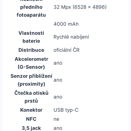
předního
32 Mpx (6528 x 4896)
fotoaparátu
4000 mAh
Vlastnosti
Rychlé nabíjení
baterie
Distribuce
oficiální ČR
Akcelerometr
ano
(G-Sensor)
Senzor přiblížení
ano
(proximity)
Čtečka otisků
ano
prstů
Konektor
USB typ-C
NFC
ne
3,5 jack
ano