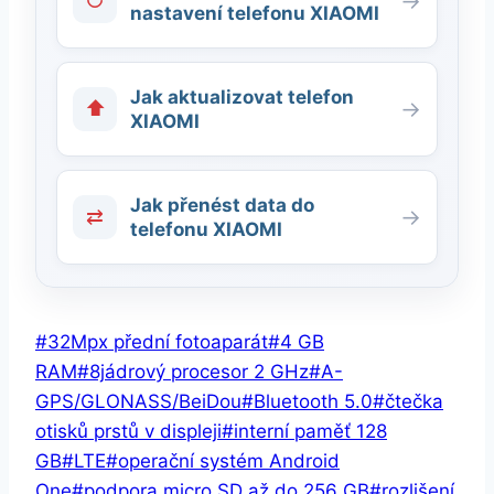
↻
→
nastavení telefonu XIAOMI
Jak aktualizovat telefon
⬆
→
XIAOMI
Jak přenést data do
⇄
→
telefonu XIAOMI
Štítky
#
32Mpx přední fotoaparát
#
4 GB
příspěvků:
RAM
#
8jádrový procesor 2 GHz
#
A-
GPS/GLONASS/BeiDou
#
Bluetooth 5.0
#
čtečka
otisků prstů v displeji
#
interní paměť 128
GB
#
LTE
#
operační systém Android
One
#
podpora micro SD až do 256 GB
#
rozlišení