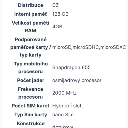
Distribuce
CZ
Interní paměť
128 GB
Velikost paměti
4GB
RAM
Podporované
paměťové karty /
microSD,microSDHC,microSDXC
typ karty
Typ mobilního
Snapdragon 655
procesoru
Počet jader
osmijádrový procesor
Frekvence
2000 MHz
procesoru
Počet SIM karet
Hybridní slot
Typ Sim karty
nano Sim
Konstrukce
dotykový