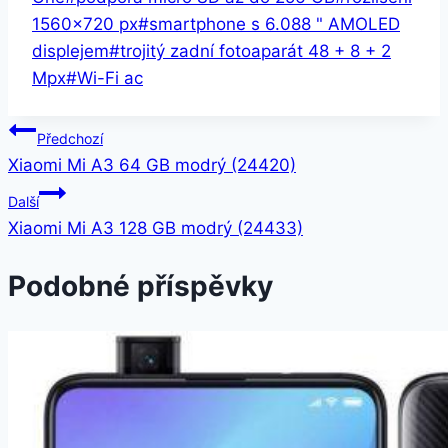
1560×720 px
#
smartphone s 6.088 " AMOLED
displejem
#
trojitý zadní fotoaparát 48 + 8 + 2
Mpx
#
Wi-Fi ac
Navigace
Předchozí
Xiaomi Mi A3 64 GB modrý (24420)
pro
Další
příspěvek
Xiaomi Mi A3 128 GB modrý (24433)
Podobné příspěvky