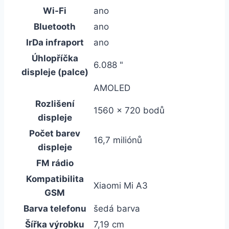
Wi-Fi
ano
Bluetooth
ano
IrDa infraport
ano
Úhlopříčka
6.088 "
displeje (palce)
AMOLED
Rozlišení
1560 x 720 bodů
displeje
Počet barev
16,7 miliónů
displeje
FM rádio
Kompatibilita
Xiaomi Mi A3
GSM
Barva telefonu
šedá barva
Šířka výrobku
7,19 cm