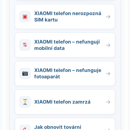
XIAOMI telefon nerozpozná
▣
→
SIM kartu
XIAOMI telefon – nefungují
⇅
→
mobilní data
XIAOMI telefon – nefunguje
→
fotoaparát
→
XIAOMI telefon zamrzá
Jak obnovit tovární