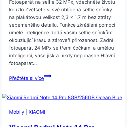
Fotoaparát na selfie 32 MPx, vdechněte životu
kouzlo Zvětšete si své oblíbená selfie snímky
na plakátovou velikost 2,3 x 1,7 m bez ztráty
sebemenšího detailu. Funkce zkrášlení pomocí
umělé inteligence dodá vašim selfie snímkům
okouzlující krásu a zároveň přirozenost. Zadní
fotoaparát 24 MPx se třemi čočkami a umělou
inteligencí, vaše jiskra nikdy nepohasne Hlavní
fotoaparát…
Honor
Přečtěte si více
20
lite
modrý
(51093SKW)
Mobily
|
XIAOMI