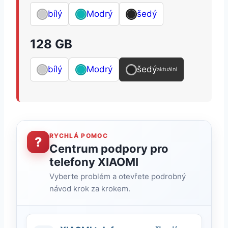
bílý
Modrý
šedý
128 GB
bílý
Modrý
šedý
aktuální
RYCHLÁ POMOC
?
Centrum podpory pro
telefony XIAOMI
Vyberte problém a otevřete podrobný
návod krok za krokem.