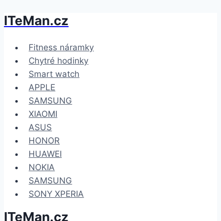
ITeMan.cz
Přeskočit
na
obsah
Fitness náramky
Chytré hodinky
Smart watch
APPLE
SAMSUNG
XIAOMI
ASUS
HONOR
HUAWEI
NOKIA
SAMSUNG
SONY XPERIA
ITeMan.cz