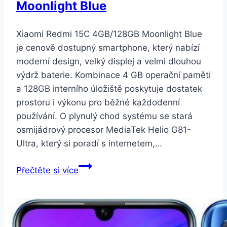
Moonlight Blue
Xiaomi Redmi 15C 4GB/128GB Moonlight Blue
je cenově dostupný smartphone, který nabízí
moderní design, velký displej a velmi dlouhou
výdrž baterie. Kombinace 4 GB operační paměti
a 128GB interního úložiště poskytuje dostatek
prostoru i výkonu pro běžné každodenní
používání. O plynulý chod systému se stará
osmijádrový procesor MediaTek Helio G81-
Ultra, který si poradí s internetem,…
Xiaomi
Přečtěte si více
Redmi
15C
4GB/128GB
Moonlight