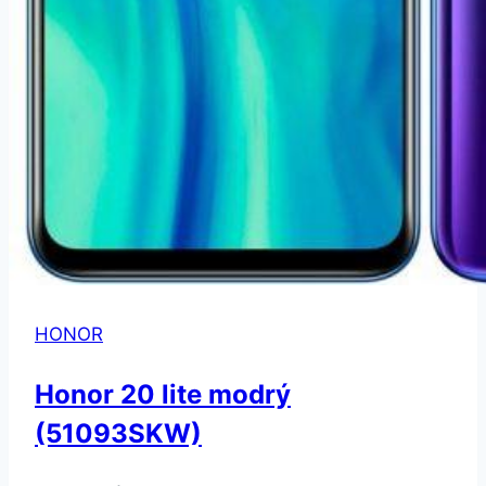
HONOR
Honor 20 lite modrý
(51093SKW)