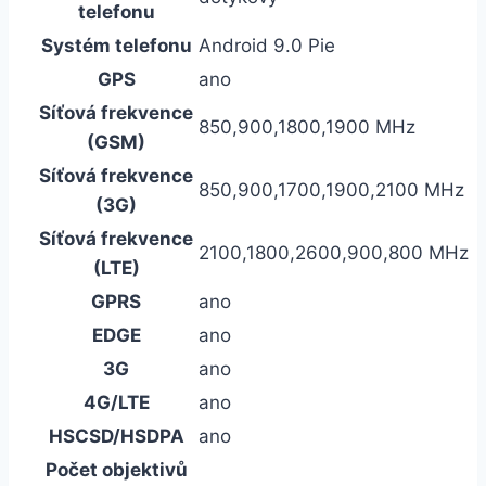
telefonu
Systém telefonu
Android 9.0 Pie
GPS
ano
Síťová frekvence
850,900,1800,1900 MHz
(GSM)
Síťová frekvence
850,900,1700,1900,2100 MHz
(3G)
Síťová frekvence
2100,1800,2600,900,800 MHz
(LTE)
GPRS
ano
EDGE
ano
3G
ano
4G/LTE
ano
HSCSD/HSDPA
ano
Počet objektivů