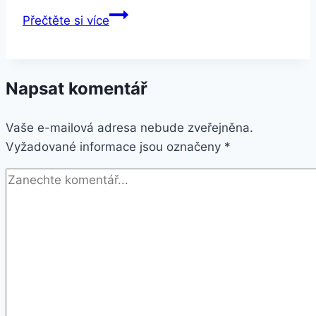
Apple
Přečtěte si více
iPhone
Xs
256
Napsat komentář
GB
Space
Vaše e-mailová adresa nebude zveřejněna.
Grey
Vyžadované informace jsou označeny
*