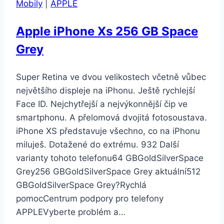
Mobily
|
APPLE
8GB/256GB
Ocean
Apple iPhone Xs 256 GB Space
Blue
Grey
Super Retina ve dvou velikostech včetně vůbec
největšího displeje na iPhonu. Ještě rychlejší
Face ID. Nejchytřejší a nejvýkonnější čip ve
smartphonu. A přelomová dvojitá fotosoustava.
iPhone XS představuje všechno, co na iPhonu
miluješ. Dotažené do extrému. 932 Další
varianty tohoto telefonu64 GBGoldSilverSpace
Grey256 GBGoldSilverSpace Grey aktuální512
GBGoldSilverSpace Grey?Rychlá
pomocCentrum podpory pro telefony
APPLEVyberte problém a…