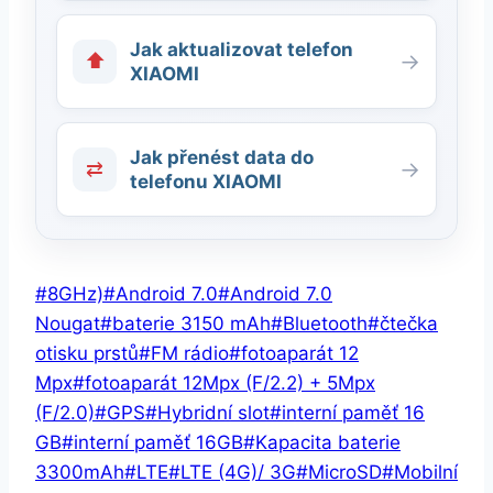
Jak aktualizovat telefon
⬆
→
XIAOMI
Jak přenést data do
⇄
→
telefonu XIAOMI
Štítky
#
8GHz)
#
Android 7.0
#
Android 7.0
příspěvků:
Nougat
#
baterie 3150 mAh
#
Bluetooth
#
čtečka
otisku prstů
#
FM rádio
#
fotoaparát 12
Mpx
#
fotoaparát 12Mpx (F/2.2) + 5Mpx
(F/2.0)
#
GPS
#
Hybridní slot
#
interní paměť 16
GB
#
interní paměť 16GB
#
Kapacita baterie
3300mAh
#
LTE
#
LTE (4G)/ 3G
#
MicroSD
#
Mobilní