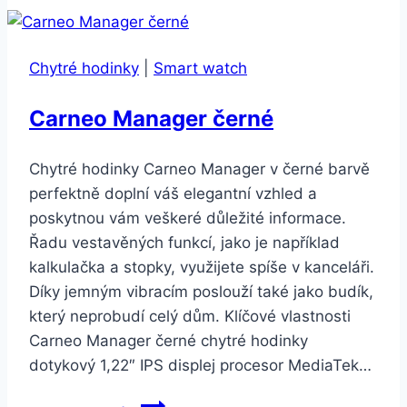
16
Pro
512GB
Chytré hodinky
|
Smart watch
Natural
Titanium
Carneo Manager černé
Chytré hodinky Carneo Manager v černé barvě
perfektně doplní váš elegantní vzhled a
poskytnou vám veškeré důležité informace.
Řadu vestavěných funkcí, jako je například
kalkulačka a stopky, využijete spíše v kanceláři.
Díky jemným vibracím poslouží také jako budík,
který neprobudí celý dům. Klíčové vlastnosti
Carneo Manager černé chytré hodinky
dotykový 1,22″ IPS displej procesor MediaTek…
Carneo