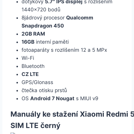
dotykový
5.7″ IPS displej
s rozlišením
1440×720 bodů
8jádrový procesor
Qualcomm
Snapdragon 450
2GB RAM
16GB
interní paměti
fotoaparáty s rozlišením 12 a 5 MPx
Wi-Fi
Bluetooth
CZ LTE
GPS/Glonass
čtečka otisku prstů
OS
Android 7 Nougat
s MIUI v9
Manuály ke stažení Xiaomi Redmi 5
SIM LTE černý