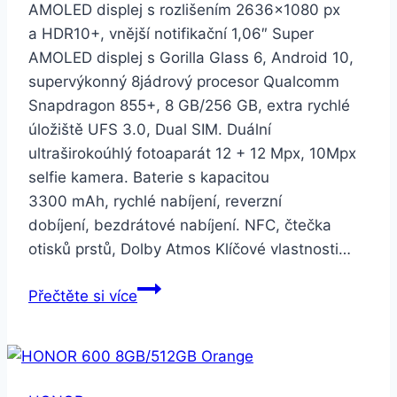
AMOLED displej s rozlišením 2636×1080 px
a HDR10+, vnější notifikační 1,06″ Super
AMOLED displej s Gorilla Glass 6, Android 10,
supervýkonný 8jádrový procesor Qualcomm
Snapdragon 855+, 8 GB/256 GB, extra rychlé
úložiště UFS 3.0, Dual SIM. Duální
ultraširokoúhlý fotoaparát 12 + 12 Mpx, 10Mpx
selfie kamera. Baterie s kapacitou
3300 mAh, rychlé nabíjení, reverzní
dobíjení, bezdrátové nabíjení. NFC, čtečka
otisků prstů, Dolby Atmos Klíčové vlastnosti…
Samsung
Přečtěte si více
Galaxy
Z
Flip
fialový