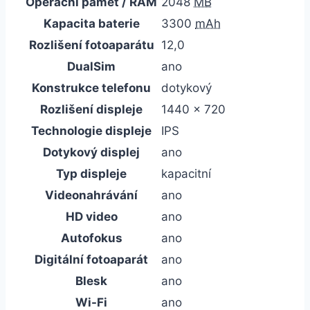
Operační paměť / RAM
2048
MB
Kapacita baterie
3300
mAh
Rozlišení fotoaparátu
12,0
DualSim
ano
Konstrukce telefonu
dotykový
Rozlišení displeje
1440 x 720
Technologie displeje
IPS
Dotykový displej
ano
Typ displeje
kapacitní
Videonahrávání
ano
HD video
ano
Autofokus
ano
Digitální fotoaparát
ano
Blesk
ano
Wi-Fi
ano