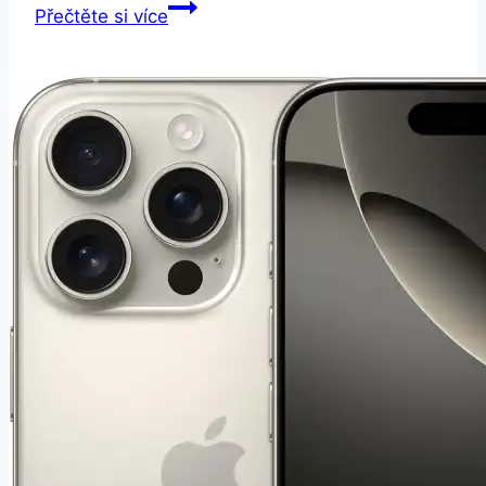
iPhone
Přečtěte si více
16e
128GB
bílý