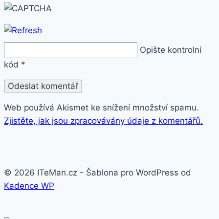
Opište kontrolní
kód
*
Web používá Akismet ke snížení množství spamu.
Zjistěte, jak jsou zpracovávány údaje z komentářů.
© 2026 ITeMan.cz - Šablona pro WordPress od
Kadence WP