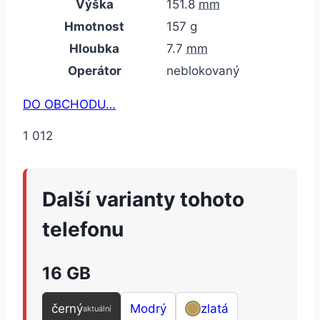
Výška
151.8
mm
Hmotnost
157
g
Hloubka
7.7
mm
Operátor
neblokovaný
DO OBCHODU…
1 012
Další varianty tohoto
telefonu
16 GB
černý
Modrý
zlatá
aktuální