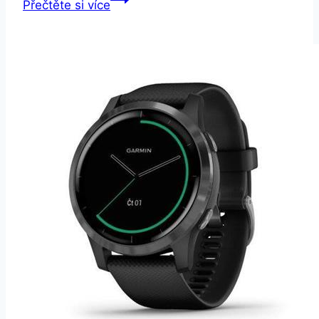
Přečtěte si více
Manager
černé