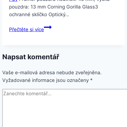
pouzdra: 13 mm Corning Gorilla Glass3
ochranné sklíčko Optický…
Hodinky
Přečtěte si více
Garmin
vívoactive
4
Napsat komentář
Gray/Black
Vaše e-mailová adresa nebude zveřejněna.
Vyžadované informace jsou označeny
*