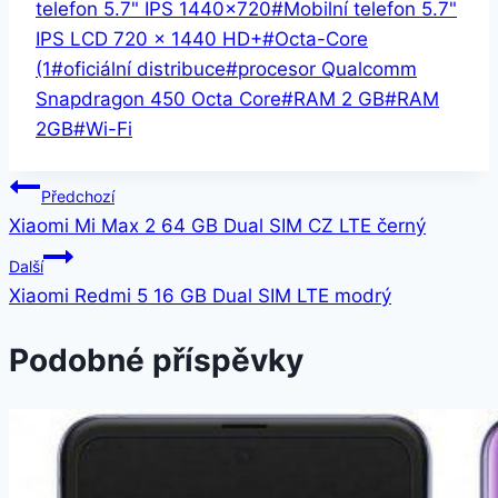
telefon 5.7" IPS 1440x720
#
Mobilní telefon 5.7"
IPS LCD 720 x 1440 HD+
#
Octa-Core
(1
#
oficiální distribuce
#
procesor Qualcomm
Snapdragon 450 Octa Core
#
RAM 2 GB
#
RAM
2GB
#
Wi-Fi
Navigace
Předchozí
Xiaomi Mi Max 2 64 GB Dual SIM CZ LTE černý
pro
Další
příspěvek
Xiaomi Redmi 5 16 GB Dual SIM LTE modrý
Podobné příspěvky