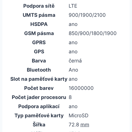
Podpora sítě
LTE
UMTS pásma
900/1900/2100
HSDPA
ano
GSM pásma
850/900/1800/1900
GPRS
ano
GPS
ano
Barva
černá
Bluetooth
Ano
Slot na paměťové karty
ano
Počet barev
16000000
Počet jader procesoru
8
Podpora aplikací
ano
Typ paměťové karty
MicroSD
Šířka
72.8
mm