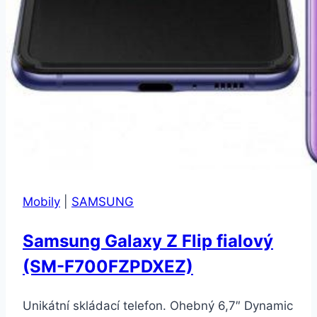
Mobily
|
SAMSUNG
Samsung Galaxy Z Flip fialový
(SM-F700FZPDXEZ)
Unikátní skládací telefon. Ohebný 6,7″ Dynamic