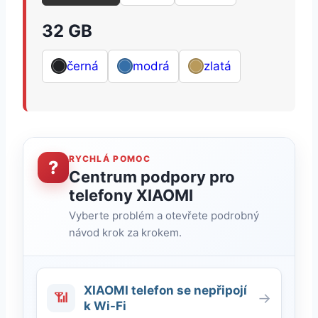
32 GB
černá
modrá
zlatá
RYCHLÁ POMOC
?
Centrum podpory pro
telefony XIAOMI
Vyberte problém a otevřete podrobný
návod krok za krokem.
XIAOMI telefon se nepřipojí
📶
→
k Wi-Fi