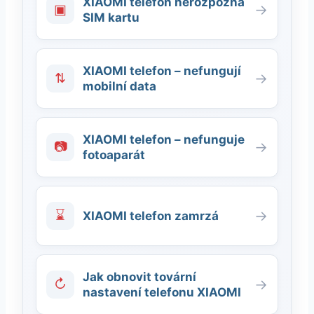
XIAOMI telefon nerozpozná
▣
→
SIM kartu
XIAOMI telefon – nefungují
⇅
→
mobilní data
XIAOMI telefon – nefunguje
📷
→
fotoaparát
⌛
→
XIAOMI telefon zamrzá
Jak obnovit tovární
↻
→
nastavení telefonu XIAOMI