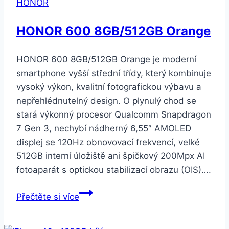
HONOR
(SM-
F700FZPDXEZ)
HONOR 600 8GB/512GB Orange
HONOR 600 8GB/512GB Orange je moderní
smartphone vyšší střední třídy, který kombinuje
vysoký výkon, kvalitní fotografickou výbavu a
nepřehlédnutelný design. O plynulý chod se
stará výkonný procesor Qualcomm Snapdragon
7 Gen 3, nechybí nádherný 6,55″ AMOLED
displej se 120Hz obnovovací frekvencí, velké
512GB interní úložiště ani špičkový 200Mpx AI
fotoaparát s optickou stabilizací obrazu (OIS)….
HONOR
Přečtěte si více
600
8GB/512GB