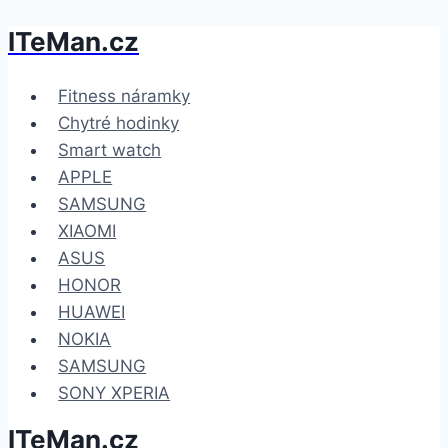
ITeMan.cz
Přeskočit
na
obsah
Fitness náramky
Chytré hodinky
Smart watch
APPLE
SAMSUNG
XIAOMI
ASUS
HONOR
HUAWEI
NOKIA
SAMSUNG
SONY XPERIA
ITeMan.cz