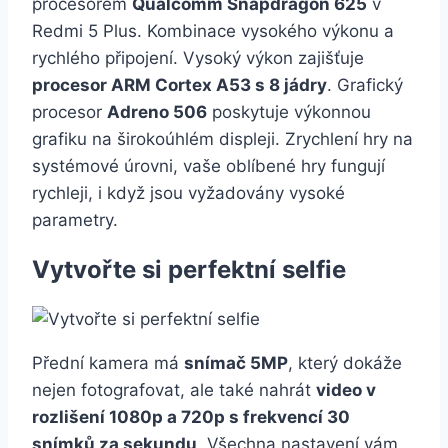
procesorem
Qualcomm Snapdragon 625
v
Redmi 5 Plus. Kombinace vysokého výkonu a
rychlého připojení. Vysoký výkon zajišťuje
procesor ARM Cortex A53 s 8 jádry
. Grafický
procesor
Adreno 506
poskytuje výkonnou
grafiku na širokoúhlém displeji. Zrychlení hry na
systémové úrovni, vaše oblíbené hry fungují
rychleji, i když jsou vyžadovány vysoké
parametry.
Vytvořte si perfektní selfie
Přední kamera má
snímač 5MP
, který dokáže
nejen fotografovat, ale také nahrát
video v
rozlišení 1080p a 720p s frekvencí 30
snímků za sekundu
. Všechna nastavení vám