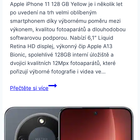
Apple iPhone 11 128 GB Yellow je i několik let
po uvedení na trh velmi oblíbeným
smartphonem díky výbornému poměru mezi
výkonem, kvalitou fotoaparátů a dlouhodobou
softwarovou podporou. Nabízí 6,1″ Liquid
Retina HD displej, výkonný čip Apple A13
Bionic, spolehlivé 128GB interní úložiště a
dvojici kvalitních 12Mpx fotoaparátů, které
pořizují výborné fotografie i videa ve…
Apple
Přečtěte si více
iPhone
11
128
GB
–
Yellow