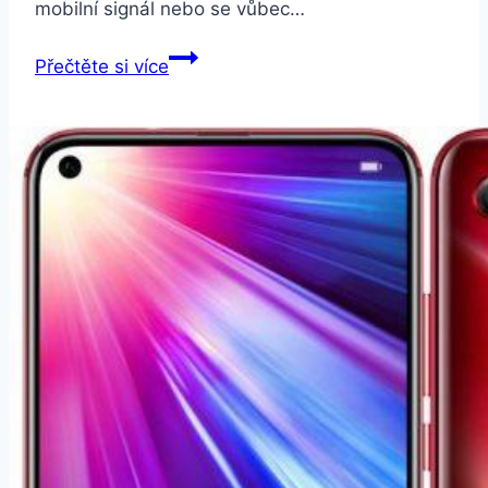
mobilní signál nebo se vůbec…
APPLE
Přečtěte si více
telefon
nerozpozná
SIM
kartu