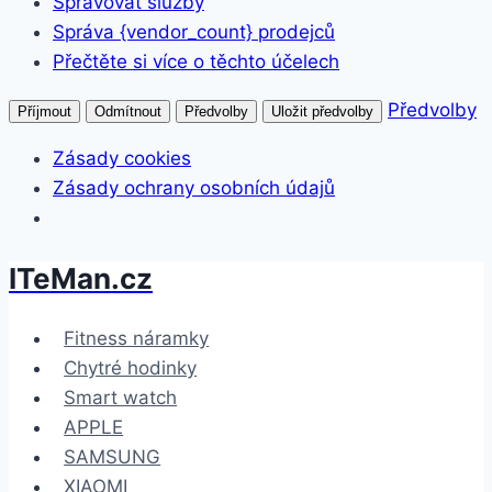
Spravovat služby
Správa {vendor_count} prodejců
Přečtěte si více o těchto účelech
Předvolby
Příjmout
Odmítnout
Předvolby
Uložit předvolby
Zásady cookies
Zásady ochrany osobních údajů
ITeMan.cz
Přeskočit
na
obsah
Fitness náramky
Chytré hodinky
Smart watch
APPLE
SAMSUNG
XIAOMI