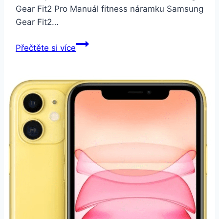
Gear Fit2 Pro Manuál fitness náramku Samsung
Gear Fit2…
Samsung
Přečtěte si více
Gear
Fit2
Pro
černý/
červený