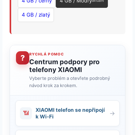
4 GB / černý
4 GB / Modrý
aktuální
4 GB / zlatý
RYCHLÁ POMOC
?
Centrum podpory pro
telefony XIAOMI
Vyberte problém a otevřete podrobný
návod krok za krokem.
XIAOMI telefon se nepřipojí
📶
→
k Wi-Fi