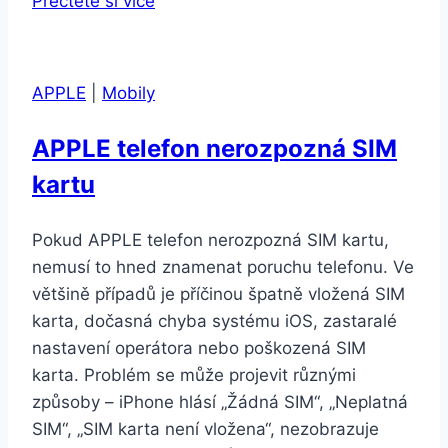
Přečtěte si více
Magic8
Lite
8GB/256GB
APPLE
|
Mobily
Midnight
Black
APPLE telefon nerozpozná SIM
kartu
Pokud APPLE telefon nerozpozná SIM kartu,
nemusí to hned znamenat poruchu telefonu. Ve
většině případů je příčinou špatně vložená SIM
karta, dočasná chyba systému iOS, zastaralé
nastavení operátora nebo poškozená SIM
karta. Problém se může projevit různými
způsoby – iPhone hlásí „Žádná SIM“, „Neplatná
SIM“, „SIM karta není vložena“, nezobrazuje