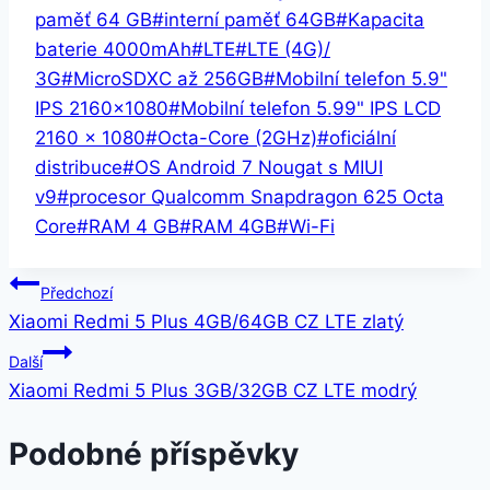
paměť 64 GB
#
interní paměť 64GB
#
Kapacita
baterie 4000mAh
#
LTE
#
LTE (4G)/
3G
#
MicroSDXC až 256GB
#
Mobilní telefon 5.9"
IPS 2160x1080
#
Mobilní telefon 5.99" IPS LCD
2160 x 1080
#
Octa-Core (2GHz)
#
oficiální
distribuce
#
OS Android 7 Nougat s MIUI
v9
#
procesor Qualcomm Snapdragon 625 Octa
Core
#
RAM 4 GB
#
RAM 4GB
#
Wi-Fi
Navigace
Předchozí
Xiaomi Redmi 5 Plus 4GB/64GB CZ LTE zlatý
pro
Další
příspěvek
Xiaomi Redmi 5 Plus 3GB/32GB CZ LTE modrý
Podobné příspěvky