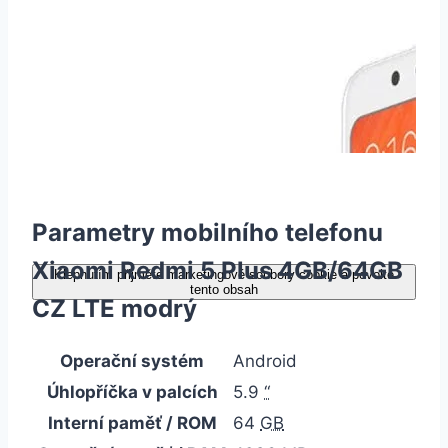
Parametry mobilního telefonu
Xiaomi Redmi 5 Plus 4GB/64GB
Klepnutím přijměte marketingové soubory cookie a povolte
tento obsah
CZ LTE modrý
Operační systém
Android
Úhlopříčka v palcích
5.9
“
Interní paměť / ROM
64
GB