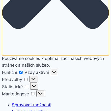
Používáme cookies k optimalizaci našich webových
stránek a našich služeb.
Funkční
Funkční
Vždy aktivní
Předvolby
Předvolby
Statistické
Statistické
Marketingové
Marketingové
Spravovat možnosti