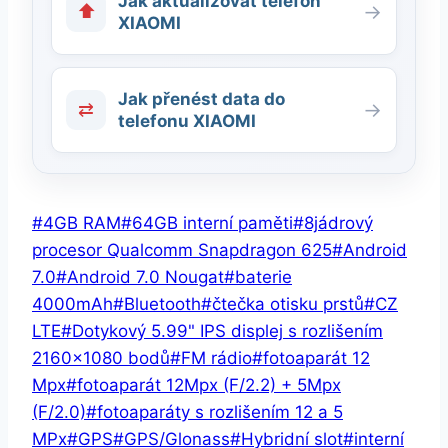
Jak aktualizovat telefon
⬆
→
XIAOMI
Jak přenést data do
⇄
→
telefonu XIAOMI
Štítky
#
4GB RAM
#
64GB interní paměti
#
8jádrový
příspěvků:
procesor Qualcomm Snapdragon 625
#
Android
7.0
#
Android 7.0 Nougat
#
baterie
4000mAh
#
Bluetooth
#
čtečka otisku prstů
#
CZ
LTE
#
Dotykový 5.99" IPS displej s rozlišením
2160×1080 bodů
#
FM rádio
#
fotoaparát 12
Mpx
#
fotoaparát 12Mpx (F/2.2) + 5Mpx
(F/2.0)
#
fotoaparáty s rozlišením 12 a 5
MPx
#
GPS
#
GPS/Glonass
#
Hybridní slot
#
interní