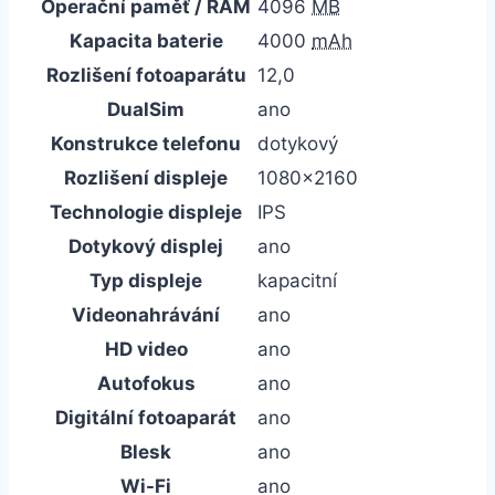
Operační paměť / RAM
4096
MB
Kapacita baterie
4000
mAh
Rozlišení fotoaparátu
12,0
DualSim
ano
Konstrukce telefonu
dotykový
Rozlišení displeje
1080×2160
Technologie displeje
IPS
Dotykový displej
ano
Typ displeje
kapacitní
Videonahrávání
ano
HD video
ano
Autofokus
ano
Digitální fotoaparát
ano
Blesk
ano
Wi-Fi
ano