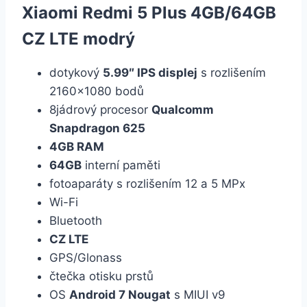
Xiaomi Redmi 5 Plus 4GB/64GB
CZ LTE modrý
dotykový
5.99″ IPS displej
s rozlišením
2160×1080 bodů
8jádrový procesor
Qualcomm
Snapdragon 625
4GB RAM
64GB
interní paměti
fotoaparáty s rozlišením 12 a 5 MPx
Wi-Fi
Bluetooth
CZ LTE
GPS/Glonass
čtečka otisku prstů
OS
Android 7 Nougat
s MIUI v9