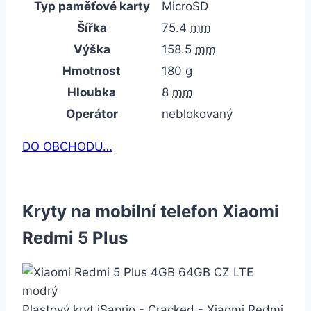
Typ paměťové karty
MicroSD
Šířka
75.4
mm
Výška
158.5
mm
Hmotnost
180
g
Hloubka
8
mm
Operátor
neblokovaný
DO OBCHODU…
Kryty na mobilní telefon Xiaomi
Redmi 5 Plus
Plastový kryt iSaprio - Cracked - Xiaomi Redmi