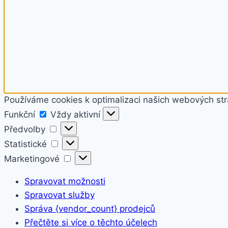
Používáme cookies k optimalizaci našich webových str
Funkční
Funkční
Vždy aktivní
Předvolby
Předvolby
Statistické
Statistické
Marketingové
Marketingové
Spravovat možnosti
Spravovat služby
Správa {vendor_count} prodejců
Přečtěte si více o těchto účelech