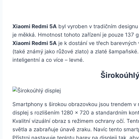
Xiaomi Redmi 5A
byl vyroben v tradičním design
je měkká. Hmotnost tohoto zařízení je pouze 137 g
Xiaomi Redmi 5A
je k dostání ve třech barevných v
(také známý jako růžové zlato) a zlaté šampaňské.
inteligentní a co více – levné.
Širokoúhlý
Smartphony s širokou obrazovkou jsou trendem v 
displej s rozlišením 1280 × 720 a standardním ko
Kvalitní vizuální obraz s režimem ochrany očí. Te
světla a zabraňuje únavě zraku. Navíc tento smart
Přístroj nastavuje teplotu barev na displeji tak, a