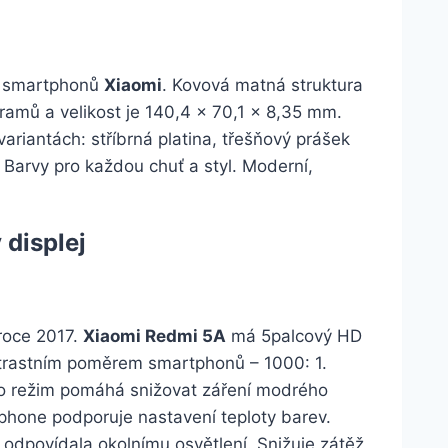
u smartphonů
Xiaomi
. Kovová matná struktura
ramů a velikost je 140,4 × 70,1 × 8,35 mm.
ariantách: stříbrná platina, třešňový prášek
 Barvy pro každou chuť a styl. Moderní,
 displej
roce 2017.
Xiaomi Redmi 5A
má 5palcový HD
ntrastním poměrem smartphonů – 1000: 1.
nto režim pomáhá snižovat záření modrého
phone podporuje nastavení teploty barev.
by odpovídala okolnímu osvětlení. Snižuje zátěž