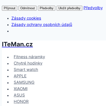
Předvolby
Příjmout
Odmítnout
Předvolby
Uložit předvolby
Zásady cookies
Zásady ochrany osobních údajů
ITeMan.cz
Přeskočit
na
obsah
Fitness náramky
Chytré hodinky
Smart watch
APPLE
SAMSUNG
XIAOMI
ASUS
HONOR