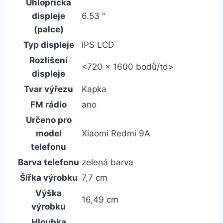
Úhlopříčka
displeje
6.53 “
(palce)
Typ displeje
IPS LCD
Rozlišení
<720 x 1600 bodů/td>
displeje
Tvar výřezu
Kapka
FM rádio
ano
Určeno pro
model
Xiaomi Redmi 9A
telefonu
Barva telefonu
zelená barva
Šířka výrobku
7,7 cm
Výška
16,49 cm
výrobku
Hloubka