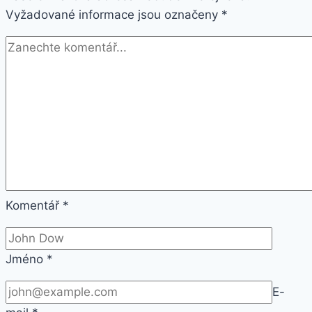
Vyžadované informace jsou označeny
černý
*
(25540)
Komentář
*
Jméno
*
E-