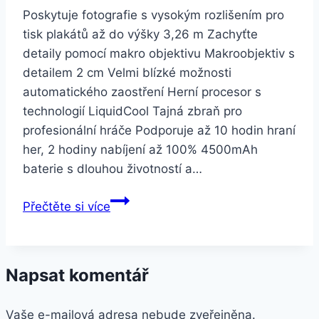
Poskytuje fotografie s vysokým rozlišením pro
tisk plakátů až do výšky 3,26 m Zachyťte
detaily pomocí makro objektivu Makroobjektiv s
detailem 2 cm Velmi blízké možnosti
automatického zaostření Herní procesor s
technologií LiquidCool Tajná zbraň pro
profesionální hráče Podporuje až 10 hodin hraní
her, 2 hodiny nabíjení až 100% 4500mAh
baterie s dlouhou životností a…
Xiaomi
Přečtěte si více
Redmi
Note
8
Napsat komentář
Pro
128
Vaše e-mailová adresa nebude zveřejněna.
GB