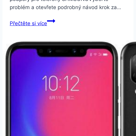
problém a otevřete podrobný návod krok za…
Samsung
Přečtěte si více
Galaxy
J5
2017
J530
Dual
SIM
LTE
CZ
černý