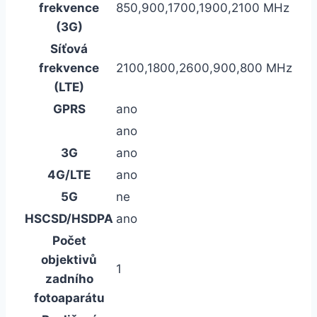
frekvence
850,900,1700,1900,2100 MHz
(3G)
Síťová
frekvence
2100,1800,2600,900,800 MHz
(LTE)
GPRS
ano
ano
3G
ano
4G/LTE
ano
5G
ne
HSCSD/HSDPA
ano
Počet
objektivů
1
zadního
fotoaparátu