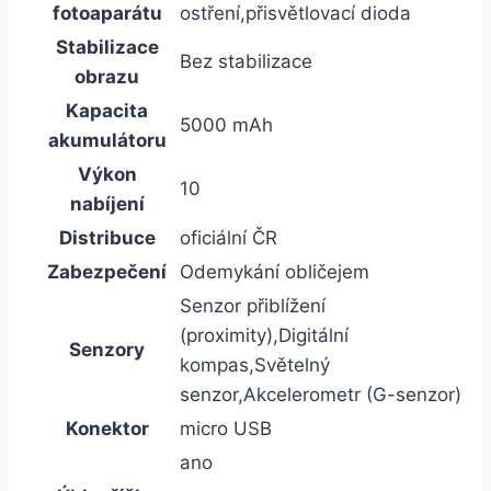
fotoaparátu
ostření,přisvětlovací dioda
Stabilizace
Bez stabilizace
obrazu
Kapacita
5000 mAh
akumulátoru
Výkon
10
nabíjení
Distribuce
oficiální ČR
Zabezpečení
Odemykání obličejem
Senzor přiblížení
(proximity),Digitální
Senzory
kompas,Světelný
senzor,Akcelerometr (G-senzor)
Konektor
micro USB
ano