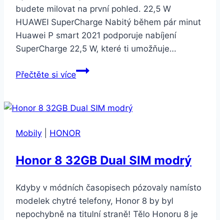
budete milovat na první pohled. 22,5 W
HUAWEI SuperCharge Nabitý během pár minut
Huawei P smart 2021 podporuje nabíjení
SuperCharge 22,5 W, které ti umožňuje…
Huawei
Přečtěte si více
P
smart
2021
4GB/128GB
Mobily
|
HONOR
Midnight
Black
Honor 8 32GB Dual SIM modrý
Kdyby v módních časopisech pózovaly namísto
modelek chytré telefony, Honor 8 by byl
nepochybně na titulní straně! Tělo Honoru 8 je