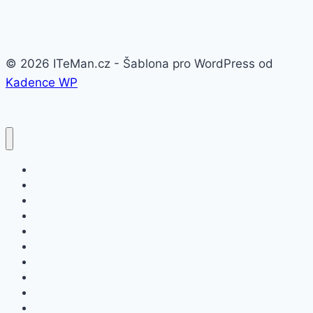
© 2026 ITeMan.cz - Šablona pro WordPress od
Kadence WP
Fitness náramky
Chytré hodinky
Smart watch
APPLE
SAMSUNG
XIAOMI
ASUS
HONOR
HUAWEI
NOKIA