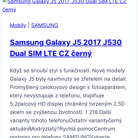
Mobily
|
SAMSUNG
Samsung Galaxy J5 2017 J530
Dual SIM LTE CZ černý
Když se snoubí styl s funkčností. Nové modely
Galaxy J5 byly navrhnuty se zřetelem na detail.
Promyšlený celokovový design s fotoaparátem,
který nevystupuje z telefonu, doplňuje
5,2palcový HD displej chráněný tvrzeným 2.5D
sklem se zvýšenou životností. 1 218 Další
varianty tohoto telefonuOstatní variantyčerný
aktuálníModrýzlatý?Rychlá pomocCentrum
podpory pro telefony SAMSUNGVyberte