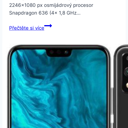
2246×1080 px osmijádrový procesor
Snapdragon 636 (4× 1,8 GHz…
Lenovo
Přečtěte si více
S5
Pro
128
GB
černý
(LEM000011)