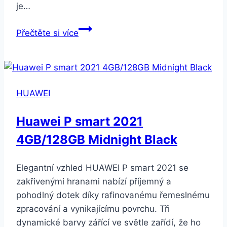
je…
Honor
Přečtěte si více
9X
Lite
černý
(51095GHM)
HUAWEI
Huawei P smart 2021
4GB/128GB Midnight Black
Elegantní vzhled HUAWEI P smart 2021 se
zakřivenými hranami nabízí příjemný a
pohodlný dotek díky rafinovanému řemeslnému
zpracování a vynikajícímu povrchu. Tři
dynamické barvy zářící ve světle zařídí, že ho