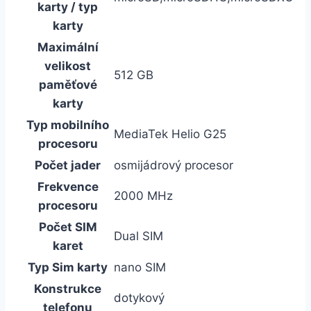
karty / typ
karty
Maximální
velikost
512 GB
paměťové
karty
Typ mobilního
MediaTek Helio G25
procesoru
Počet jader
osmijádrový procesor
Frekvence
2000 MHz
procesoru
Počet SIM
Dual SIM
karet
Typ Sim karty
nano SIM
Konstrukce
dotykový
telefonu