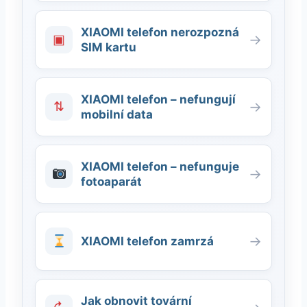
XIAOMI telefon nerozpozná
▣
→
SIM kartu
XIAOMI telefon – nefungují
⇅
→
mobilní data
XIAOMI telefon – nefunguje
→
fotoaparát
→
XIAOMI telefon zamrzá
Jak obnovit tovární