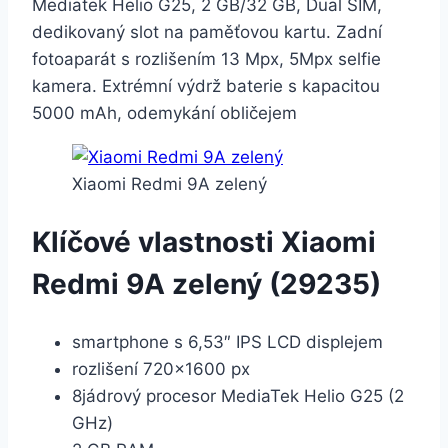
Mediatek Helio G25, 2 GB/32 GB, Dual SIM,
dedikovaný slot na paměťovou kartu. Zadní
fotoaparát s rozlišením 13 Mpx, 5Mpx selfie
kamera. Extrémní výdrž baterie s kapacitou
5000 mAh, odemykání obličejem
Xiaomi Redmi 9A zelený
Klíčové vlastnosti Xiaomi
Redmi 9A zelený (29235)
smartphone s 6,53″ IPS LCD displejem
rozlišení 720×1600 px
8jádrový procesor MediaTek Helio G25 (2
GHz)