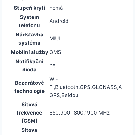
Stupeň krytí
nemá
Systém
Android
telefonu
Nádstavba
MIUI
systému
Mobilní služby
GMS
Notifikační
ne
dioda
Wi-
Bezdrátové
Fi,Bluetooth,GPS,GLONASS,A-
technologie
GPS,Beidou
Síťová
frekvence
850,900,1800,1900 MHz
(GSM)
Síťová