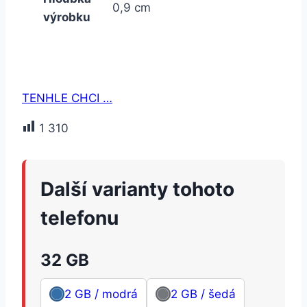
0,9 cm
výrobku
TENHLE CHCI …
1 310
Další varianty tohoto
telefonu
32 GB
2 GB / modrá
2 GB / šedá