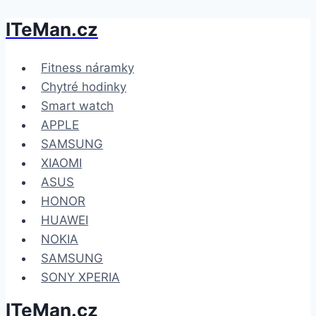
ITeMan.cz
Přeskočit
na
obsah
Fitness náramky
Chytré hodinky
Smart watch
APPLE
SAMSUNG
XIAOMI
ASUS
HONOR
HUAWEI
NOKIA
SAMSUNG
SONY XPERIA
ITeMan.cz