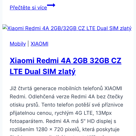
Samsung
Přečtěte si více
Galaxy
S20
Ultra
5G
Mobily
|
XIAOMI
šedý
(SM-
Xiaomi Redmi 4A 2GB 32GB CZ
G988BZADEUE)
LTE Dual SIM zlatý
Již čtvrtá generace mobilních telefonů XIAOMI
Redmi. Odlehčená verze Redmi 4A bez čtečky
otisku prstů. Tento telefon potěší své příznivce
přijatelnou cenou, rychlým 4G LTE, 13Mpx
fotoaparátem. Redmi 4A má 5″ HD displej s
rozlišením 1280 × 720 pixelů, která poskytuje