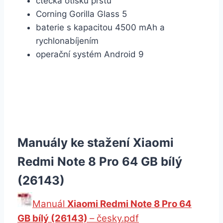
čtečka otisků prstů
Corning Gorilla Glass 5
baterie s kapacitou 4500 mAh a
rychlonabíjením
operační systém Android 9
Manuály ke stažení Xiaomi
Redmi Note 8 Pro 64 GB bílý
(26143)
Manuál
Xiaomi Redmi Note 8 Pro 64
GB bílý (26143)
– česky.pdf