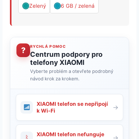
Zelený
6 GB / zelená
RYCHLÁ POMOC
?
Centrum podpory pro
telefony XIAOMI
Vyberte problém a otevřete podrobný
návod krok za krokem.
XIAOMI telefon se nepřipojí
→
k Wi-Fi
XIAOMI telefon nefunguje
ᛒ
→