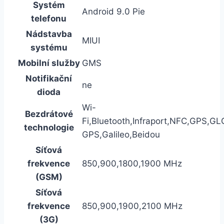
Systém
Android 9.0 Pie
telefonu
Nádstavba
MIUI
systému
Mobilní služby
GMS
Notifikační
ne
dioda
Wi-
Bezdrátové
Fi,Bluetooth,Infraport,NFC,GPS,G
technologie
GPS,Galileo,Beidou
Síťová
frekvence
850,900,1800,1900 MHz
(GSM)
Síťová
frekvence
850,900,1900,2100 MHz
(3G)