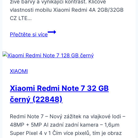
živé barvy a vynikající kontrast. Klíčové
vlastnosti mobilu Xiaomi Redmi 4A 2GB/32GB
CZ LTE…
Xiaomi
Přečtěte si více
Redmi
4A
2GB
32GB
XIAOMI
CZ
LTE
Xiaomi Redmi Note 7 32 GB
Dual
černý (22848)
SIM
zlatý
Redmi Note 7 – Nový zážitek na vlajkové lodi –
48MP + 5MP AI zadní zadní kamera – 1,6μm
Super Pixel 4 v 1 Čím více pixelů, tím je obraz