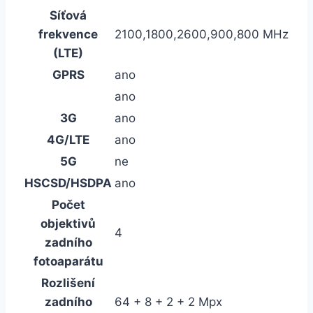
Síťová
frekvence
2100,1800,2600,900,800 MHz
(LTE)
GPRS
ano
ano
3G
ano
4G/LTE
ano
5G
ne
HSCSD/HSDPA
ano
Počet
objektivů
4
zadního
fotoaparátu
Rozlišení
zadního
64 + 8 + 2 + 2 Mpx