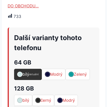
DO OBCHODU…
733
Další varianty tohoto
telefonu
64 GB
bílý
Modrý
Zelený
aktuální
128 GB
bílý
černý
Modrý