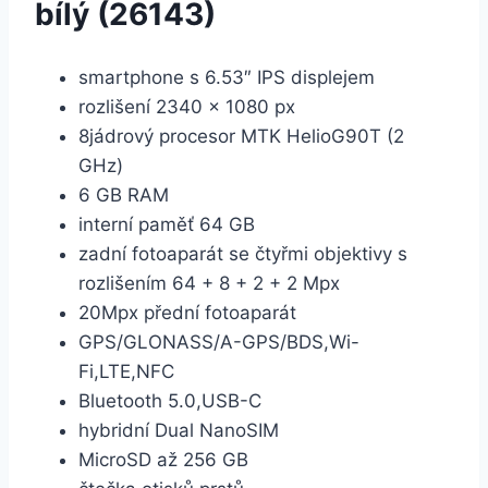
bílý (26143)
smartphone s 6.53″ IPS displejem
rozlišení 2340 × 1080 px
8jádrový procesor MTK HelioG90T (2
GHz)
6 GB RAM
interní paměť 64 GB
zadní fotoaparát se čtyřmi objektivy s
rozlišením 64 + 8 + 2 + 2 Mpx
20Mpx přední fotoaparát
GPS/GLONASS/A-GPS/BDS,Wi-
Fi,LTE,NFC
Bluetooth 5.0,USB-C
hybridní Dual NanoSIM
MicroSD až 256 GB