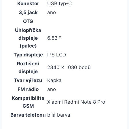
Konektor
USB typ-C
3,5 jack
ano
OTG
Úhlopříčka
displeje
6.53 "
(palce)
Typ displeje
IPS LCD
Rozlišení
2340 x 1080 bodů
displeje
Tvar výřezu
Kapka
FM rádio
ano
Kompatibilita
Xiaomi Redmi Note 8 Pro
GSM
Barva telefonu
bílá barva