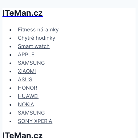
ITeMan.cz
Přeskočit
na
obsah
Fitness náramky
Chytré hodinky
Smart watch
APPLE
SAMSUNG
XIAOMI
ASUS
HONOR
HUAWEI
NOKIA
SAMSUNG
SONY XPERIA
ITeMan.cz