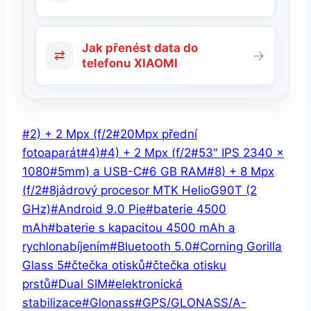
Jak přenést data do
⇄
→
telefonu XIAOMI
Štítky
#
2) + 2 Mpx (f/2
#
20Mpx přední
příspěvků:
fotoaparát
#
4)
#
4) + 2 Mpx (f/2
#
53" IPS 2340 ×
1080
#
5mm) a USB-C
#
6 GB RAM
#
8) + 8 Mpx
(f/2
#
8jádrový procesor MTK HelioG90T (2
GHz)
#
Android 9.0 Pie
#
baterie 4500
mAh
#
baterie s kapacitou 4500 mAh a
rychlonabíjením
#
Bluetooth 5.0
#
Corning Gorilla
Glass 5
#
čtečka otisků
#
čtečka otisku
prstů
#
Dual SIM
#
elektronická
stabilizace
#
Glonass
#
GPS/GLONASS/A-