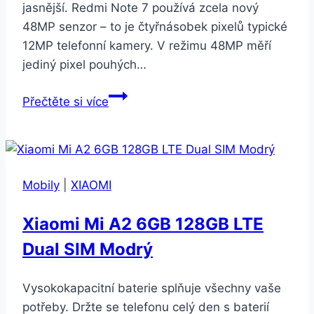
jasnější. Redmi Note 7 používá zcela nový
48MP senzor – to je čtyřnásobek pixelů typické
12MP telefonní kamery. V režimu 48MP měří
jediný pixel pouhých…
Xiaomi
Přečtěte si více
Redmi
Note
7
32
Mobily
|
XIAOMI
GB
černý
Xiaomi Mi A2 6GB 128GB LTE
(22848)
Dual SIM Modrý
Vysokokapacitní baterie splňuje všechny vaše
potřeby. Držte se telefonu celý den s baterií