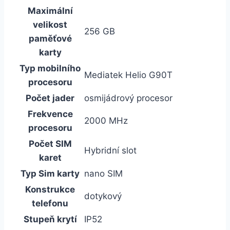
Maximální
velikost
256 GB
paměťové
karty
Typ mobilního
Mediatek Helio G90T
procesoru
Počet jader
osmijádrový procesor
Frekvence
2000 MHz
procesoru
Počet SIM
Hybridní slot
karet
Typ Sim karty
nano SIM
Konstrukce
dotykový
telefonu
Stupeň krytí
IP52