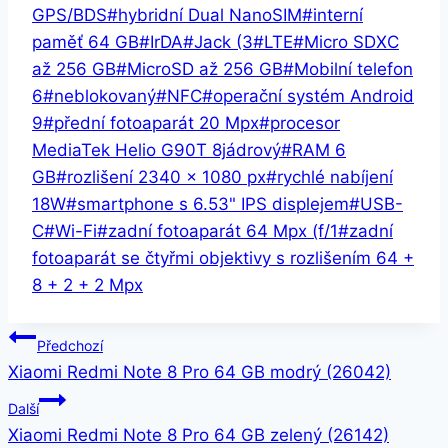
GPS/BDS
#
hybridní Dual NanoSIM
#
interní
paměť 64 GB
#
IrDA
#
Jack (3
#
LTE
#
Micro SDXC
až 256 GB
#
MicroSD až 256 GB
#
Mobilní telefon
6
#
neblokovaný
#
NFC
#
operační systém Android
9
#
přední fotoaparát 20 Mpx
#
procesor
MediaTek Helio G90T 8jádrový
#
RAM 6
GB
#
rozlišení 2340 × 1080 px
#
rychlé nabíjení
18W
#
smartphone s 6.53" IPS displejem
#
USB-
C
#
Wi-Fi
#
zadní fotoaparát 64 Mpx (f/1
#
zadní
fotoaparát se čtyřmi objektivy s rozlišením 64 +
8 + 2 + 2 Mpx
Navigace
Předchozí
Xiaomi Redmi Note 8 Pro 64 GB modrý (26042)
pro
Další
příspěvek
Xiaomi Redmi Note 8 Pro 64 GB zelený (26142)