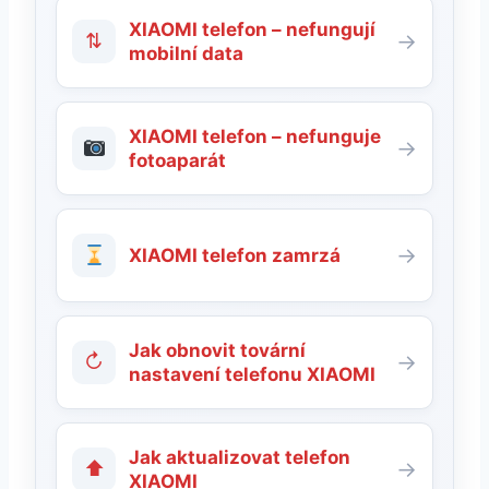
XIAOMI telefon – nefungují
⇅
→
mobilní data
XIAOMI telefon – nefunguje
→
fotoaparát
→
XIAOMI telefon zamrzá
Jak obnovit tovární
↻
→
nastavení telefonu XIAOMI
Jak aktualizovat telefon
⬆
→
XIAOMI