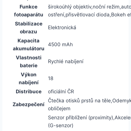
Funkce
širokoúhlý objektiv,noční režim,au
fotoaparátu
ostření,přisvětlovací dioda,Bokeh e
Stabilizace
Elektronická
obrazu
Kapacita
4500 mAh
akumulátoru
Vlastnosti
Rychlé nabíjení
baterie
Výkon
18
nabíjení
Distribuce
oficiální ČR
Čtečka otisků prstů na těle,Odemy
Zabezpečení
obličejem
Senzor přiblížení (proximity),Akcel
(G-senzor)