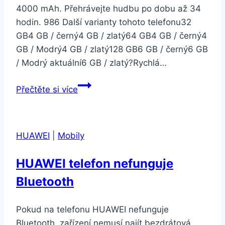
4000 mAh. Přehrávejte hudbu po dobu až 34
hodin. 986 Další varianty tohoto telefonu32
GB4 GB / černý4 GB / zlatý64 GB4 GB / černý4
GB / Modrý4 GB / zlatý128 GB6 GB / černý6 GB
/ Modrý aktuální6 GB / zlatý?Rychlá…
Xiaomi
Přečtěte si více
Mi
A2
6GB
HUAWEI
|
Mobily
128GB
LTE
HUAWEI telefon nefunguje
Dual
Bluetooth
SIM
Modrý
Pokud na telefonu HUAWEI nefunguje
Bluetooth, zařízení nemusí najít bezdrátová