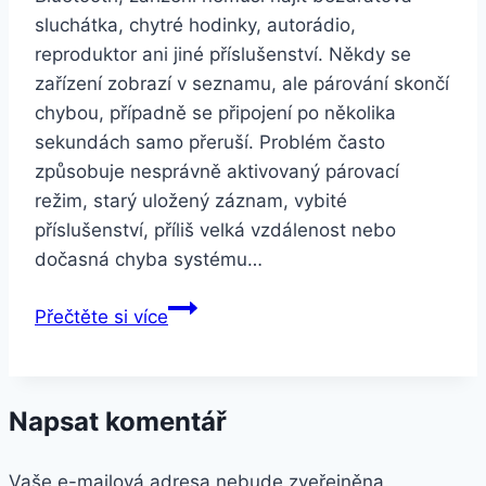
sluchátka, chytré hodinky, autorádio,
reproduktor ani jiné příslušenství. Někdy se
zařízení zobrazí v seznamu, ale párování skončí
chybou, případně se připojení po několika
sekundách samo přeruší. Problém často
způsobuje nesprávně aktivovaný párovací
režim, starý uložený záznam, vybité
příslušenství, příliš velká vzdálenost nebo
dočasná chyba systému…
HUAWEI
Přečtěte si více
telefon
nefunguje
Bluetooth
Napsat komentář
Vaše e-mailová adresa nebude zveřejněna.