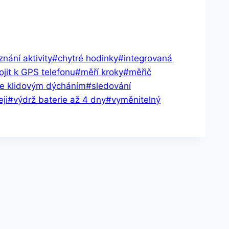
nání aktivity
#
chytré hodinky
#
integrovaná
pojit k GPS telefonu
#
měří kroky
#
měřič
e klidovým dýcháním
#
sledování
ji
#
výdrž baterie až 4 dny
#
vyměnitelný