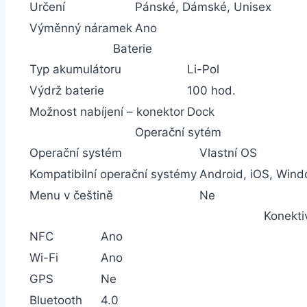
Určení
Pánské, Dámské, Unisex
Výměnný náramek
Ano
Baterie
Typ akumulátoru
Li-Pol
Výdrž baterie
100 hod.
Možnost nabíjení – konektor
Dock
Operační sytém
Operační systém
Vlastní OS
Kompatibilní operační systémy
Android, iOS, Win
Menu v češtině
Ne
Konekti
NFC
Ano
Wi-Fi
Ano
GPS
Ne
Bluetooth
4.0