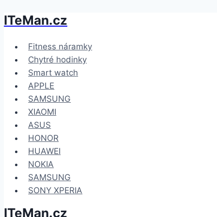
ITeMan.cz
Přeskočit
na
obsah
Fitness náramky
Chytré hodinky
Smart watch
APPLE
SAMSUNG
XIAOMI
ASUS
HONOR
HUAWEI
NOKIA
SAMSUNG
SONY XPERIA
ITeMan.cz