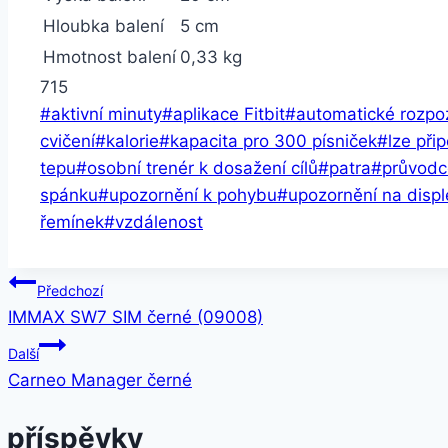
Hloubka balení
5 cm
Hmotnost balení
0,33 kg
715
Štítky
#
aktivní minuty
#
aplikace Fitbit
#
automatické rozpoz
příspěvků:
cvičení
#
kalorie
#
kapacita pro 300 písniček
#
lze při
tepu
#
osobní trenér k dosažení cílů
#
patra
#
průvodc
spánku
#
upozornění k pohybu
#
upozornění na disple
řemínek
#
vzdálenost
Navigace
Předchozí
IMMAX SW7 SIM černé (09008)
pro
Další
příspěvek
Carneo Manager černé
 příspěvky