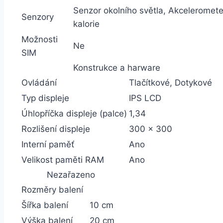
Senzor okolního světla, Akceleromete
Senzory
kalorie
Možnosti
Ne
SIM
Konstrukce a harware
Ovládání
Tlačítkové, Dotykové
Typ displeje
IPS LCD
Úhlopříčka displeje (palce)
1,34
Rozlišení displeje
300 x 300
Interní paměť
Ano
Velikost paměti RAM
Ano
Nezařazeno
Rozměry balení
Šířka balení
10 cm
Výška balení
20 cm