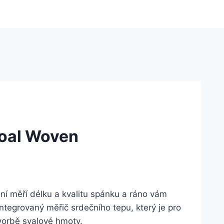
coal Woven
ní měří délku a kvalitu spánku a ráno vám
integrovaný měřič srdečního tepu, který je pro
vorbě svalové hmoty.