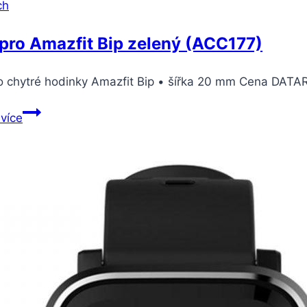
ch
pro Amazfit Bip zelený (ACC177)
ro chytré hodinky Amazfit Bip • šířka 20 mm Cena D
Xiaomi
 více
pro
Amazfit
Bip
zelený
(ACC177)