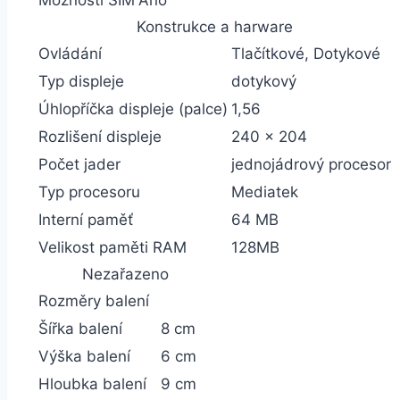
Konstrukce a harware
Ovládání
Tlačítkové, Dotykové
Typ displeje
dotykový
Úhlopříčka displeje (palce)
1,56
Rozlišení displeje
240 x 204
Počet jader
jednojádrový procesor
Typ procesoru
Mediatek
Interní paměť
64 MB
Velikost paměti RAM
128MB
Nezařazeno
Rozměry balení
Šířka balení
8 cm
Výška balení
6 cm
Hloubka balení
9 cm