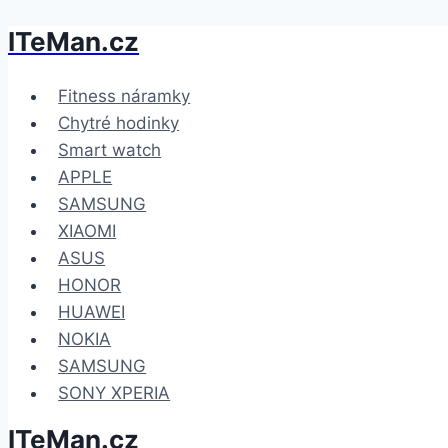
ITeMan.cz
Přeskočit
na
obsah
Fitness náramky
Chytré hodinky
Smart watch
APPLE
SAMSUNG
XIAOMI
ASUS
HONOR
HUAWEI
NOKIA
SAMSUNG
SONY XPERIA
ITeMan.cz