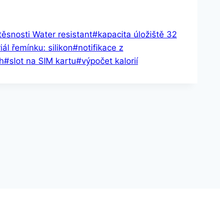
ěsnosti Water resistant
#
kapacita úložiště 32
iál řemínku: silikon
#
notifikace z
h
#
slot na SIM kartu
#
výpočet kalorií