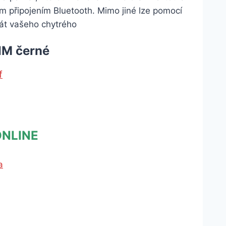
m připojením Bluetooth. Mimo jiné lze pomocí
át vašeho chytrého
IM černé
f
ONLINE