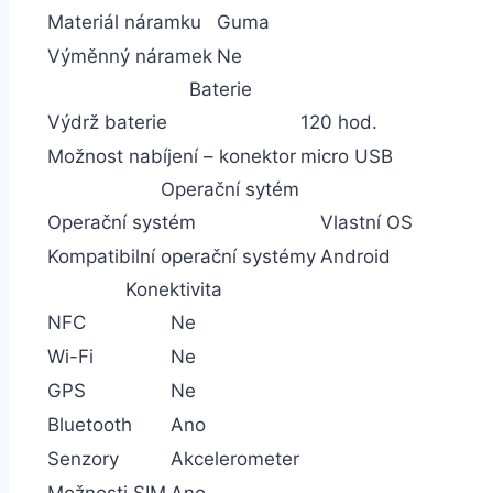
Materiál náramku
Guma
Výměnný náramek
Ne
Baterie
Výdrž baterie
120 hod.
Možnost nabíjení – konektor
micro USB
Operační sytém
Operační systém
Vlastní OS
Kompatibilní operační systémy
Android
Konektivita
NFC
Ne
Wi-Fi
Ne
GPS
Ne
Bluetooth
Ano
Senzory
Akcelerometer
Možnosti SIM
Ano