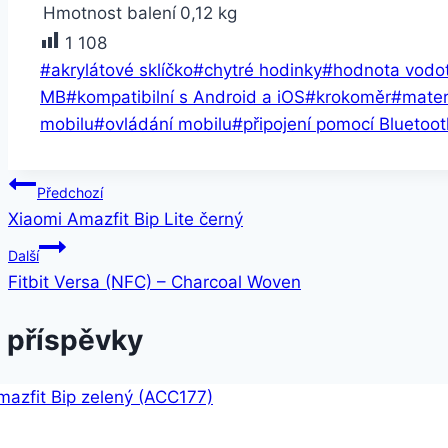
Hmotnost balení
0,12 kg
1 108
Štítky
#
akrylátové sklíčko
#
chytré hodinky
#
hodnota vodot
příspěvků:
MB
#
kompatibilní s Android a iOS
#
krokoměr
#
mater
mobilu
#
ovládání mobilu
#
připojení pomocí Bluetoot
Navigace
Předchozí
Xiaomi Amazfit Bip Lite černý
pro
Další
příspěvek
Fitbit Versa (NFC) – Charcoal Woven
 příspěvky