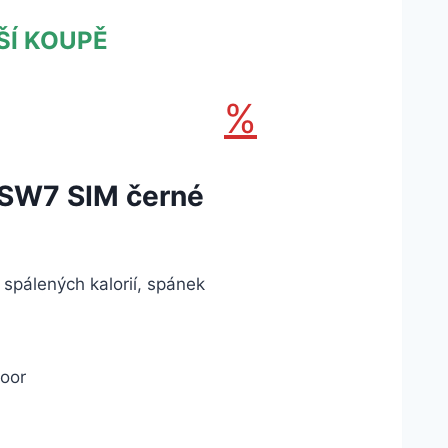
ŠÍ KOUPĚ
%
SW7 SIM černé
 spálených kalorií, spánek
door