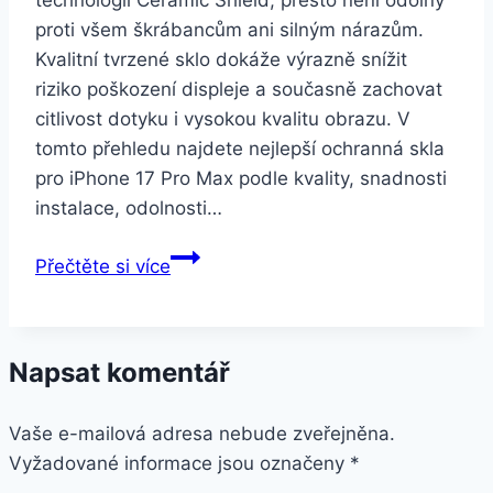
proti všem škrábancům ani silným nárazům.
Kvalitní tvrzené sklo dokáže výrazně snížit
riziko poškození displeje a současně zachovat
citlivost dotyku i vysokou kvalitu obrazu. V
tomto přehledu najdete nejlepší ochranná skla
pro iPhone 17 Pro Max podle kvality, snadnosti
instalace, odolnosti…
Nejlepší
Přečtěte si více
ochranná
skla
pro
Napsat komentář
APPLE
iPhone
Vaše e-mailová adresa nebude zveřejněna.
17
Vyžadované informace jsou označeny
Pro
*
Max