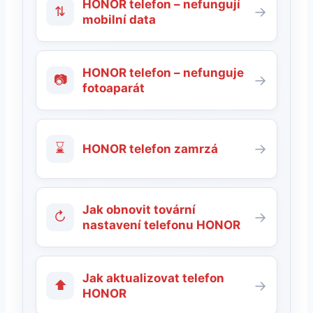
HONOR telefon – nefungují
⇅
→
mobilní data
HONOR telefon – nefunguje
📷
→
fotoaparát
⌛
→
HONOR telefon zamrzá
Jak obnovit tovární
↻
→
nastavení telefonu HONOR
Jak aktualizovat telefon
⬆
→
HONOR