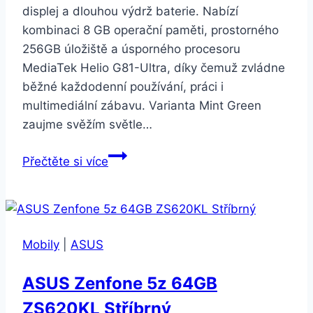
displej a dlouhou výdrž baterie. Nabízí
kombinaci 8 GB operační paměti, prostorného
256GB úložiště a úsporného procesoru
MediaTek Helio G81-Ultra, díky čemuž zvládne
běžné každodenní používání, práci i
multimediální zábavu. Varianta Mint Green
zaujme svěžím světle…
Xiaomi
Přečtěte si více
Redmi
15C
8GB/256GB
Mint
Mobily
|
ASUS
Green
ASUS Zenfone 5z 64GB
ZS620KL Stříbrný