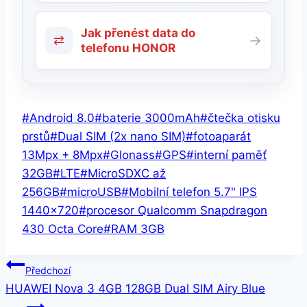
Jak přenést data do
⇄
→
telefonu HONOR
Štítky
#
Android 8.0
#
baterie 3000mAh
#
čtečka otisku
příspěvků:
prstů
#
Dual SIM (2x nano SIM)
#
fotoaparát
13Mpx + 8Mpx
#
Glonass
#
GPS
#
interní paměť
32GB
#
LTE
#
MicroSDXC až
256GB
#
microUSB
#
Mobilní telefon 5.7" IPS
1440x720
#
procesor Qualcomm Snapdragon
430 Octa Core
#
RAM 3GB
Navigace
Předchozí
HUAWEI Nova 3 4GB 128GB Dual SIM Airy Blue
pro