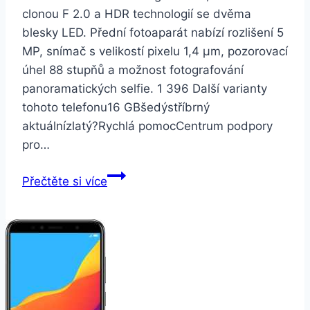
clonou F 2.0 a HDR technologií se dvěma
blesky LED. Přední fotoaparát nabízí rozlišení 5
MP, snímač s velikostí pixelu 1,4 µm, pozorovací
úhel 88 stupňů a možnost fotografování
panoramatických selfie. 1 396 Další varianty
tohoto telefonu16 GBšedýstříbrný
aktuálnízlatý?Rychlá pomocCentrum podpory
pro…
Honor
Přečtěte si více
6A
Dual
SIM
16
GB
stříbrný