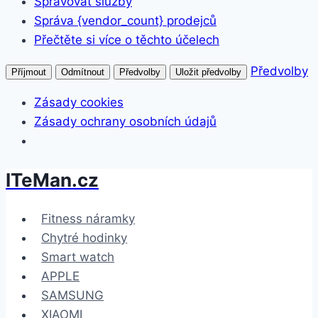
Spravovat služby
Správa {vendor_count} prodejců
Přečtěte si více o těchto účelech
Předvolby
Příjmout
Odmítnout
Předvolby
Uložit předvolby
Zásady cookies
Zásady ochrany osobních údajů
ITeMan.cz
Přeskočit
na
obsah
Fitness náramky
Chytré hodinky
Smart watch
APPLE
SAMSUNG
XIAOMI