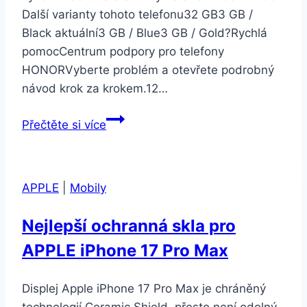
Další varianty tohoto telefonu32 GB3 GB /
Black aktuální3 GB / Blue3 GB / Gold?Rychlá
pomocCentrum podpory pro telefony
HONORVyberte problém a otevřete podrobný
návod krok za krokem.12…
Honor
Přečtěte si více
7A
3GB
32
APPLE
|
Mobily
GB
Dual
Nejlepší ochranná skla pro
SIM
APPLE iPhone 17 Pro Max
Black
Displej Apple iPhone 17 Pro Max je chráněný
technologií Ceramic Shield, přesto není odolný