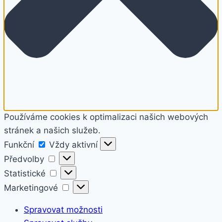
Používáme cookies k optimalizaci našich webových
stránek a našich služeb.
Funkční
Funkční
Vždy aktivní
Předvolby
Předvolby
Statistické
Statistické
Marketingové
Marketingové
Spravovat možnosti