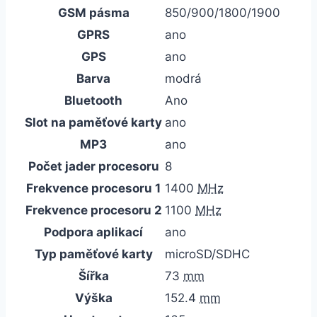
GSM pásma
850/900/1800/1900
GPRS
ano
GPS
ano
Barva
modrá
Bluetooth
Ano
Slot na paměťové karty
ano
MP3
ano
Počet jader procesoru
8
Frekvence procesoru 1
1400
MHz
Frekvence procesoru 2
1100
MHz
Podpora aplikací
ano
Typ paměťové karty
microSD/SDHC
Šířka
73
mm
Výška
152.4
mm