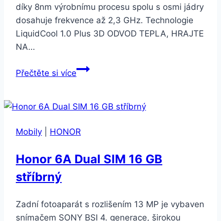
díky 8nm výrobnímu procesu spolu s osmi jádry
dosahuje frekvence až 2,3 GHz. Technologie
LiquidCool 1.0 Plus 3D ODVOD TEPLA, HRAJTE
NA…
Xiaomi
Přečtěte si více
Poco
X3
NFC
6GB/64GB
Mobily
|
HONOR
šedá
Honor 6A Dual SIM 16 GB
stříbrný
Zadní fotoaparát s rozlišením 13 MP je vybaven
snímačem SONY BSI 4. generace, širokou