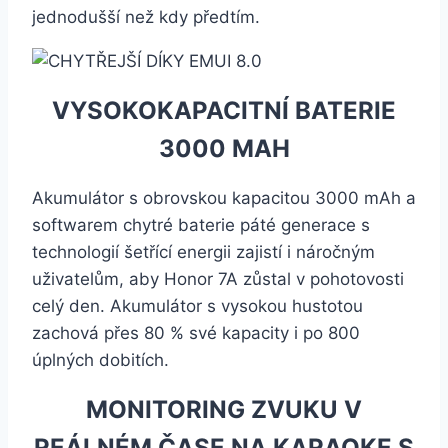
jednodušší než kdy předtím.
VYSOKOKAPACITNÍ BATERIE
3000 MAH
Akumulátor s obrovskou kapacitou 3000 mAh a
softwarem chytré baterie páté generace s
technologií šetřící energii zajistí i náročným
uživatelům, aby Honor 7A zůstal v pohotovosti
celý den. Akumulátor s vysokou hustotou
zachová přes 80 % své kapacity i po 800
úplných dobitích.
MONITORING ZVUKU V
REÁLNÉM ČASE NA KARAOKE S