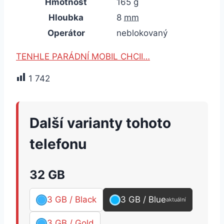
Hmotnost
165
g
Hloubka
8
mm
Operátor
neblokovaný
TENHLE PARÁDNÍ MOBIL CHCII…
1 742
Další varianty tohoto
telefonu
32 GB
3 GB / Black
3 GB / Blue
aktuální
3 GB / Gold