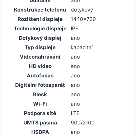
DualSim
ano
Konstrukce telefonu
dotykový
Rozlišení displeje
1440×720
Technologie displeje
IPS
Dotykový displej
ano
Typ displeje
kapacitní
Videonahrávání
ano
HD video
ano
Autofokus
ano
Digitální fotoaparát
ano
Blesk
ano
Wi-Fi
ano
Podpora sítě
LTE
UMTS pásma
900/2100
HSDPA
ano