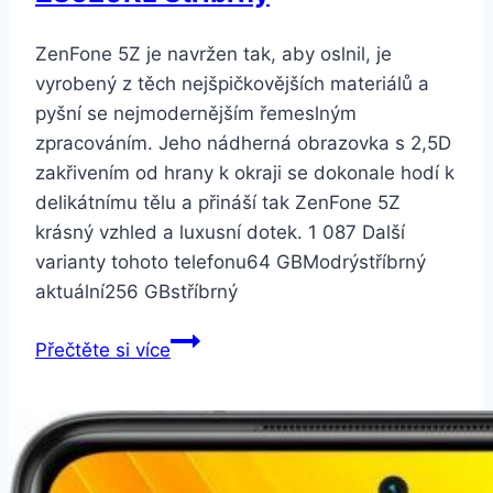
ZenFone 5Z je navržen tak, aby oslnil, je
vyrobený z těch nejšpičkovějších materiálů a
pyšní se nejmodernějším řemeslným
zpracováním. Jeho nádherná obrazovka s 2,5D
zakřivením od hrany k okraji se dokonale hodí k
delikátnímu tělu a přináší tak ZenFone 5Z
krásný vzhled a luxusní dotek. 1 087 Další
varianty tohoto telefonu64 GBModrýstříbrný
aktuální256 GBstříbrný
ASUS
Přečtěte si více
Zenfone
5z
64GB
ZS620KL
Stříbrný