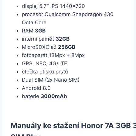
displej 5.7″ IPS 1440×720
procesor Qualcomm Snapdragon 430
Octa Core
RAM
3GB
interní paměť
32GB
MicroSDXC až
256GB
fotoaparát 13Mpx + 8Mpx
GPS, NFC, 4G/LTE
čtečka otisku prstů
Dual SIM (2x Nano SIM)
Android 8.0
baterie
3000mAh
Manuály ke stažení Honor 7A 3GB 