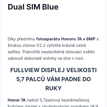
Dual SIM Blue
Díky přednímu
fotoaparátu Honoru 7A v 8MP
s
širokou clonou f/2.2 vyfotíte krásně ostré
selfies. Pokročilé nastavitelné tónovací světlo
vykouzlí dokonalé snímky ve dne v noci.
FULLVIEW DISPLEJ VELIKOSTI
5,7 PALCŮ VÁM PADNE DO
RUKY
Honor 7A
nabízí 5,7palcový bezrámečkový
FullView displej s chvályhodným poměrem 18:9,