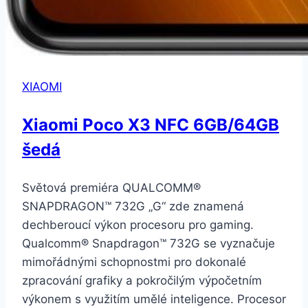
XIAOMI
Xiaomi Poco X3 NFC 6GB/64GB
šedá
Světová premiéra QUALCOMM®
SNAPDRAGON™ 732G „G“ zde znamená
dechberoucí výkon procesoru pro gaming.
Qualcomm® Snapdragon™ 732G se vyznačuje
mimořádnými schopnostmi pro dokonalé
zpracování grafiky a pokročilým výpočetním
výkonem s využitím umělé inteligence. Procesor