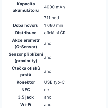
Kapacita
4000 mAh
akumulátoru
711 hod.
Doba hovoru
1 680 min
Distribuce
oficiální ČR
Akcelerometr
ano
(G-Sensor)
Senzor přiblížení
ano
(proximity)
Čtečka otisků
ano
prstů
Konektor
USB typ-C
NFC
ne
3,5 jack
ano
Wi-Fi
ano