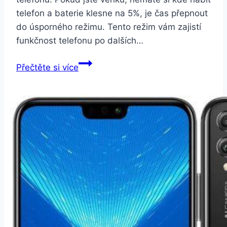
telefon a baterie klesne na 5%, je čas přepnout
do úsporného režimu. Tento režim vám zajistí
funkčnost telefonu po dalších…
Honor
Přečtěte si více
9A
černý
(51094MJM)