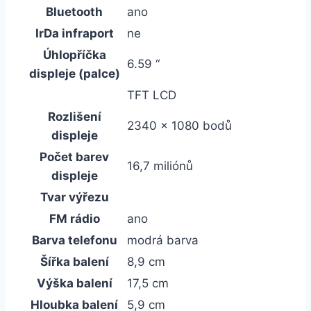
Bluetooth
ano
IrDa infraport
ne
Úhlopříčka
6.59 “
displeje (palce)
TFT LCD
Rozlišení
2340 x 1080 bodů
displeje
Počet barev
16,7 miliónů
displeje
Tvar výřezu
FM rádio
ano
Barva telefonu
modrá barva
Šířka balení
8,9 cm
Výška balení
17,5 cm
Hloubka balení
5,9 cm