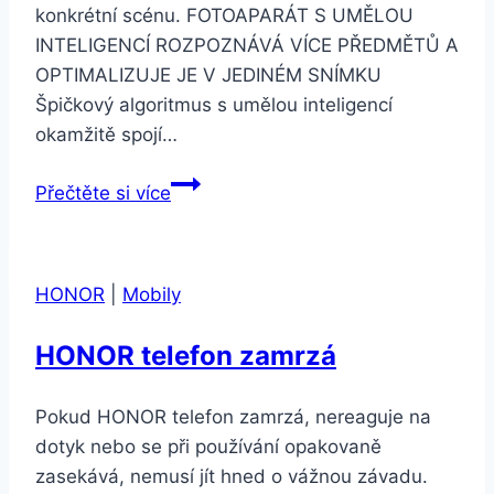
konkrétní scénu. FOTOAPARÁT S UMĚLOU
INTELIGENCÍ ROZPOZNÁVÁ VÍCE PŘEDMĚTŮ A
OPTIMALIZUJE JE V JEDINÉM SNÍMKU
Špičkový algoritmus s umělou inteligencí
okamžitě spojí…
Honor
Přečtěte si více
10
4GB/64GB
Dual
HONOR
|
Mobily
SIM
Zelený
HONOR telefon zamrzá
Pokud HONOR telefon zamrzá, nereaguje na
dotyk nebo se při používání opakovaně
zasekává, nemusí jít hned o vážnou závadu.