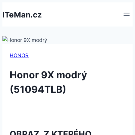
Přeskočit
ITeMan.cz
na
obsah
HONOR
Honor 9X modrý
(51094TLB)
OBRAZ, Z KTERÉHO