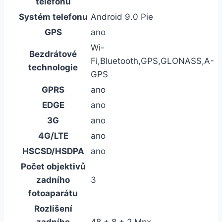
telefonu
Systém telefonu
Android 9.0 Pie
GPS
ano
Wi-
Bezdrátové
Fi,Bluetooth,GPS,GLONASS,A-
technologie
GPS
GPRS
ano
EDGE
ano
3G
ano
4G/LTE
ano
HSCSD/HSDPA
ano
Počet objektivů
zadního
3
fotoaparátu
Rozlišení