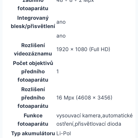
zadního
48 + 8 + 2 Mpx
fotoaparátu
Integrovaný
ano
blesk/přisvětlení
ano
Rozlišení
1920 x 1080 (Full HD)
videozáznamu
Počet objektivů
předního
1
fotoaparátu
Rozlišení
předního
16 Mpx (4608 x 3456)
fotoaparátu
Funkce
vysouvací kamera,automatické
fotoaparátu
ostření,přisvětlovací dioda
Typ akumulátoru
Li-Pol