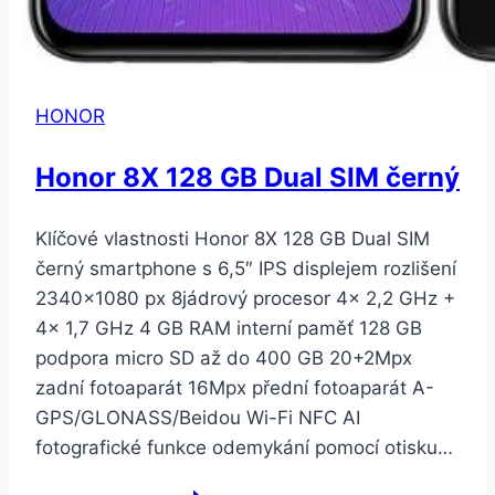
HONOR
Honor 8X 128 GB Dual SIM černý
Klíčové vlastnosti Honor 8X 128 GB Dual SIM
černý smartphone s 6,5″ IPS displejem rozlišení
2340×1080 px 8jádrový procesor 4× 2,2 GHz +
4× 1,7 GHz 4 GB RAM interní paměť 128 GB
podpora micro SD až do 400 GB 20+2Mpx
zadní fotoaparát 16Mpx přední fotoaparát A-
GPS/GLONASS/Beidou Wi-Fi NFC AI
fotografické funkce odemykání pomocí otisku…