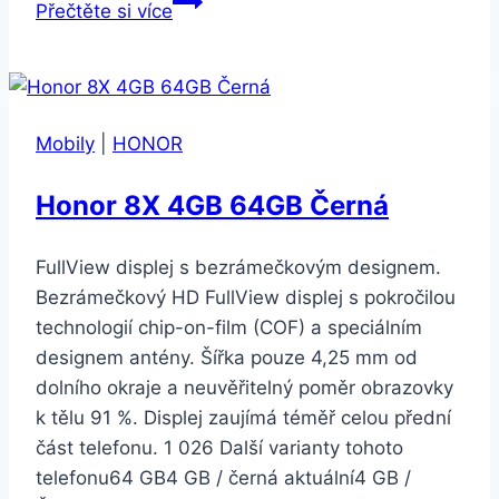
Honor
Přečtěte si více
8X
128
GB
Dual
Mobily
|
HONOR
SIM
černý
Honor 8X 4GB 64GB Černá
FullView displej s bezrámečkovým designem.
Bezrámečkový HD FullView displej s pokročilou
technologií chip-on-film (COF) a speciálním
designem antény. Šířka pouze 4,25 mm od
dolního okraje a neuvěřitelný poměr obrazovky
k tělu 91 %. Displej zaujímá téměř celou přední
část telefonu. 1 026 Další varianty tohoto
telefonu64 GB4 GB / černá aktuální4 GB /