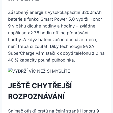
Zásobený energií z vysokokapacitní 3200mAh
baterie s funkcí Smart Power 5.0 vydrží Honor
9 v běhu dlouhé hodiny a hodiny – zvládne
například až 78 hodin offline přehrávání
hudby..A když baterii začne docházet dech,
není třeba si zoufat. Díky technologii 9V2A
SuperCharge vám stačí k dobytí telefonu z 0 na
40 % kapacity pouhá půlhodinka.
JEŠTĚ CHYTŘEJŠÍ
ROZPOZNÁVÁNÍ
Snímač otisků prstů na čelní straně Honoru 9