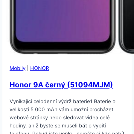
Mobily
|
HONOR
Honor 9A černý (51094MJM)
Vynikající celodenní výdrž baterie1 Baterie o
velikosti 5 000 mAh vám umožní procházet
webové stránky nebo sledovat videa celé
hodiny, aniž byste se museli bát o vybití
telefonu. Pokud jste venku, nemáte si kde nabít