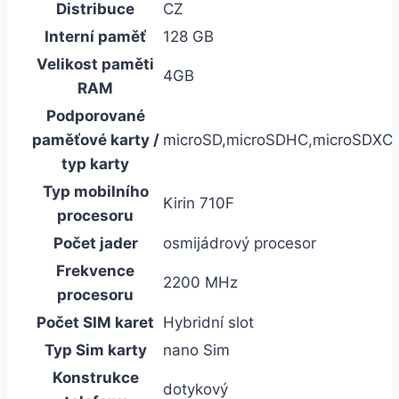
Distribuce
CZ
Interní paměť
128 GB
Velikost paměti
4GB
RAM
Podporované
paměťové karty /
microSD,microSDHC,microSDXC
typ karty
Typ mobilního
Kirin 710F
procesoru
Počet jader
osmijádrový procesor
Frekvence
2200 MHz
procesoru
Počet SIM karet
Hybridní slot
Typ Sim karty
nano Sim
Konstrukce
dotykový