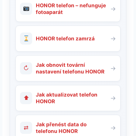
HONOR telefon – nefunguje
→
fotoaparát
→
HONOR telefon zamrzá
Jak obnovit tovární
↻
→
nastavení telefonu HONOR
Jak aktualizovat telefon
⬆
→
HONOR
Jak přenést data do
⇄
→
telefonu HONOR