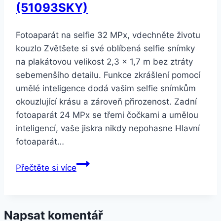
(51093SKY)
Fotoaparát na selfie 32 MPx, vdechněte životu
kouzlo Zvětšete si své oblíbená selfie snímky
na plakátovou velikost 2,3 x 1,7 m bez ztráty
sebemenšího detailu. Funkce zkrášlení pomocí
umělé inteligence dodá vašim selfie snímkům
okouzlující krásu a zároveň přirozenost. Zadní
fotoaparát 24 MPx se třemi čočkami a umělou
inteligencí, vaše jiskra nikdy nepohasne Hlavní
fotoaparát…
Honor
Přečtěte si více
20
lite
červený
Napsat komentář
(51093SKY)