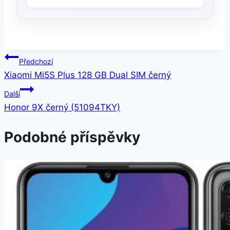
Navigace
Předchozí
Xiaomi Mi5S Plus 128 GB Dual SIM černý
pro
Další
příspěvek
Honor 9X černý (51094TKY)
Podobné příspěvky